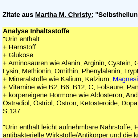
Zitate aus
Martha M. Christy:
"Selbstheilun
Analyse Inhaltsstoffe
"Urin enthält
+ Harnstoff
+ Glukose
+ Aminosäuren wie Alanin, Arginin, Cystein, 
Lysin, Methionin, Ornithin, Phenylalanin, Try
+ Mineralstoffe wie Kalium, Kalzium,
Magnes
+ Vitamine wie B2, B6, B12, C, Folsäure, Pan
+ körpereigene Hormone wie Aldosteron, And
Östradiol, Östriol, Östron, Ketosteroide, Dopa
S.137
"Urin enthält leicht aufnehmbare Nährstoffe
antibakterielle Wirkstoffe/Antikörper und di