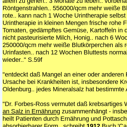
allein zu gehen.. 3 Monate zu leben.. vorbeha
Röntgenstrahlen.. 556000/qcm mehr weiße Bl
rote.. kann nach 1 Woche Urintherapie selbst
Urintherapie in kleinen Mengen frische rohe F
Tomaten, gedämpftes Gemüse, Kartoffeln in d
nicht pasteurisierte Milch, Honig.. nach 6 Wo
250000/qcm mehr weiße Blutkörperchen als ro
Urinfasten.. nach 12 Wochen Bluttests normal.
wieder.." S.59f
"entdeckt daß Mangel an einer oder anderen
Ursache bei Krankheiten ist, insbesondere Kre
Oldenburg.. jedes Mineralsalz hat bestimmte 
"Dr. Forbes-Ross vermutet daß krebsartiges
an Salz in Ernährung
zusammenhängt - insbe
heilt Patienten durch Ernährung und Pottasch
absorbierbarer Form.. schreibt
1912
Buch 'Can