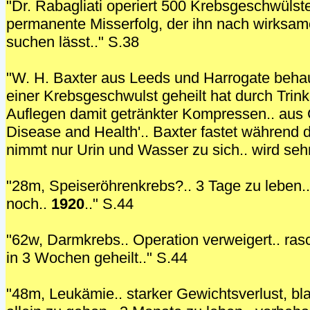
"Dr. Rabagliati operiert 500 Krebsgeschwülste.
permanente Misserfolg, der ihn nach wirksam
suchen lässt.." S.38
"W. H. Baxter aus Leeds und Harrogate behau
einer Krebsgeschwulst geheilt hat durch Trin
Auflegen damit getränkter Kompressen.. aus Cy
Disease and Health'.. Baxter fastet während
nimmt nur Urin und Wasser zu sich.. wird sehr 
"28m, Speiseröhrenkrebs?.. 3 Tage zu leben.. 
noch..
1920
.." S.44
"62w, Darmkrebs.. Operation verweigert.. ras
in 3 Wochen geheilt.." S.44
"48m, Leukämie.. starker Gewichtsverlust, b