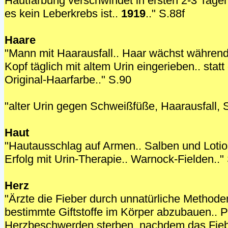
Hautfärbung verschwindet in ersten 2-3 Tage
es kein Leberkrebs ist..
1919
.." S.88f
Haare
"Mann mit Haarausfall.. Haar wächst während
Kopf täglich mit altem Urin eingerieben.. stat
Original-Haarfarbe.." S.90
"alter Urin gegen Schweißfüße, Haarausfall,
Haut
"Hautausschlag auf Armen.. Salben und Lotio
Erfolg mit Urin-Therapie.. Warnock-Fielden.."
Herz
"Ärzte die Fieber durch unnatürliche Methode
bestimmte Giftstoffe im Körper abzubauen.. P
Herzbeschwerden sterben, nachdem das Fieb