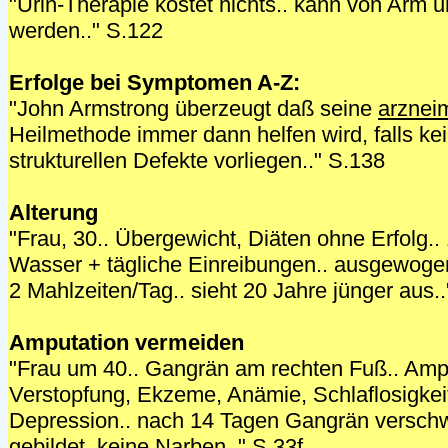
"Urin-Therapie kostet nichts.. kann von Arm 
werden.." S.122
Erfolge bei Symptomen A-Z:
"John Armstrong überzeugt daß seine
arzneim
Heilmethode immer dann helfen wird, falls ke
strukturellen Defekte vorliegen.." S.138
Alterung
"Frau, 30.. Übergewicht, Diäten ohne Erfolg..
Wasser + tägliche Einreibungen.. ausgewoge
2 Mahlzeiten/Tag.. sieht 20 Jahre jünger aus..
Amputation vermeiden
"Frau um 40.. Gangrän am rechten Fuß.. Amp
Verstopfung, Ekzeme, Anämie, Schlaflosigkeit
Depression.. nach 14 Tagen Gangrän versch
gebildet, keine Narben.." S.33f