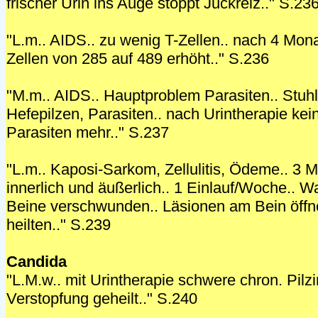
frischer Urin ins Auge stoppt Juckreiz.." S.23
"L.m.. AIDS.. zu wenig T-Zellen.. nach 4 Mona
Zellen von 285 auf 489 erhöht.." S.236
"M.m.. AIDS.. Hauptproblem Parasiten.. Stuhlp
Hefepilzen, Parasiten.. nach Urintherapie kei
Parasiten mehr.." S.237
"L.m.. Kaposi-Sarkom, Zellulitis, Ödeme.. 3 
innerlich und äußerlich.. 1 Einlauf/Woche..
Beine verschwunden.. Läsionen am Bein öffn
heilten.." S.239
Candida
"L.M.w.. mit Urintherapie schwere chron. Pilzi
Verstopfung geheilt.." S.240