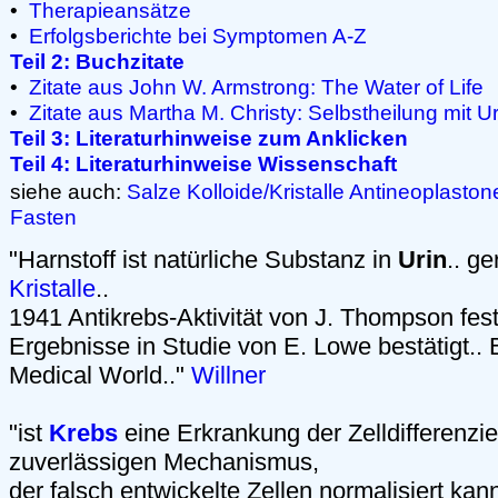
•
Therapieansätze
•
Erfolgsberichte bei Symptomen A-Z
Teil 2: Buchzitate
•
Zitate aus John W. Armstrong: The Water of Life
•
Zitate aus Martha M. Christy: Selbstheilung mit Ur
Teil 3: Literaturhinweise zum Anklicken
Teil 4: Literaturhinweise Wissenschaft
siehe auch:
Salze
Kolloide/Kristalle
Antineoplaston
Fasten
"Harnstoff ist natürliche Substanz in
Urin
.. g
Kristalle
..
1941 Antikrebs-Aktivität von J. Thompson festg
Ergebnisse in Studie von E. Lowe bestätigt.. 
Medical World.."
Willner
"ist
Krebs
eine Erkrankung der Zelldifferenzi
zuverlässigen Mechanismus,
der falsch entwickelte Zellen normalisiert ka