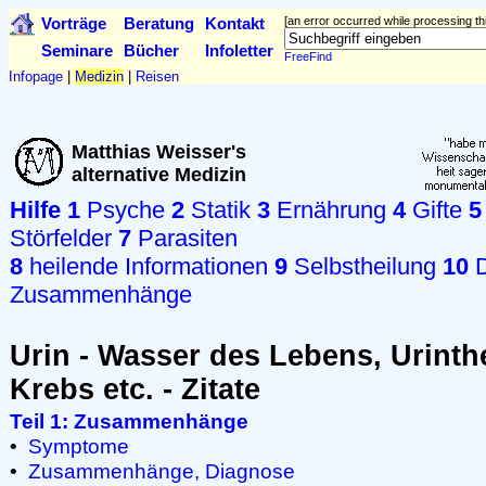
Vorträge
Beratung
Kontakt
[an error occurred while processing thi
Seminare
Bücher
Infoletter
FreeFind
Infopage
|
Medizin
|
Reisen
Matthias Weisser's
alternative Medizin
Hilfe
1
Psyche
2
Statik
3
Ernährung
4
Gifte
5
Störfelder
7
Parasiten
8
heilende Informationen
9
Selbstheilung
10
D
Zusammenhänge
Urin - Wasser des Lebens, Urinth
Krebs etc. - Zitate
Teil 1: Zusammenhänge
•
Symptome
•
Zusammenhänge, Diagnose