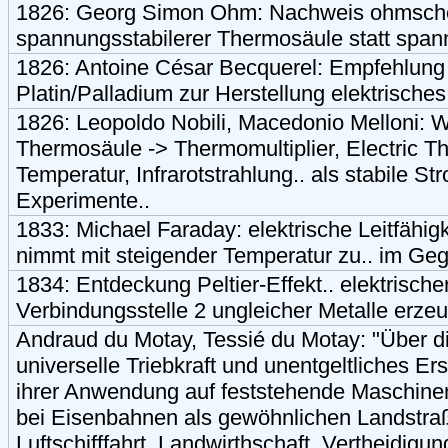
1826: Georg Simon Ohm: Nachweis ohmsches
spannungsstabilerer Thermosäule statt spann
1826: Antoine César Becquerel: Empfehlun
Platin/Palladium zur Herstellung elektrische
1826: Leopoldo Nobili, Macedonio Melloni: W
Thermosäule -> Thermomultiplier, Electric
Temperatur, Infrarotstrahlung.. als stabile S
Experimente..
1833: Michael Faraday: elektrische Leitfähigke
nimmt mit steigender Temperatur zu.. im Geg
1834: Entdeckung Peltier-Effekt.. elektrisch
Verbindungsstelle 2 ungleicher Metalle erze
Andraud du Motay, Tessié du Motay: "Über di
universelle Triebkraft und unentgeltliches Ers
ihrer Anwendung auf feststehende Maschine
bei Eisenbahnen als gewöhnlichen Landstraße
Luftschifffahrt, Landwirthschaft, Vertheidigu