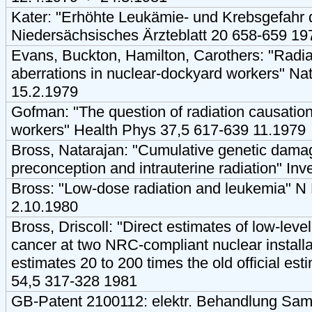
Kater: "Erhöhte Leukämie- und Krebsgefahr 
Niedersächsisches Ärzteblatt 20 658-659 19
Evans, Buckton, Hamilton, Carothers: "Rad
aberrations in nuclear-dockyard workers" N
15.2.1979
Gofman: "The question of radiation causation
workers" Health Phys 37,5 617-639 11.1979
Bross, Natarajan: "Cumulative genetic damag
preconception and intrauterine radiation" In
Bross: "Low-dose radiation and leukemia" N
2.10.1980
Bross, Driscoll: "Direct estimates of low-level
cancer at two NRC-compliant nuclear installa
estimates 20 to 200 times the old official es
54,5 317-328 1981
GB-Patent 2100112: elektr. Behandlung Sam