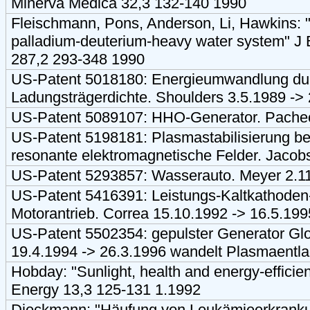
Minerva Medica 32,3 132-140 1990
Fleischmann, Pons, Anderson, Li, Hawkins: "
palladium-deuterium-heavy water system" J E
287,2 293-348 1990
US-Patent 5018180: Energieumwandlung du
Ladungsträgerdichte. Shoulders 3.5.1989 ->
US-Patent 5089107: HHO-Generator. Pachec
US-Patent 5198181: Plasmastabilisierung bei
resonante elektromagnetische Felder. Jacob
US-Patent 5293857: Wasserauto. Meyer 2.11
US-Patent 5416391: Leistungs-Kaltkathoden
Motorantrieb. Correa 15.10.1992 -> 16.5.199
US-Patent 5502354: gepulster Generator Gl
19.4.1994 -> 26.3.1996 wandelt Plasmaentladu
Hobday: "Sunlight, health and energy-efficien
Energy 13,3 125-131 1.1992
Dieckmann: "Häufung von Leukämieerkranku