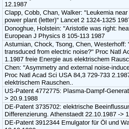
12.1987
Clapp, Cobb, Chan, Walker: "Leukemia near
power plant (letter)" Lancet 2 1324-1325 198
Donoghue, Holstein: "Aristotle was right: heavi
European J Physics 8 105-113 1987
Astumian, Chock, Tsong, Chen, Westerhoff: 
transduced from electric noise?" Proc Natl 
1.1987 freie Energie aus elektrischem Rausc
Chen: "Asymmetry and external noise-induce
Proc Natl Acad Sci USA 84,3 729-733 2.1987
elektrischem Rauschen..
US-Patent 4772775: Plasma-Dampf-Generato
> 20.9.1988
DE-Patent 3735702: elektrische Beeinflussu
Differenzierung. Athenstaedt 22.10.1987 -> 
DE-Patent 3912344 Emulgator für Öl und Was