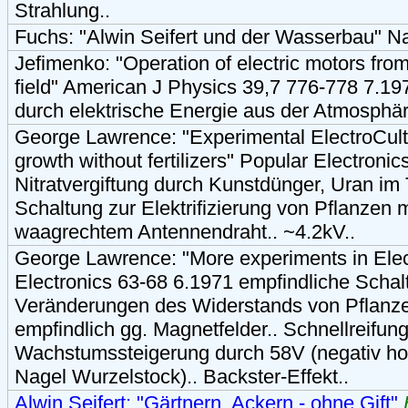
Strahlung..
Fuchs: "Alwin Seifert und der Wasserbau" N
Jefimenko: "Operation of electric motors from
field" American J Physics 39,7 776-778 7.1
durch elektrische Energie aus der Atmosphär
George Lawrence: "Experimental ElectroCultu
growth without fertilizers" Popular Electron
Nitratvergiftung durch Kunstdünger, Uran im
Schaltung zur Elektrifizierung von Pflanzen m
waagrechtem Antennendraht.. ~4.2kV..
George Lawrence: "More experiments in Elec
Electronics 63-68 6.1971 empfindliche Scha
Veränderungen des Widerstands von Pflanze
empfindlich gg. Magnetfelder.. Schnellreifun
Wachstumssteigerung durch 58V (negativ hoc
Nagel Wurzelstock).. Backster-Effekt..
Alwin Seifert: "Gärtnern, Ackern - ohne Gift"