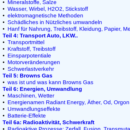
•
Mineralstoffe, Salze
•
Wasser, Wirbel, H2O2, Stickstoff
•
elektromagnetische Methoden
•
Schädliches in Nützliches umwandeln
•
Hanf für Nahrung, Treibstoff, Kleidung, Papier, 
Teil 4: Transport Auto, LKW..
•
Transportmittel
•
Kraftstoff, Treibstoff
•
Einsparpotentiale
•
Motorveränderungen
•
Schwerlastverkehr
Teil 5: Browns Gas
•
was ist und was kann Browns Gas
Teil 6: Energien, Umwandlung
•
Maschinen, Wetter
•
Energienamen Radiant Energy, Äther, Od, Orgon
•
Umwandlungseffekte
•
Batterie-Effekte
Teil 6a: Radioaktivität, Schwerkraft
•
Radioaktive Prozesse: Zerfall, Fusion, Transmuta