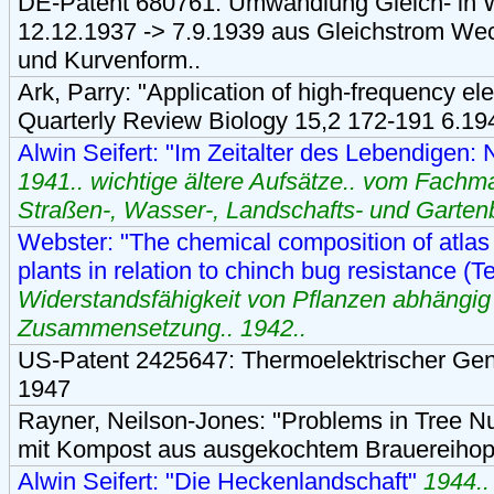
DE-Patent 680761: Umwandlung Gleich- in 
12.12.1937 -> 7.9.1939 aus Gleichstrom We
und Kurvenform..
Ark, Parry: "Application of high-frequency elec
Quarterly Review Biology 15,2 172-191 6.19
Alwin Seifert: "Im Zeitalter des Lebendigen: 
1941.. wichtige ältere Aufsätze.. vom Fachm
Straßen-, Wasser-, Landschafts- und Garten
Webster: "The chemical composition of atlas
plants in relation to chinch bug resistance (Te
Widerstandsfähigkeit von Pflanzen abhängi
Zusammensetzung.. 1942..
US-Patent 2425647: Thermoelektrischer Gene
1947
Rayner, Neilson-Jones: "Problems in Tree Nu
mit Kompost aus ausgekochtem Brauereihopf
Alwin Seifert: "Die Heckenlandschaft"
1944.