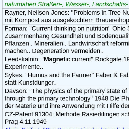
naturnahen Straßen-, Wasser-, Landschafts-
Rayner, Neilson-Jones: "Problems in Tree Nu
mit Kompost aus ausgekochtem Brauereihopf
Forman: "Current thinking on nutrition" Ohi
Zusammenhang Gesundheit und Bodenqualität
Pflanzen.. Mineralien.. Landwirtschaft reform
machen.. Degeneration vermeiden..
Leedskalnin: "
Magnet
ic current" Rockgate 
Experimente..
Sykes: "Humus and the Farmer" Faber & Fa
statt Kunstdünger..
Davson: "The physics of the primary state of
through the primary technology" 1948 Die P
der Materie und ihre Anwendung mit Hilfe de
CZ-Patent 91304: Methode Rasierklingen scha
Prag 4.11.1949