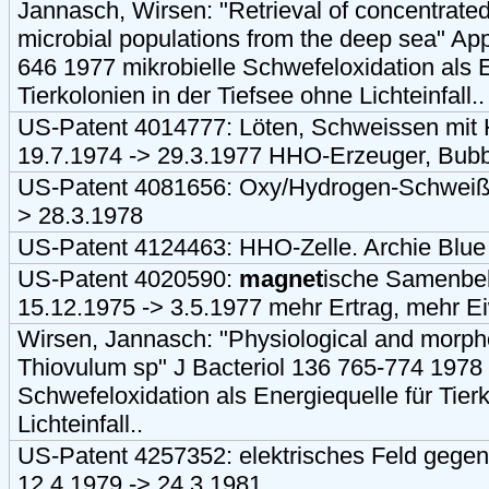
Jannasch, Wirsen: "Retrieval of concentrat
microbial populations from the deep sea" App
646 1977 mikrobielle Schwefeloxidation als E
Tierkolonien in der Tiefsee ohne Lichteinfall..
US-Patent 4014777: Löten, Schweissen mit
19.7.1974 -> 29.3.1977 HHO-Erzeuger, Bubbl
US-Patent 4081656: Oxy/Hydrogen-Schweiße
> 28.3.1978
US-Patent 4124463: HHO-Zelle. Archie Blue
US-Patent 4020590:
magnet
ische Samenbe
15.12.1975 -> 3.5.1977 mehr Ertrag, mehr Ei
Wirsen, Jannasch: "Physiological and morpho
Thiovulum sp" J Bacteriol 136 765-774 1978 
Schwefeloxidation als Energiequelle für Tier
Lichteinfall..
US-Patent 4257352: elektrisches Feld gege
12.4.1979 -> 24.3.1981