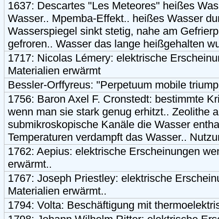
1637: Descartes "Les Meteores" heißes Wasser
Wasser.. Mpemba-Effekt.. heißes Wasser durc
Wasserspiegel sinkt stetig, nahe am Gefrierpu
gefroren.. Wasser das lange heißgehalten wur
1717: Nicolas Lémery: elektrische Erschei
Materialien erwärmt
Bessler-Orffyreus: "Perpetuum mobile trium
1756: Baron Axel F. Cronstedt: bestimmte Kri
wenn man sie stark genug erhitzt.. Zeolithe 
submikroskopische Kanäle die Wasser enthal
Temperaturen verdampft das Wasser.. Nutzun
1762: Aepius: elektrische Erscheinungen we
erwärmt..
1767: Joseph Priestley: elektrische Ersche
Materialien erwärmt..
1794: Volta: Beschäftigung mit thermoelektri