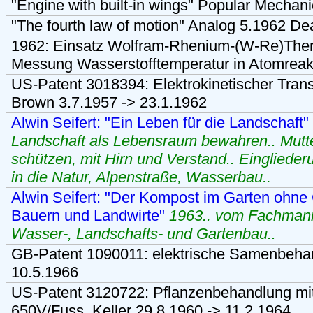
"Engine with built-in wings" Popular Mechan
"The fourth law of motion" Analog 5.1962 Dea
1962: Einsatz Wolfram-Rhenium-(W-Re)The
Messung Wasserstofftemperatur in Atomreakt
US-Patent 3018394: Elektrokinetischer Tra
Brown 3.7.1957 -> 23.1.1962
Alwin Seifert: "Ein Leben für die Landschaft"
Landschaft als Lebensraum bewahren.. Mutt
schützen, mit Hirn und Verstand.. Eingliede
in die Natur, Alpenstraße, Wasserbau..
Alwin Seifert: "Der Kompost im Garten ohne Gi
Bauern und Landwirte"
1963.. vom Fachmann
Wasser-, Landschafts- und Gartenbau..
GB-Patent 1090011: elektrische Samenbehan
10.5.1966
US-Patent 3120722: Pflanzenbehandlung mi
650V/Fuss. Keller 29.8.1960 -> 11.2.1964