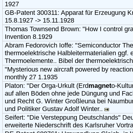
1927
GB-Patent 300311: Apparat für Erzeugung K
15.8.1927 -> 15.11.1928
Thomas Townsend Brown: "How I control grav
Invention 8.1929
Abram Fedorovich Ioffe: "Semiconductor The
thermoelektrische Halbleitermaterialien ggf. e
Thermoelemente.. Bibel der thermoelektrische
"Mysterious new aircraft powered by reactio
monthly 27 1.1935
Platon: "Der Orga-Urkult (Erd
magnet
o-Kultu
auf allen Böden ohne jede Düngung und Fac
und Recht G. Winter Großleuna bei Naumburg
und Politiker Gustav Adolf Winter..
Seifert: "Die Versteppung Deutschlands" De
erweiterte Niederschrift des Karlsruher Vortra