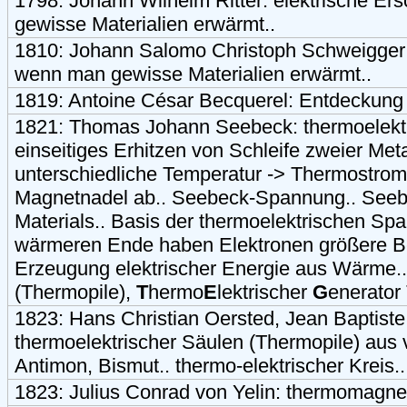
1798: Johann Wilhelm Ritter: elektrische E
gewisse Materialien erwärmt..
1810: Johann Salomo Christoph Schweigger:
wenn man gewisse Materialien erwärmt..
1819: Antoine César Becquerel: Entdeckung P
1821: Thomas Johann Seebeck: thermoelektr
einseitiges Erhitzen von Schleife zweier Meta
unterschiedliche Temperatur -> Thermostrom 
Magnetnadel ab.. Seebeck-Spannung.. Seebe
Materials.. Basis der thermoelektrischen Sp
wärmeren Ende haben Elektronen größere Bew
Erzeugung elektrischer Energie aus Wärme..
(Thermopile),
T
hermo
E
lektrischer
G
enerator
1823: Hans Christian Oersted, Jean Baptiste
thermoelektrischer Säulen (Thermopile) aus
Antimon, Bismut.. thermo-elektrischer Kreis..
1823: Julius Conrad von Yelin: thermomagnet