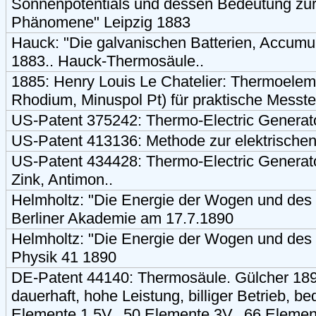
Sonnenpotentials und dessen Bedeutung zur 
Phänomene" Leipzig 1883
Hauck: "Die galvanischen Batterien, Accum
1883.. Hauck-Thermosäule..
1885: Henry Louis Le Chatelier: Thermoele
Rhodium, Minuspol Pt) für praktische Messte
US-Patent 375242: Thermo-Electric Generat
US-Patent 413136: Methode zur elektrische
US-Patent 434428: Thermo-Electric Generat
Zink, Antimon..
Helmholtz: "Die Energie der Wogen und des 
Berliner Akademie am 17.7.1890
Helmholtz: "Die Energie der Wogen und de
Physik 41 1890
DE-Patent 44140: Thermosäule. Gülcher 1892
dauerhaft, hohe Leistung, billiger Betrieb,
Elemente 1.5V.. 50 Elemente 3V.. 66 Elemen