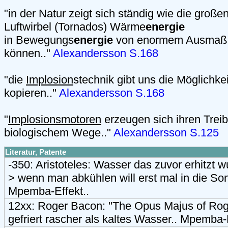
"in der Natur zeigt sich ständig wie die groß
Luftwirbel (Tornados) Wärme
energie
in Bewegungs
energie
von enormem Ausmaß
können.."
Alexandersson S.168
"die
Implosion
stechnik gibt uns die Möglichke
kopieren.."
Alexandersson S.168
"
Implosionsmotoren
erzeugen sich ihren Treibs
biologischem Wege.."
Alexandersson S.125
Literatur, Patente
-350: Aristoteles: Wasser das zuvor erhitzt w
> wenn man abkühlen will erst mal in die Sonn
Mpemba-Effekt..
12xx: Roger Bacon: "The Opus Majus of Ro
gefriert rascher als kaltes Wasser.. Mpemba-E