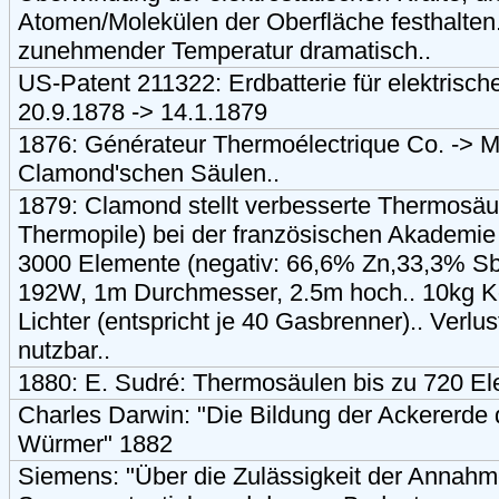
Atomen/Molekülen der Oberfläche festhalten..
zunehmender Temperatur dramatisch..
US-Patent 211322: Erdbatterie für elektris
20.9.1878 -> 14.1.1879
1876: Générateur Thermoélectrique Co. -> 
Clamond'schen Säulen..
1879: Clamond stellt verbesserte Thermosä
Thermopile) bei der französischen Akademie 
3000 Elemente (negativ: 66,6% Zn,33,3% Sb p
192W, 1m Durchmesser, 2.5m hoch.. 10kg Kok
Lichter (entspricht je 40 Gasbrenner).. Ver
nutzbar..
1880: E. Sudré: Thermosäulen bis zu 720 El
Charles Darwin: "Die Bildung der Ackererde d
Würmer" 1882
Siemens: "Über die Zulässigkeit der Annahm