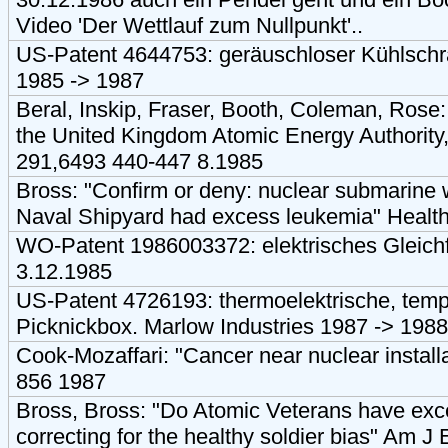
Video 'Der Wettlauf zum Nullpunkt'..
US-Patent 4644753: geräuschloser Kühlschra
1985 -> 1987
Beral, Inskip, Fraser, Booth, Coleman, Rose:
the United Kingdom Atomic Energy Authority
291,6493 440-447 8.1985
Bross: "Confirm or deny: nuclear submarine
Naval Shipyard had excess leukemia" Healt
WO-Patent 1986003372: elektrisches Gleichf
3.12.1985
US-Patent 4726193: thermoelektrische, temp
Picknickbox. Marlow Industries 1987 -> 1988
Cook-Mozaffari: "Cancer near nuclear install
856 1987
Bross, Bross: "Do Atomic Veterans have exc
correcting for the healthy soldier bias" Am 