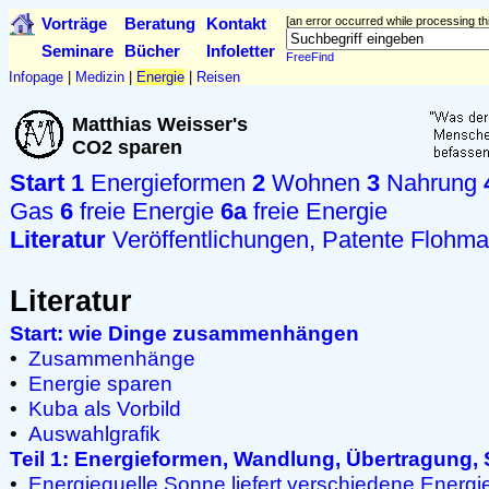
Vorträge
Beratung
Kontakt
[an error occurred while processing thi
Seminare
Bücher
Infoletter
FreeFind
Infopage
|
Medizin
|
Energie
|
Reisen
Matthias Weisser's
CO2 sparen
Start
1
Energieformen
2
Wohnen
3
Nahrung
Gas
6
freie Energie
6a
freie Energie
Literatur
Veröffentlichungen, Patente
Flohma
Literatur
Start: wie Dinge zusammenhängen
•
Zusammenhänge
•
Energie sparen
•
Kuba als Vorbild
•
Auswahlgrafik
Teil 1: Energieformen, Wandlung, Übertragung,
•
Energiequelle Sonne liefert verschiedene Energ