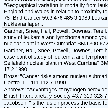
"Geographical variation in mortality from le
England and Wales in relation to proximity to
78" Br J Cancer 59,3 476-485 3.1989 Leukäm
Nuklearanlagen..
Gardner, Snee, Hall, Powell, Downes, Terell:
study of leukemia and lymphoma among youn
nuclear plant in West Cumbria" BMJ 300,67
Gardner, Hall, Snee, Powell, Downes, Terell:
case-control study of leukemia and lympho
Sellafield nuclear plant in West Cumbria" 
17.2.1990
Bross: "Cancer risks among nuclear submar
Control 1,1 111-112 7.1990
Andrews: "Advantages of hydrogen peroxide a
British Interplanetary Society 43,7 319-328 
Jacobson: "Is the fusion process the basis fo