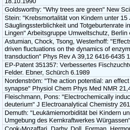
18.10.1990
Goldsworthy: "Why trees are green" New Sci
Stein: "Krebsmortalität von Kindern unter 15
Säuglingssterblichkeit und Totgeburtenrat
Lingen" Arbeitsgruppe Umweltschutz, Berlin 
Astumian, Chock, Tsong, Westerhoff: "Effects
driven fluctuations on the dynamics of enzym
transduction" Phys Rev A 39,12 6416-6435 
EP-Patent 351357: Verbessertes Fischzuchtve
Felder. Ebner, Schürch 6.1989
Nordenström: "The action potential: an effect o
synapse" Physiol Chem Phys Med NMR 21,4
Fleischmann, Pons: "Electrochemically induc
deuterium" J Electroanalytical Chemistry 2
Demuth: "Leukämiemorbidität bei Kindern un
Umgebung des Kernkraftwerkes Würgassen"
Cook-Mozaffari, Darby, Doll, Forman, Hermon