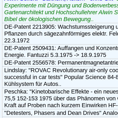
Experimente mit Düngung und Bodenverbes
Gartenarchitekt und Hochschullehrer Alwin Se
Bibel der ökologischen Bewegung..
DE-Patent 2213905: Wachstumssteigerung 
Pflanzen durch sägezahnförmiges elektr. Fe
22.3.1972
DE-Patent 2509431: Auffangen und Konzent
Energie. Fantuzzi 5.3.1975 -> 18.9.1975
DE-Patent 2556578: Permanentmagnetantrieb
Lindslay: "ROVAC Revolutionary air-only co
successful in car tests" Popular Science 84-8
Kühlsystem für Autos..
Peschka: "Kinetobarische Effekte - ein n
75,5 152-153 1975 über das Phänomen von G
Kraft auf Proben nach kurzem Einwirken HF-
"Detesters, Phasers and Dean Drives" Analo