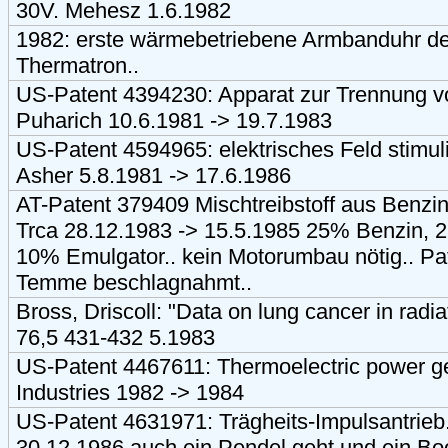
30V. Mehesz 1.6.1982
1982: erste wärmebetriebene Armbanduhr de
Thermatron..
US-Patent 4394230: Apparat zur Trennung 
Puharich 10.6.1981 -> 19.7.1983
US-Patent 4594965: elektrisches Feld stimu
Asher 5.8.1981 -> 17.6.1986
AT-Patent 379409 Mischtreibstoff aus Benzin,
Trca 28.12.1983 -> 15.5.1985 25% Benzin, 
10% Emulgator.. kein Motorumbau nötig.. Pa
Temme beschlagnahmt..
Bross, Driscoll: "Data on lung cancer in rad
76,5 431-432 5.1983
US-Patent 4467611: Thermoelectric power ge
Industries 1982 -> 1984
US-Patent 4631971: Trägheits-Impulsantrieb
30.12.1986 auch ein Pendel geht und ein B