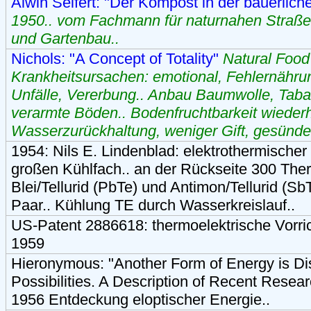
Alwin Seifert: "Der Kompost in der bäuerlich
1950.. vom Fachmann für naturnahen Straße
und Gartenbau..
Nichols: "A Concept of Totality"
Natural Food
Krankheitsursachen: emotional, Fehlernährung
Unfälle, Vererbung.. Anbau Baumwolle, Taba
verarmte Böden.. Bodenfruchtbarkeit wiederh
Wasserzurückhaltung, weniger Gift, gesünd
1954: Nils E. Lindenblad: elektrothermischer
großen Kühlfach.. an der Rückseite 300 Th
Blei/Tellurid (PbTe) und Antimon/Tellurid (Sb
Paar.. Kühlung TE durch Wasserkreislauf..
US-Patent 2886618: thermoelektrische Vorri
1959
Hieronymous: "Another Form of Energy is Dis
Possibilities. A Description of Recent Resea
1956 Entdeckung eloptischer Energie..