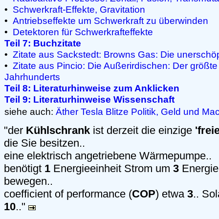
•
Schwerkraft-Effekte, Gravitation
•
Antriebseffekte um Schwerkraft zu überwinden
•
Detektoren für Schwerkrafteffekte
Teil 7: Buchzitate
•
Zitate aus Sackstedt: Browns Gas: Die unerschöp
•
Zitate aus Pincio: Die Außerirdischen: Der größt
Jahrhunderts
Teil 8: Literaturhinweise zum Anklicken
Teil 9: Literaturhinweise Wissenschaft
siehe auch:
Äther
Tesla
Blitze
Politik, Geld und Ma
"der
Kühlschrank
ist derzeit die einzige
'fre
die Sie besitzen..
eine elektrisch angetriebene Wärmepumpe..
benötigt
1
Energieeinheit Strom um
3
Energie
bewegen..
coefficient of performance (
COP
) etwa
3
.. S
10
.."