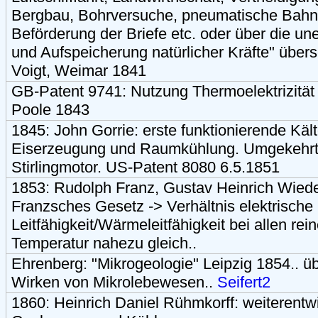
Bergbau, Bohrversuche, pneumatische Bahne
Beförderung der Briefe etc. oder über die u
und Aufspeicherung natürlicher Kräfte" übers
Voigt, Weimar 1841
GB-Patent 9741: Nutzung Thermoelektrizität 
Poole 1843
1845: John Gorrie: erste funktionierende Käl
Eiserzeugung und Raumkühlung. Umgekehrte
Stirlingmotor. US-Patent 8080 6.5.1851
1853: Rudolph Franz, Gustav Heinrich Wie
Franzsches Gesetz -> Verhältnis elektrische
Leitfähigkeit/Wärmeleitfähigkeit bei allen rei
Temperatur nahezu gleich..
Ehrenberg: "Mikrogeologie" Leipzig 1854.. 
Wirken von Mikrolebewesen..
Seifert2
1860: Heinrich Daniel Rühmkorff: weiterentw