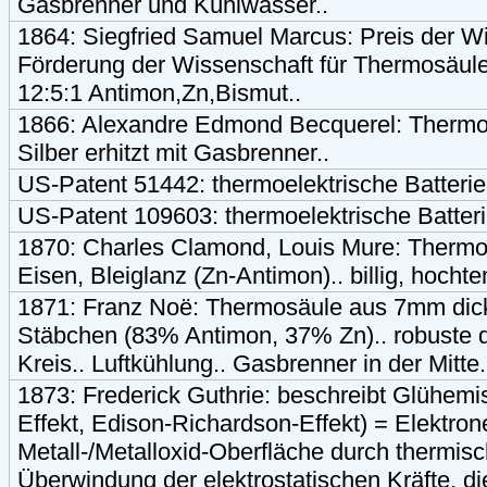
Gasbrenner und Kühlwasser..
1864: Siegfried Samuel Marcus: Preis der Wi
Förderung der Wissenschaft für Thermosäule
12:5:1 Antimon,Zn,Bismut..
1866: Alexandre Edmond Becquerel: Thermos
Silber erhitzt mit Gasbrenner..
US-Patent 51442: thermoelektrische Batterie
US-Patent 109603: thermoelektrische Batter
1870: Charles Clamond, Louis Mure: Thermo
Eisen, Bleiglanz (Zn-Antimon).. billig, hochte
1871: Franz Noë: Thermosäule aus 7mm di
Stäbchen (83% Antimon, 37% Zn).. robuste d
Kreis.. Luftkühlung.. Gasbrenner in der Mitte.
1873: Frederick Guthrie: beschreibt Glühemis
Effekt, Edison-Richardson-Effekt) = Elektron
Metall-/Metalloxid-Oberfläche durch thermi
Überwindung der elektrostatischen Kräfte, di