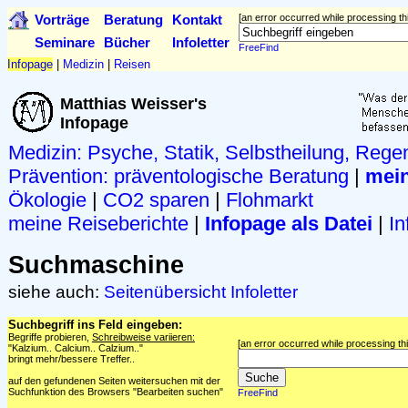
Vorträge
Beratung
Kontakt
[an error occurred while processing thi
Seminare
Bücher
Infoletter
FreeFind
Infopage
|
Medizin
|
Reisen
Matthias Weisser's
Infopage
Medizin: Psyche, Statik, Selbstheilung, Rege
Prävention:
präventologische Beratung
|
mein
Ökologie
|
CO2 sparen
|
Flohmarkt
meine Reiseberichte
|
Infopage als Datei
|
In
Suchmaschine
siehe auch:
Seitenübersicht
Infoletter
Suchbegriff ins Feld eingeben:
Begriffe probieren,
Schreibweise variieren:
[an error occurred while processing thi
"Kalzium.. Calcium.. Calzium.."
bringt mehr/bessere Treffer..
auf den gefundenen Seiten weitersuchen mit der
Suchfunktion des Browsers "Bearbeiten suchen"
FreeFind