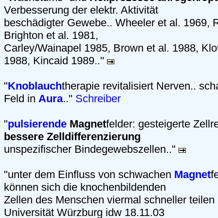
Verbesserung der elektr. Aktivität
beschädigter Gewebe.. Wheeler et al. 1969, R
Brighton et al. 1981,
Carley/Wainapel 1985, Brown et al. 1988, Kl
1988, Kincaid 1989.."
"
Knoblauch
therapie revitalisiert Nerven.. sch
Feld in
Aura
.."
Schreiber
"
pulsierende
Magnet
felder: gesteigerte Zell
bessere Zelldifferenzierung
unspezifischer Bindegewebszellen.."
"unter dem Einfluss von schwachen
Magnet
f
können sich die knochenbildenden
Zellen des Menschen viermal schneller teilen 
Universität Würzburg idw 18.11.03