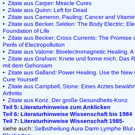
•
Zitate aus Carper: Miracle Cures
•
Zitate aus Quinn: Left for Dead
•
Zitate aus Cameron, Pauling: Cancer and Vitami
•
Zitate aus Becker, Selden: The Body Electric: E
Foundation of Life
•
Zitate aus Becker: Cross Currents: The Promise o
Perils of Electropollution
•
Zitate aus Valone: Bioelectromagnetic Healing. A 
•
Zitate aus Graham: Knete und forme mich. Das R
mit dem Gehorsam
•
Zitate aus Galland: Power Healing. Use the New 
Cure Yourself
•
Zitate aus Campbell, Stone: Eines Arztes bewäh
Arthritis
•
Zitate aus Konz: Der große Gesundheits-Konz
Teil 5: Literaturhinweise zum Anklicken
Teil 6: Literaturhinweise Wissenschaft bis 1984
Teil 7: Literaturhinweise Wissenschaft 1985-
siehe auch:
Selbstheilung
Aura
Darm
Lymphe
Blut