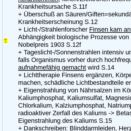
Krankheitsursache S.11f
+ Überschuß an Säuren/Giften=sekund
Krankheitserscheinung S.12
+ Licht-/Strahlenforscher
Finsen kam an
Abhängigkeit biologische Prozesse von L
Nobelpreis 1903 S.12f
+ Tageslicht-/Sonnenstrahlen intensiv 
falls Organismus vorher durch hochfreq
aufnahmefähig gemacht
wird S.14
+ Lichttherapie Finsens ergänzen, Körp
machen, schädliche Lichtbestandteile e
+ Eigenstrahlung von Nährsalzen im Kö
Kaliumphosphat, Kaliumsulfat, Magnes
Chlorkalium, Kalziumphosphat, Natrium
radioaktiver Zerfall des Kaliums -> Beta
Eigenstrahlung des Kaliums S.15
+
Dankschreiben:
Blinddarmleiden, Her