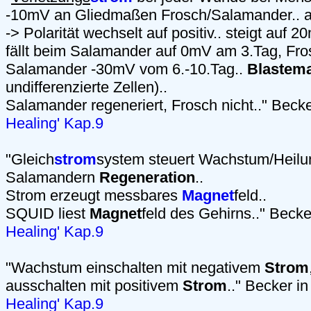
-10mV an Gliedmaßen Frosch/Salamander.. a
-> Polarität wechselt auf positiv.. steigt auf 
fällt beim Salamander auf 0mV am 3.Tag, Fro
Salamander -30mV vom 6.-10.Tag..
Blastema
undifferenzierte Zellen)..
Salamander regeneriert, Frosch nicht.." Beck
Healing' Kap.9
"Gleich
strom
system steuert Wachstum/Heilu
Salamandern
Regeneration
..
Strom erzeugt messbares
Magnet
feld..
SQUID liest
Magnet
feld des Gehirns.." Becke
Healing' Kap.9
"Wachstum einschalten mit negativem
Strom
ausschalten mit positivem
Strom
.." Becker i
Healing' Kap.9