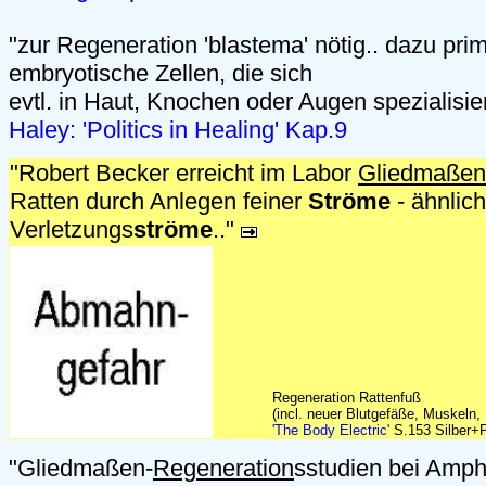
"zur Regeneration 'blastema' nötig.. dazu prim
embryotische Zellen, die sich
evtl. in Haut, Knochen oder Augen spezialisie
Haley: 'Politics in Healing' Kap.9
"Robert Becker erreicht im Labor
Gliedmaßen
Ratten durch Anlegen feiner
Ströme
- ähnlic
Verletzungs
ströme
.."
Regeneration Rattenfuß
(incl. neuer Blutgefäße, Muskeln
'The Body Electric'
S.153 Silber+P
"Gliedmaßen-
Regeneration
sstudien bei Amph