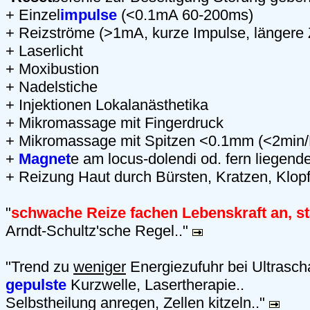
+ Einzel
impulse
(<0.1mA 60-200ms)
+ Reizströme (>1mA, kurze Impulse, längere 
+ Laserlicht
+ Moxibustion
+ Nadelstiche
+ Injektionen Lokalanästhetika
+ Mikromassage mit Fingerdruck
+ Mikromassage mit Spitzen <0.1mm (<2min/
+
Magnet
e am locus-dolendi od. fern liegend
+ Reizung Haut durch Bürsten, Kratzen, Klop
"
schwache Reize fachen Lebenskraft an, 
Arndt-Schultz'sche Regel.."
"Trend zu
weniger
Energiezufuhr bei Ultrasch
gepulste
Kurzwelle, Lasertherapie..
Selbstheilung anregen, Zellen kitzeln.."