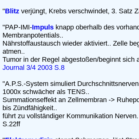
"
Blitz
verjüngt, Krebs verschwindet, 3. Satz 
"PAP-IMI-
Impuls
knapp oberhalb des vorhan
Membranpotentials..
Nährstoffaustausch wieder aktiviert.. Zelle be
atmen..
Tumor in der Regel abgestoßen/beginnt sich 
Journal 3/4 2003 S.8
"A.P.S.-System simuliert Durchschnittsnervens
1000x schwächer als TENS..
Summationseffekt an Zellmembran -> Ruhepo
bis Zündfähigkeit..
führt zu vollständiger Kommunikation Nerven..
S.22ff