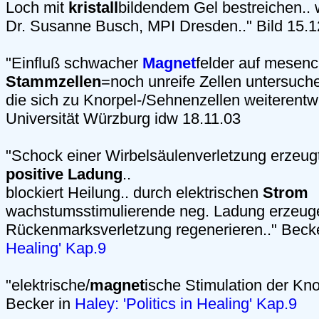
Loch mit
kristall
bildendem Gel bestreichen.. 
Dr. Susanne Busch, MPI Dresden.." Bild 15.
"Einfluß schwacher
Magnet
felder auf mesen
Stammzellen
=noch unreife Zellen untersuch
die sich zu Knorpel-/Sehnenzellen weiterentw
Universität Würzburg idw 18.11.03
"Schock einer Wirbelsäulenverletzung erzeug
positive Ladung
..
blockiert Heilung.. durch elektrischen
Strom
wachstumsstimulierende neg. Ladung erzeug
Rückenmarksverletzung regenerieren.." Beck
Healing' Kap.9
"elektrische/
magnet
ische Stimulation der Kn
Becker in
Haley: 'Politics in Healing' Kap.9