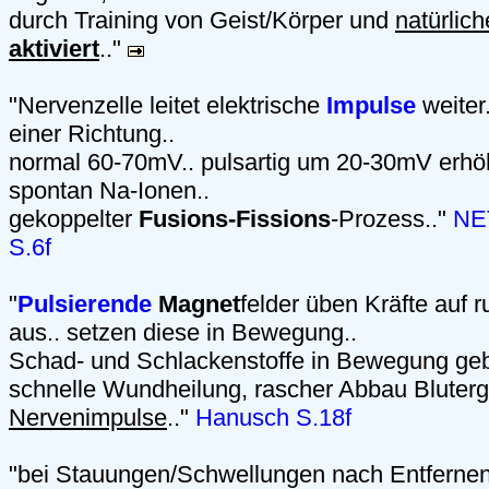
durch Training von Geist/Körper und
natürlich
aktiviert
.."
"Nervenzelle leitet elektrische
Impulse
weiter.
einer Richtung..
normal 60-70mV.. pulsartig um 20-30mV erhöh
spontan Na-Ionen..
gekoppelter
Fusions-Fissions
-Prozess.."
NET
S.6f
"
Pulsierende
Magnet
felder üben Kräfte auf
aus.. setzen diese in Bewegung..
Schad- und Schlackenstoffe in Bewegung gebra
schnelle Wundheilung, rascher Abbau Bluter
Nervenimpulse
.."
Hanusch S.18f
"bei Stauungen/Schwellungen nach Entfernen