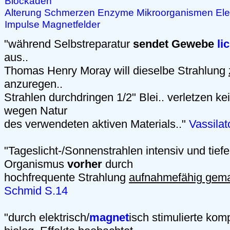
Blockaden
Alterung
Schmerzen
Enzyme
Mikroorganismen
Ele
Impulse
Magnetfelder
"während Selbstreparatur
sendet Gewebe
li
aus..
Thomas Henry Moray will dieselbe Strahlung
anzuregen..
Strahlen durchdringen 1/2" Blei.. verletzen 
wegen Natur
des verwendeten aktiven Materials.."
Vassila
"Tageslicht-/Sonnenstrahlen intensiv und tiefe
Organismus
vorher
durch
hochfrequente Strahlung
aufnahmefähig gem
Schmid S.14
"durch elektrisch/
magnet
isch stimulierte kom