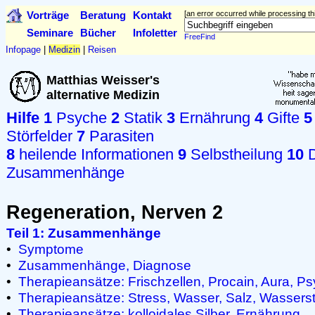
Vorträge
Beratung
Kontakt
[an error occurred while processing thi
Seminare
Bücher
Infoletter
FreeFind
Infopage
|
Medizin
|
Reisen
Matthias Weisser's
alternative Medizin
Hilfe
1
Psyche
2
Statik
3
Ernährung
4
Gifte
5
Störfelder
7
Parasiten
8
heilende Informationen
9
Selbstheilung
10
D
Zusammenhänge
Regeneration, Nerven 2
Teil 1: Zusammenhänge
•
Symptome
•
Zusammenhänge, Diagnose
•
Therapieansätze: Frischzellen, Procain, Aura, Ps
•
Therapieansätze: Stress, Wasser, Salz, Wasserst
•
Therapieansätze: kolloidales Silber, Ernährung