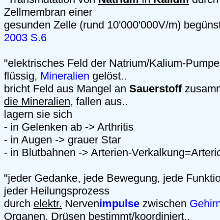
Zellmembran einer
gesunden Zelle (rund 10'000'000V/m) begünst
2003 S.6
"elektrisches Feld der Natrium/Kalium-Pump
flüssig,
Mineralien
gelöst..
bricht Feld aus Mangel an
Sauerstoff
zusam
die Mineralien
, fallen aus..
lagern sie sich
- in Gelenken ab -> Arthritis
- in Augen -> grauer Star
- in Blutbahnen -> Arterien-Verkalkung=Arteri
"jeder Gedanke, jede Bewegung, jede Funkti
jeder Heilungsprozess
durch
elektr.
Nerven
impulse
zwischen
Gehir
Organen, Drüsen bestimmt/koordiniert..