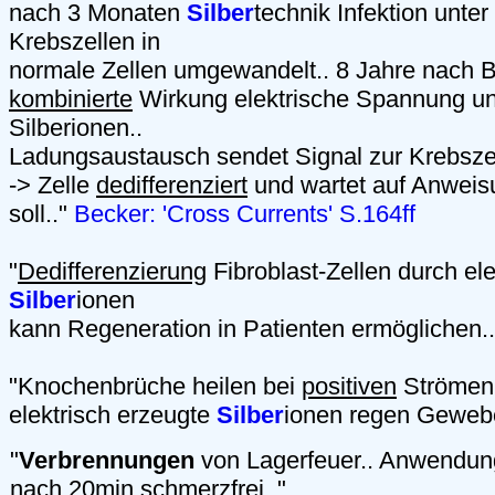
nach 3 Monaten
Silber
technik Infektion unter
Krebszellen in
normale Zellen umgewandelt.. 8 Jahre nach 
kombinierte
Wirkung elektrische Spannung und
Silberionen..
Ladungsaustausch sendet Signal zur Krebszell
-> Zelle
dedifferenziert
und wartet auf Anweis
soll.."
Becker: 'Cross Currents' S.164ff
"
Dedifferenzierung
Fibroblast-Zellen durch ele
Silber
ionen
kann Regeneration in Patienten ermöglichen.
"Knochenbrüche heilen bei
positiven
Strömen 
elektrisch erzeugte
Silber
ionen regen Geweb
"
Verbrennungen
von Lagerfeuer.. Anwendu
nach 20min schmerzfrei.."