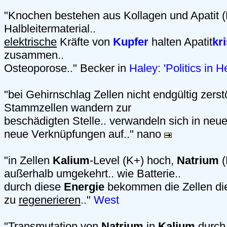
"Knochen bestehen aus Kollagen und Apatit (
Halbleitermaterial..
elektrische
Kräfte von
Kupfer
halten Apatit
kri
zusammen..
Osteoporose.." Becker in
Haley: 'Politics in H
"bei Gehirnschlag Zellen nicht endgültig zerst
Stammzellen wandern zur
beschädigten Stelle.. verwandeln sich in neu
neue Verknüpfungen auf.." nano
"in Zellen
Kalium
-Level (K+) hoch,
Natrium
(
außerhalb umgekehrt.. wie Batterie..
durch diese
Energie
bekommen die Zellen die 
zu
regenerieren
.."
West
"Transmutation von
Natrium
in
Kalium
durch 