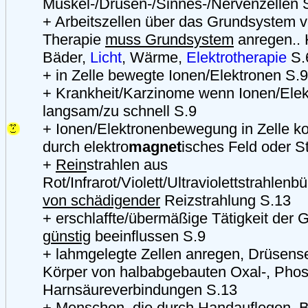
Muskel-/Drüsen-/Sinnes-/Nervenzellen 
+ Arbeitszellen über das Grundsystem v
Therapie
muss Grundsystem
anregen.. 
Bäder,
Licht
, Wärme,
Elektrotherapie
S.
+ in Zelle bewegte Ionen/Elektronen S.9
+ Krankheit/Karzinome wenn Ionen/Elek
langsam/zu schnell S.9
+ Ionen/Elektronenbewegung in Zelle kor
durch elektro
magnet
isches Feld oder S
+
Rein
strahlen aus
Rot/Infrarot/Violett/Ultraviolettstrahlen
von schädigender
Reizstrahlung S.13
+ erschlaffte/übermäßige Tätigkeit der 
günstig
beeinflussen S.9
+ lahmgelegte Zellen anregen, Drüsense
Körper von halbabgebauten Oxal-, Phos
Harnsäureverbindungen S.13
+ Menschen, die durch Handauflegen, Bl