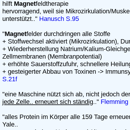
hilft
Magnet
feldtherapie
hervorragend, weil sie Mikrozirkulation/Muske
unterstützt.."
Hanusch S.95
"
Magnet
felder durchdringen alle Stoffe
+ Stoffwechsel aktiviert (Mikrozirkulation), D
+ Wiederherstellung Natrium/Kalium-Gleichge
Zellmembranen (Membranpotential)
+ erhöhte Sauerstoffzufuhr, schnellere Heilun
+ gesteigerter Abbau von Toxinen -> Immuns
S.21f
"eine Maschine nützt sich ab, nicht jedoch de
jede Zelle.. erneuert sich ständig
.."
Flemming
"alles Protein im Körper alle 159 Tage erneuer
Yale..