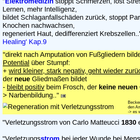
"
Elektromedizin
stoppt Schmerzen, löst Stre
Lernen, mehr Intelligenz,
bildet Schlaganfallschäden zurück, stoppt Park
Knochen nachwachsen,
regeneriert Haut, dedifferenziert Krebszellen.
Healing' Kap.9
"direkt nach Amputation von Fußgliedern bild
Potential
über Stumpf:
+
wird kleiner, stark negativ, geht wieder zurü
der
neue
Gliedmaßen bildet
-
bleibt positiv
beim Frosch, der
keine neuen
> Narbenbildung.."
Becker
den Am
-> es 
"Verletzungsstrom von Carlo Matteucci
1830
e
"
Verletzungs
strom
bei jeder Wunde bei Mensc