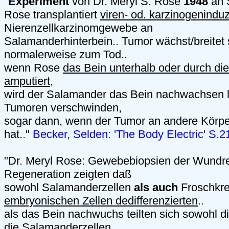
"
Experiment
von Dr. Meryl S. Rose
1948
an 
Rose transplantiert
viren- od. karzinogeninduz
Nierenzellkarzinomgewebe an
Salamanderhinterbein.. Tumor wächst/breitet s
normalerweise zum Tod..
wenn Rose
das Bein unterhalb oder durch di
amputiert
,
wird der Salamander das Bein nachwachsen l
Tumoren verschwinden,
sogar dann, wenn der Tumor an andere Körper
hat.."
Becker, Selden: 'The Body Electric' S.2
"Dr. Meryl Rose: Gewebebiopsien der Wundr
Regeneration zeigten daß
sowohl Salamanderzellen
als auch
Froschkre
embryonischen Zellen dedifferenzierten
..
als das Bein nachwuchs teilten sich sowohl d
die Salamanderzellen