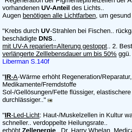
"Regeneration der Pigmentepithelzellen der
vorhandenen
UV-Anteil
des Lichts..
Augen
benötigen alle Lichtfarben
, um gesund 
"Krebs durch
UV
-Strahlen bei Fischen.. rück
beschädigte
DNS
..
mit UV-A repariert=Alterung gestoppt
.. 2. Be
verlängerte Zelllebensdauer um bis 50%
ggü. 
Liberman S.140f
"
IR
-A
-Wärme erhöht Regeneration/Reparatur,
Medikamente/Fremdstoffe
Sol-/Gellösungen/Fette flüssiger, elastische
durchlässiger.."
"
IR
-Led-Licht
: Haut-/Muskelzellen in Kultur
schneller.. verdoppelte Heilungsrate..
erhöht
Zellenergie
.. Dr. Harry Whelan, Medic