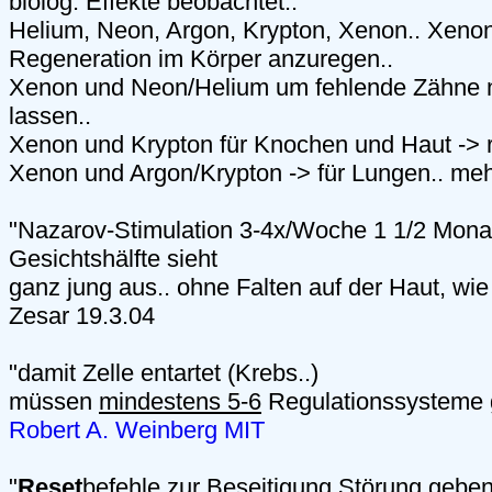
biolog. Effekte beobachtet..
Helium, Neon, Argon, Krypton, Xenon.. Xenon
Regeneration im Körper anzuregen..
Xenon und Neon/Helium um fehlende Zähne
lassen..
Xenon und Krypton für Knochen und Haut -> r
Xenon und Argon/Krypton -> für Lungen.. meh
"Nazarov-Stimulation 3-4x/Woche 1 1/2 Monat
Gesichtshälfte sieht
ganz jung aus.. ohne Falten auf der Haut, wie
Zesar 19.3.04
"damit Zelle entartet (Krebs..)
müssen
mindestens 5-6
Regulationssysteme g
Robert A. Weinberg MIT
"
Reset
befehle zur Beseitigung Störung gebe