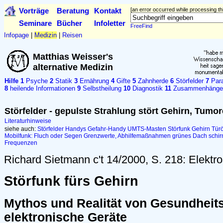
Vorträge
Beratung
Kontakt
[an error occurred while processing thi
Seminare
Bücher
Infoletter
FreeFind
Infopage
|
Medizin
|
Reisen
Matthias Weisser's
alternative Medizin
Hilfe
1
Psyche
2
Statik
3
Ernährung
4
Gifte
5
Zahnherde
6
Störfelder
7
Para
8
heilende Informationen
9
Selbstheilung
10
Diagnostik
11
Zusammenhänge
Störfelder - gepulste Strahlung stört Gehirn, Tumor
Literaturhinweise
siehe auch:
Störfelder
Handys
Gefahr-Handy
UMTS-Masten
Störfunk Gehirn
Türö
Mobilfunk: Fluch oder Segen
Grenzwerte, Abhilfemaßnahmen
grünes Dach schir
Frequenzen
Richard Sietmann c't 14/2000, S. 218: Elekt
Störfunk fürs Gehirn
Mythos und Realität von Gesundheit
elektronische Geräte