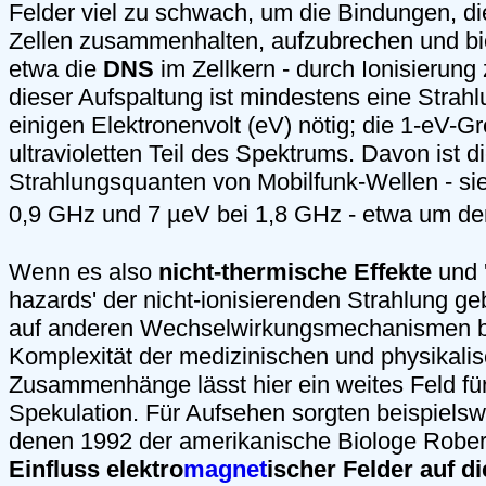
Felder viel zu schwach, um die Bindungen, di
Zellen zusammenhalten, aufzubrechen und b
etwa die
DNS
im Zellkern - durch Ionisierung
dieser Aufspaltung ist mindestens eine Strah
einigen Elektronenvolt (eV) nötig; die 1-eV-Gr
ultravioletten Teil des Spektrums. Davon ist d
Strahlungsquanten von Mobilfunk-Wellen - sie
0,9 GHz und 7 µeV bei 1,8 GHz - etwa um de
Wenn es also
nicht-thermische Effekte
und '
hazards' der nicht-ionisierenden Strahlung ge
auf anderen Wechselwirkungsmechanismen b
Komplexität der medizinischen und physikali
Zusammenhänge lässt hier ein weites Feld für
Spekulation. Für Aufsehen sorgten beispielswe
denen 1992 der amerikanische Biologe Rober
Einfluss elektro
magnet
ischer Felder auf d