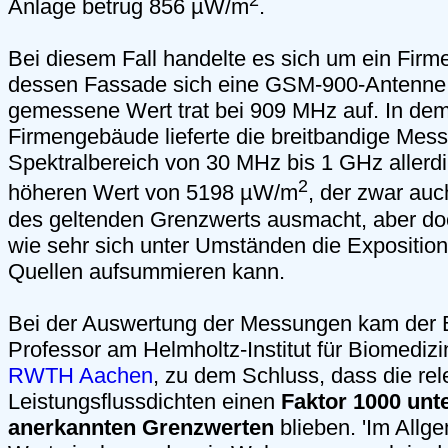
2
Anlage betrug 856 µW/m
.
Bei diesem Fall handelte es sich um ein Fir
dessen Fassade sich eine GSM-900-Antenne 
gemessene Wert trat bei 909 MHz auf. In de
Firmengebäude lieferte die breitbandige Me
Spektralbereich von 30 MHz bis 1 GHz allerd
2
höheren Wert von 5198 µW/m
, der zwar auc
des geltenden Grenzwerts ausmacht, aber do
wie sehr sich unter Umständen die Expositio
Quellen aufsummieren kann.
Bei der Auswertung der Messungen kam der Bio
Professor am Helmholtz-Institut für Biomedizi
RWTH Aachen
, zu dem Schluss, dass die re
Leistungsflussdichten einen
Faktor 1000 unte
anerkannten Grenzwerten
blieben. 'Im Allg