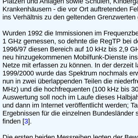
Plätzen und Anlagen sowie Schulen, Kinderg
Krankenhäusern - die vor Ort auftretenden Fel
ins Verhältnis zu den geltenden Grenzwerten 
Wurden 1992 die Immissionen im Frequenzber
1 GHz gemessen, so dehnte die RegTP bei d
1996/97 diesen Bereich auf 10 kHz bis 2,9 G
neu hinzugekommenen Mobilfunk-Dienste ins
Netze mit erfassen zu können. In der derzeit
1999/2000 wurde das Spektrum nochmals erw
nun in zwei überlappenden Teilen die niederf
MHz) und die hochfrequenten (100 kHz bis 30
Auswertung soll noch im Laufe dieses Halbj
und dann im Internet veröffentlicht werden; Ta
Ergebnissen für die einzelnen Bundesländer si
finden [
3
].
Die ersten beiden Messreihen legten der Bew