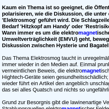
Kaum ein Thema ist so geeignet, die Öffent
polarisieren, wie die Diskussion, die unte
'Elektrosmog' geführt wird. Die Schlagzeil
Bedarf 'Hitzkopf am Handy' oder 'Restrisik
Wann immer es um die elektro
magnet
isch
Umweltverträglichkeit (EMVU) geht, bewegt
Diskussion zwischen Hysterie und Bagatell
Das Thema Elektrosmog taucht in unregelmä
immer wieder in den Medien auf. Einmal prunk
vermeintlichen Beweis, die elektro
magnet
isc
Hightech-Geräte seien gesundheitsschädlich;
wieder führt ein Artikel den angeblich unsch
das sei alles Quatsch und nichts so ungefährl
Grund zur Besorgnis gibt die lawinenartige 
Strahlungsquellen elektro
magnet
ischer Felde