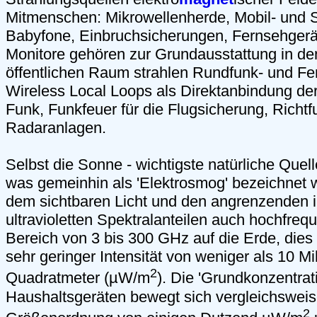
Mitmenschen: Mikrowellenherde, Mobil- und S
Babyfone, Einbruchsicherungen, Fernsehger
Monitore gehören zur Grundausstattung in de
öffentlichen Raum strahlen Rundfunk- und Fe
Wireless Local Loops als Direktanbindung de
Funk, Funkfeuer für die Flugsicherung, Richtf
Radaranlagen.
Selbst die Sonne - wichtigste natürliche Quell
was gemeinhin als 'Elektrosmog' bezeichnet w
dem sichtbaren Licht und den angrenzenden i
ultravioletten Spektralanteilen auch hochfreq
Bereich von 3 bis 300 GHz auf die Erde, dies 
sehr geringer Intensität von weniger als 10 Mi
2
Quadratmeter (µW/m
). Die 'Grundkonzentrat
Haushaltsgeräten bewegt sich vergleichsweis
2