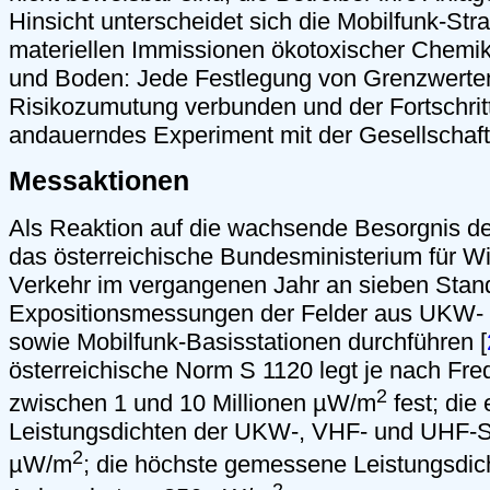
Hinsicht unterscheidet sich die Mobilfunk-Str
materiellen Immissionen ökotoxischer Chemika
und Boden: Jede Festlegung von Grenzwerten 
Risikozumutung verbunden und der Fortschritt 
andauerndes Experiment mit der Gesellschaft
Messaktionen
Als Reaktion auf die wachsende Besorgnis der 
das österreichische Bundesministerium für W
Verkehr im vergangenen Jahr an sieben Stan
Expositionsmessungen der Felder aus UKW-
sowie Mobilfunk-Basisstationen durchführen [
österreichische Norm S 1120 legt je nach Fr
2
zwischen 1 und 10 Millionen µW/m
fest; die
Leistungsdichten der UKW-, VHF- und UHF-S
2
µW/m
; die höchste gemessene Leistungsdich