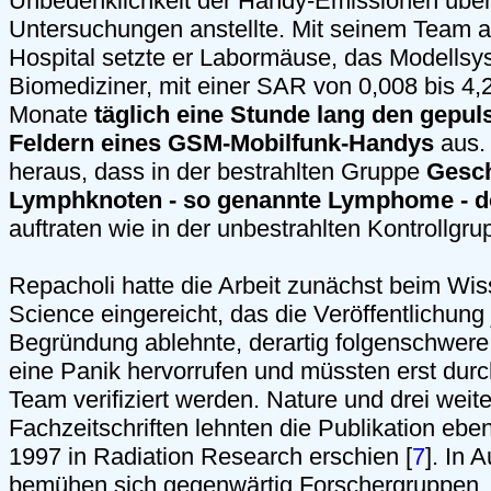
Unbedenklichkeit der Handy-Emissionen überz
Untersuchungen anstellte. Mit seinem Team 
Hospital setzte er Labormäuse, das Modellsy
Biomediziner, mit einer SAR von 0,008 bis 4,
Monate
täglich eine Stunde lang den gepul
Feldern eines GSM-Mobilfunk-Handys
aus. 
heraus, dass in der bestrahlten Gruppe
Gesch
Lymphknoten - so genannte Lymphome - do
auftraten wie in der unbestrahlten Kontrollgru
Repacholi hatte die Arbeit zunächst beim Wi
Science eingereicht, das die Veröffentlichung
Begründung ablehnte, derartig folgenschwer
eine Panik hervorrufen und müssten erst dur
Team verifiziert werden. Nature und drei weit
Fachzeitschriften lehnten die Publikation eben
1997 in Radiation Research erschien [
7
]. In 
bemühen sich gegenwärtig Forschergruppen,