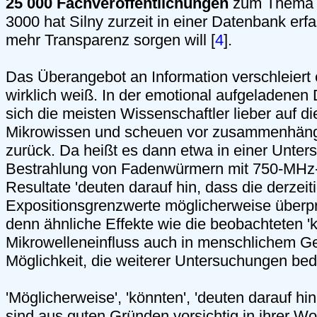
25 000 Fachveröffentlichungen
zum Thema 
3000 hat Silny zurzeit in einer Datenbank erfas
mehr Transparenz sorgen will [
4
].
Das Überangebot an Information verschleiert
wirklich weiß. In der emotional aufgeladenen
sich die meisten Wissenschaftler lieber auf d
Mikrowissen und scheuen vor zusammenhän
zurück. Da heißt es dann etwa in einer Unter
Bestrahlung von Fadenwürmern mit 750-MHz-
Resultate 'deuten darauf hin, dass die derzeit
Expositionsgrenzwerte möglicherweise überp
denn ähnliche Effekte wie die beobachteten '
Mikrowelleneinfluss auch in menschlichem Ge
Möglichkeit, die weiterer Untersuchungen beda
'Möglicherweise', 'könnten', 'deuten darauf hin
sind aus guten Gründen vorsichtig in ihrer Wo