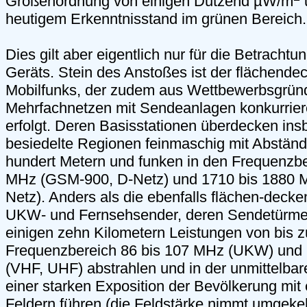
Größenordnung von einigen Dutzend µW/m
u
heutigem Erkenntnisstand im grünen Bereich.
Dies gilt aber eigentlich nur für die Betrachtu
Geräts. Stein des Anstoßes ist der flächend
Mobilfunks, der zudem aus Wettbewerbsgrün
Mehrfachnetzen mit Sendeanlagen konkurrier
erfolgt. Deren Basisstationen überdecken ins
besiedelte Regionen feinmaschig mit Abständ
hundert Metern und funken in den Frequenzbe
MHz (GSM-900, D-Netz) und 1710 bis 1880 
Netz). Anders als die ebenfalls flächen-deck
UKW- und Fernsehsender, deren Sendetürme
einigen zehn Kilometern Leistungen von bis 
Frequenzbereich 86 bis 107 MHz (UKW) und
(VHF, UHF) abstrahlen und in der unmittelb
einer starken Exposition der Bevölkerung mit 
Feldern führen (die Feldstärke nimmt umgekeh