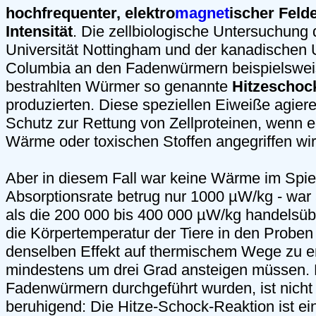
hochfrequenter, elektro
magnet
ischer Feld
Intensität
. Die zellbiologische Untersuchung 
Universität Nottingham und der kanadischen Un
Columbia an den Fadenwürmern beispielsweis
bestrahlten Würmer so genannte
Hitzeschoc
produzierten. Diese speziellen Eiweiße agiere
Schutz zur Rettung von Zellproteinen, wenn 
Wärme oder toxischen Stoffen angegriffen wir
Aber in diesem Fall war keine Wärme im Spiel
Absorptionsrate betrug nur 1000 µW/kg - war a
als die 200 000 bis 400 000 µW/kg handelsüb
die Körpertemperatur der Tiere in den Proben
denselben Effekt auf thermischem Wege zu erz
mindestens um drei Grad ansteigen müssen. 
Fadenwürmern durchgeführt wurden, ist nicht
beruhigend: Die Hitze-Schock-Reaktion ist ein