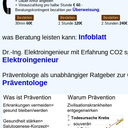
+ Dauer Anruf angeben
+ Vorauszahlung pro halbe Stunde
€ 60
.-
Überweisung
Beratungskontingent bezahlen per
.
30min
60€
1 Stunde
120€
2 Stunden
240€
Infoblatt
was Beratung leisten kann:
Dr.-Ing. Elektroingenieur mit Erfahrung CO2 s
Elektroingenieur
Präventologe als unabhängiger Ratgeber zur
Präventologe