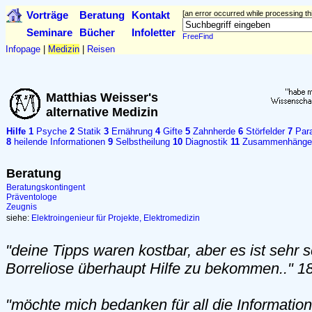
Vorträge
Beratung
Kontakt
[an error occurred while processing thi
Seminare
Bücher
Infoletter
FreeFind
Infopage
|
Medizin
|
Reisen
Matthias Weisser's
alternative Medizin
Hilfe
1
Psyche
2
Statik
3
Ernährung
4
Gifte
5
Zahnherde
6
Störfelder
7
Para
8
heilende Informationen
9
Selbstheilung
10
Diagnostik
11
Zusammenhänge
Beratung
Beratungskontingent
Präventologe
Zeugnis
siehe:
Elektroingenieur für Projekte, Elektromedizin
"deine Tipps waren kostbar, aber es ist sehr s
Borreliose überhaupt Hilfe zu bekommen.." 1
"möchte mich bedanken für all die Informatio