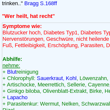
trinken.."
Bragg S.168ff
"Wer heilt, hat recht"
Symptome wie:
Blutzucker hoch, Diabetes Typ1, Diabetes Ty
Nervenstörungen, Geschwüre, nicht heilende
Fuß, Fettleibigkeit, Erschöpfung, Parasiten, 
Abhilfe:
nehme:
+
Blut
reinigung
+ Chlorophyll:
Sauerkraut, Kohl
, Löwenzahn,
+ Artischocke, Meerrettich, Sellerie, Cayenne
+ Ginkgo biloba, Olivenblatt-Extrakt, Birke, 
+
Lapacho
+ Parasitenkur: Wermut, Nelken, Schwarzwaln