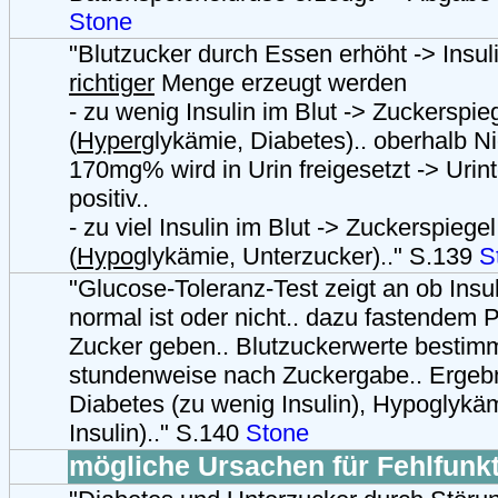
Stone
"Blutzucker durch Essen erhöht -> Insul
richtiger
Menge erzeugt werden
- zu wenig Insulin im Blut -> Zuckerspieg
(
Hyper
glykämie, Diabetes).. oberhalb N
170mg% wird in Urin freigesetzt -> Urin
positiv..
- zu viel Insulin im Blut -> Zuckerspiegel 
(
Hypo
glykämie, Unterzucker).." S.139
S
"Glucose-Toleranz-Test zeigt an ob Insu
normal ist oder nicht.. dazu fastendem P
Zucker geben.. Blutzuckerwerte bestimm
stundenweise nach Zuckergabe.. Ergebn
Diabetes (zu wenig Insulin), Hypoglykäm
Insulin).." S.140
Stone
mögliche Ursachen für Fehlfunk