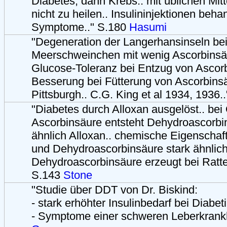
Diabetes, dann Krebs.. mit üblichen Mit
nicht zu heilen.. Insulininjektionen beha
Symptome.." S.180
Hasumi
"Degeneration der Langerhansinseln be
Meerschweinchen mit wenig Ascorbinsäu
Glucose-Toleranz bei Entzug von Ascorb
Besserung bei Fütterung von Ascorbinsäu
Pittsburgh.. C.G. King et al 1934, 1936.
"Diabetes durch Alloxan ausgelöst.. bei
Ascorbinsäure entsteht Dehydroascorbin
ähnlich Alloxan.. chemische Eigenschaf
und Dehydroascorbinsäure stark ähnlich.
Dehydroascorbinsäure erzeugt bei Ratte
S.143
Stone
"Studie über DDT von Dr. Biskind:
- stark erhöhter Insulinbedarf bei Diabet
- Symptome einer schweren Leberkrankh