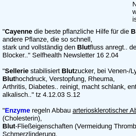
N
w
i
"
Cayenne
die beste pflanzliche Hilfe für die
B
andere Pflanze, die so schnell,
stark und vollständig den
Blut
fluss anregt.. de
Blocker.." Selfhealth Newsletter 16 2.04
"
Sellerie
stabilisiert
Blut
zucker, bei Venen-/
Blut
hochdruck, Verstopfung, Rheuma,
Arthritis, Diabetes.. reinigt, macht schlank, e
alkalisch.." tz 4.12.03 S.12
"
Enzyme
regeln Abbau
arteriosklerotischer 
(Cholesterin),
Blut
-Fließeigenschaften (Vermeidung Throm
Schmerzlinderung,