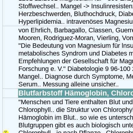
Stoffwechsel.. Mangel -> Insulinresisten
Herzbeschwerden, Bluthochdruck, Diab
Hyperlipidemia.. intravenöses Magnesiu
von Ehrlich, Barbagallo, Classen, Guer
Mooren, Rodriguez-Moran, Vierling, Vor
"Die Bedeutung von Magnesium für lnsul
metabolisches Syndrom und Diabetes me
Empfehlungen der Gesellschaft für Mag
Forschung e. V." Diabetologie 9 96-10
Mangel.. Diagnose durch Symptome, M
Serum.. Messung alleine unsicher..
Blutfarbstoff Hämoglobin, Chlor
"Menschen und Tiere enthalten Blut und
Chlorophyll.. die Struktur von Chlorophy
Hämoglobin im Blut.. so wie es untersch
Blutgruppen gibt es auch biologisch unt
Chlorophyll - je nach Pflanze.. Chlorop