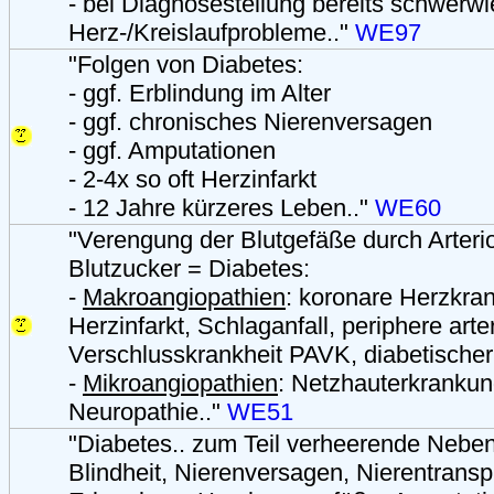
- bei Diagnosestellung bereits schwerw
Herz-/Kreislaufprobleme.."
WE97
"Folgen von Diabetes:
- ggf. Erblindung im Alter
- ggf. chronisches Nierenversagen
- ggf. Amputationen
- 2-4x so oft Herzinfarkt
- 12 Jahre kürzeres Leben.."
WE60
"Verengung der Blutgefäße durch Arteri
Blutzucker = Diabetes:
-
Makroangiopathien
: koronare Herzkra
Herzinfarkt, Schlaganfall, periphere arter
Verschlusskrankheit PAVK, diabetische
-
Mikroangiopathien
: Netzhauterkrankun
Neuropathie.."
WE51
"Diabetes.. zum Teil verheerende Nebe
Blindheit, Nierenversagen, Nierentransp