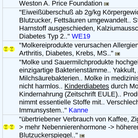
Weston A. Price Foundation
"Eiweißüberschuß ab 2g/kg Körpergewich
Blutzucker, Fettsäuren umgewandelt.. Sti
Harnstoff ausgeschieden, Kalziumaussc
Diabetes Typ 2.."
WE19
"Molkereiprodukte verursachen Allergie
Arthritis, Diabetes, Krebs, MS.."
"Molke und Sauermilchprodukte hochgel
einzigartige Bakterienstämme.. Yakkult,
Milchsäurebakterien.. Molke in medizin
nicht harmlos..
Kinderdiabetes
durch Mo
Kindernahrung (Zeitschrift EULE).. Produ
nimmt essentielle Stoffe mit.. Verschlec
Immunsystem.."
Kanne
"übertriebener Verbrauch von Kaffee, Zig
> mehr Nebennierenhormone -> höhere
Blutzuckerspiegel.."