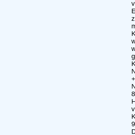
v
E
z
m
K
w
w
g
K
N
+
N
8
H
v
K
9
D