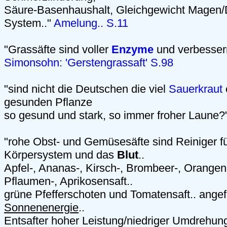
Säure-Basenhaushalt, Gleichgewicht Magen/
System.."
Amelung.. S.11
"Grassäfte sind voller
Enzyme
und verbesse
Simonsohn: 'Gerstengrassaft' S.98
"sind nicht die Deutschen die viel
Sauerkraut
gesunden Pflanze
so gesund und stark, so immer froher Laune?
"rohe Obst- und Gemüsesäfte sind Reiniger fü
Körpersystem und das
Blut
..
Apfel-, Ananas-, Kirsch-, Brombeer-, Orangen-
Pflaumen-, Aprikosensaft..
grüne Pfefferschoten und Tomatensaft.. angefü
Sonnenenergie
..
Entsafter hoher Leistung/niedriger Umdrehun