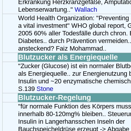
Erkrankung Herzkranzgefäße, Amputatio
Lebenserwartung.."
Wallach
World Health Organization: "Preventing 
a vital investment" WHO global report,
2005 60% aller Todesfälle durch chron.
Diabetes.. durch Prävention vermeiden.
ansteckend? Faiz Mohammad..
Blutzucker als Energiequelle
"Zucker (Glucose) ist ein normaler Blutbe
als Energiequelle.. zur Energienutzung 
Insulin und ~20 enzymatische chemisch
S.139
Stone
Blutzucker-Regelung
"für normale Funktion des Körpers muss
innerhalb 80-120mg% bleiben.. Steuerun
Insulin in Langerhansschen Inseln der
Bauchspeicheldrüse erzeugt -> Abgabe i