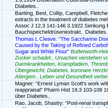
Diabetes..
Banting, Best, Collip, Campbell, Fletche
extracts in the treatment of diabetes me
Assoc J 12,3 141-146 3.1922 Senkung B
Bauchspeicheldrüsenextrakt.. Diabetes..
Thomas L Cleave: "The Saccharine Dise
Caused by the Taking of Refined Carbo
Sugar and White Flour"
Butterworth-He
Zucker schadet.. Ursachen verstehen v
Darmkrankheiten, Krampfadern, Thromb
Übergewicht, Diabetes, koronare Herzkr
Allergien.. Leben und Gesundheit verbe
Magner: "Ernest Lyman Scott's work with
reappraisal" Pharm Hist 19,3 103-108 1
über Diabetes..
Rao, Jacob, Shastry: "Post-renal transp