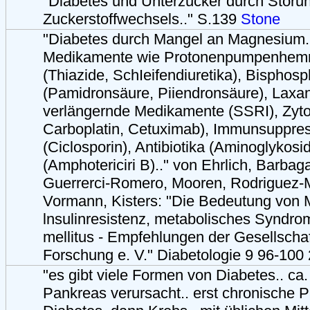
"Diabetes und Unterzucker durch Störu
Zuckerstoffwechsels.." S.139
Stone
"Diabetes durch Mangel an Magnesium.
Medikamente wie Protonenpumpenhemme
(Thiazide, SchIeifendiuretika), Bisphos
(Pamidronsäure, Piiendronsäure), Laxan
verlängernde Medikamente (SSRI), Zytost
Carboplatin, Cetuximab), Immunsuppre
(Ciclosporin), Antibiotika (Aminoglykosi
(Amphotericiri B).." von Ehrlich, Barbag
Guerrerci-Romero, Mooren, Rodriguez-M
Vormann, Kisters: "Die Bedeutung von 
lnsulinresistenz, metabolisches Syndro
mellitus - Empfehlungen der Gesellscha
Forschung e. V." Diabetologie 9 96-100
"es gibt viele Formen von Diabetes.. c
Pankreas verursacht.. erst chronische P