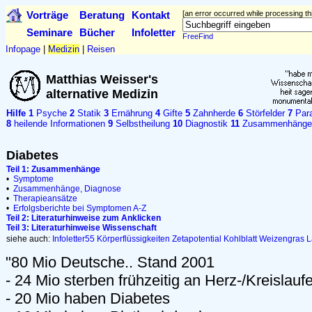
Vorträge
Beratung
Kontakt
[an error occurred while processing thi
Seminare
Bücher
Infoletter
FreeFind
Infopage
|
Medizin
|
Reisen
Matthias Weisser's
alternative Medizin
Hilfe
1
Psyche
2
Statik
3
Ernährung
4
Gifte
5
Zahnherde
6
Störfelder
7
Para
8
heilende Informationen
9
Selbstheilung
10
Diagnostik
11
Zusammenhänge
Diabetes
Teil 1: Zusammenhänge
•
Symptome
•
Zusammenhänge, Diagnose
•
Therapieansätze
•
Erfolgsberichte bei Symptomen A-Z
Teil 2: Literaturhinweise zum Anklicken
Teil 3: Literaturhinweise Wissenschaft
siehe auch:
Infoletter55
Körperflüssigkeiten
Zetapotential
Kohlblatt
Weizengras
L
"80 Mio Deutsche.. Stand 2001
- 24 Mio sterben frühzeitig an Herz-/Kreislau
- 20 Mio haben Diabetes