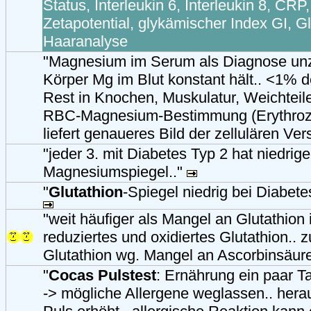
Status, Interleukin 6, Interleukin 8, CRP
Zetapotential, glykämischer Index GI, Gl
Haaranalyse
"Magnesium im Serum als Diagnose unz
Körper Mg im Blut konstant hält.. <1% 
Rest in Knochen, Muskulatur, Weichteilen,
RBC-Magnesium-Bestimmung (Erythroz
liefert genaueres Bild der zellulären Ve
"jeder 3. mit Diabetes Typ 2 hat niedrig
Magnesiumspiegel.."
"
Glutathion
-Spiegel niedrig bei Diabete
"weit häufiger als Mangel an Glutathion 
reduziertes und oxidiertes Glutathion.. zu
Glutathion wg. Mangel an Ascorbinsäure
"
Cocas Pulstest
: Ernährung ein paar T
-> mögliche Allergene weglassen.. her