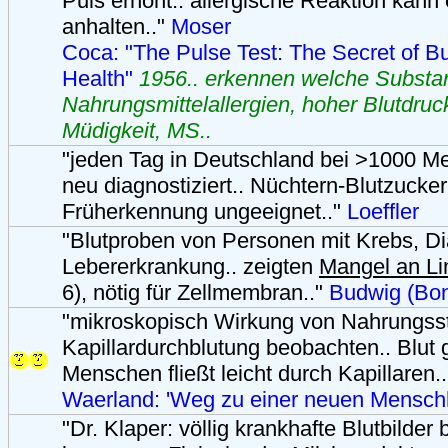
Puls erhöht.. allergische Reaktion kann
anhalten.."
Moser
Coca: "The Pulse Test: The Secret of Bu
Health"
1956.. erkennen welche Substa
Nahrungsmittelallergien, hoher Blutdruc
Müdigkeit, MS..
"jeden Tag in Deutschland bei >1000 M
neu diagnostiziert.. Nüchtern-Blutzucker
Früherkennung ungeeignet.."
Loeffler
"Blutproben von Personen mit Krebs, Di
Lebererkrankung.. zeigten
Mangel an Li
6), nötig für Zellmembran.."
Budwig (Bon
"mikroskopisch Wirkung von Nahrungsst
Kapillardurchblutung beobachten.. Blut
Menschen fließt leicht durch Kapillaren.
Waerland: 'Weg zu einer neuen Menschh
"Dr. Klaper: völlig krankhafte Blutbilder 