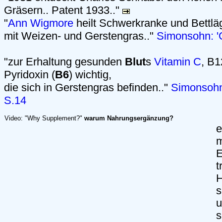
Gräsern.. Patent 1933.."
"
Ann Wigmore
heilt Schwerkranke und Bettlä
mit Weizen- und Gerstengras.."
Simonsohn: 'G
"zur Erhaltung gesunden
Blut
s
Vitamin C
, B1
Pyridoxin (
B6
) wichtig,
die sich in Gerstengras befinden.."
Simonsohn:
S.14
Video: "Why Supplement?"
warum Nahrungsergänzung?
e
m
E
t
H
s
u
s