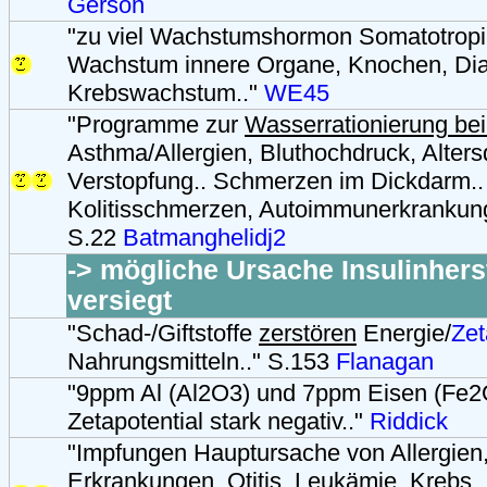
Gerson
"zu viel Wachstumshormon Somatotrop
Wachstum innere Organe, Knochen, Dia
Krebswachstum.."
WE45
"Programme zur
Wasserrationierung be
Asthma/Allergien, Bluthochdruck, Alters
Verstopfung.. Schmerzen im Dickdarm..
Kolitisschmerzen, Autoimmunerkrankung
S.22
Batmanghelidj2
-> mögliche Ursache Insulinhers
versiegt
"Schad-/Giftstoffe
zerstören
Energie/
Zet
Nahrungsmitteln.." S.153
Flanagan
"9ppm Al (Al2O3) und 7ppm Eisen (Fe2
Zetapotential stark negativ.."
Riddick
"Impfungen Hauptursache von Allergien
Erkrankungen, Otitis, Leukämie, Krebs,