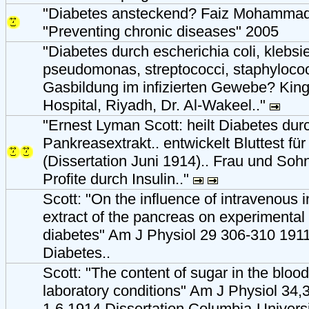
"Diabetes ansteckend? Faiz Mohammad
"Preventing chronic diseases" 2005
"Diabetes durch escherichia coli, klebsie
pseudomonas, streptococci, staphylococ
Gasbildung im infizierten Gewebe? King
Hospital, Riyadh, Dr. Al-Wakeel.."
"Ernest Lyman Scott: heilt Diabetes dur
Pankreasextrakt.. entwickelt Bluttest fü
(Dissertation Juni 1914).. Frau und Soh
Profite durch Insulin.."
Scott: "On the influence of intravenous i
extract of the pancreas on experimental
diabetes" Am J Physiol 29 306-310 191
Diabetes..
Scott: "The content of sugar in the bl
laboratory conditions" Am J Physiol 34,
1.6.1914 Dissertation Columbia-Universit