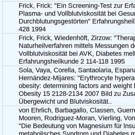
Frick, Frick: "Ein Screening-Test zur Er
Plasma- und Vollblutviskosität bei Ges
Durchblutungsgestörten" Erfahrungshei
428 1994
Frick, Frick, Wiedenhöft, Zirzow: "Thera
Naturheilverfahren mittels Messungen 
Vollblutviskosität bei AVK, Diabetes mel
Erfahrungsheilkunde 2 114-118 1995
Sola, Vaya, Corella, Santaolaria, Espana
Hernández-Mijares: "Erythrocyte hypera
obesity: determining factors and weight 
Obesity 15 2128-2134 2007 Bild zu Z
Übergewicht und Blutviskosität..
von Ehrlich, Barbagallo, Classen, Guer
Mooren, Rodriguez-Moran, Vierling, Vor
"Die Bedeutung von Magnesium für lnsul
metabolisches Syndrom und Diabetes me