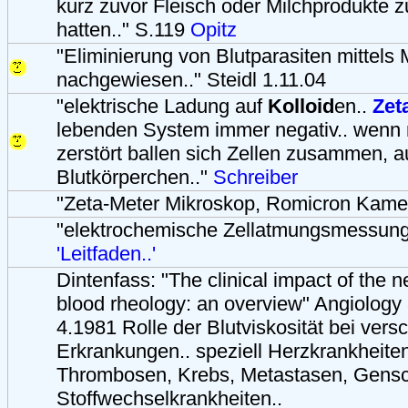
kurz zuvor Fleisch oder Milchprodukte
hatten.." S.119
Opitz
"Eliminierung von Blutparasiten mittels
nachgewiesen.." Steidl 1.11.04
"elektrische Ladung auf
Kolloid
en..
Zet
lebenden System immer negativ.. wenn n
zerstört ballen sich Zellen zusammen, 
Blutkörperchen.."
Schreiber
"Zeta-Meter Mikroskop, Romicron Kame
"elektrochemische Zellatmungsmessung
'Leitfaden..'
Dintenfass: "The clinical impact of the 
blood rheology: an overview" Angiology
4.1981 Rolle der Blutviskosität bei ver
Erkrankungen.. speziell Herzkrankheiten
Thrombosen, Krebs, Metastasen, Gensch
Stoffwechselkrankheiten..