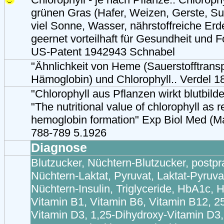
grünen Gras (Hafer, Weizen, Gerste, Su
viel Sonne, Wasser, nährstoffreiche Er
geernet vorteilhaft für Gesundheit und F
US-Patent 1942943 Schnabel
"Ähnlichkeit von Heme (Sauerstofftrans
Hämoglobin) und Chlorophyll.. Verdel 18
"Chlorophyll aus Pflanzen wirkt blutbild
"The nutritional value of chlorophyll as r
hemoglobin formation" Exp Biol Med (
788-789 5.1926
Diagnose
Blutzucker, Nüchtern-Blutzucker, postpr
Nüchtern-Laktat, Pyruvat, Laktat-Pyruva
Nüchtern-Insulin, Triglyceride, HbA1c,
Vitamin B1, Vitamin B6, Vitamin B12, 2
Vitamin D3, 1,25-Dihydroxy-Vitamin D3,