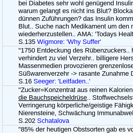
bei Diabetes sehr wohl genügend Insuli
warum gelangt es nicht ins Blut? Block
dünnen Zuführungen? das Insulin kommt
Blut.. Suche nach Medikament um den 
wiederherzustellen.. AMA: 'Todays Healt
S.135
Wigmore: 'Why Suffer'
"1750 Entdeckung des Rübenzuckers.. 
verhindert zu viel Verzehr.. billigere Hers
Massenmedien provozieren grenzenlos
Süßwarenverzehr -> rasante Zunahme D
S.16
Seeger: 'Leitfaden..'
"Zucker=Konzentrat aus reinen Kalorien
die Bauchspeicheldrüse
.. Stoffwechsels
Verringerung körperliche/geistige Fähigk
Nierensteine, Schwächung Immunabwehr
S.202
Schatalova
"85% der heutigen Obstsorten gab es v