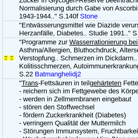
Zucker in Glycogen-Reserve beeinträchti
Normalisierung durch Gabe von Ascorbi
1943-1944.." S.140f
Stone
"Entwässerungsmittel wie Diazide veru
Herzanfälle, Diabetes.. Studie 1991.." 
"Programme zur
Wasserrationierung be
Asthma/Allergien, Bluthochdruck, Alters
Verstopfung.. Schmerzen im Dickdarm..
Kolitisschmerzen, Autoimmunerkrankung
S.22
Batmanghelidj2
"
Trans
-Fettsäuren in teil
gehärteten
Fett
- reichern sich im Fettgewebe des Körp
- werden in Zellmembranen eingebaut
- stören den Stoffwechsel
- fördern Zuckerkrankheit (Diabetes)
- verringern Qualität der Muttermilch
- Störungen Immunsystem, Fruchtbarkei