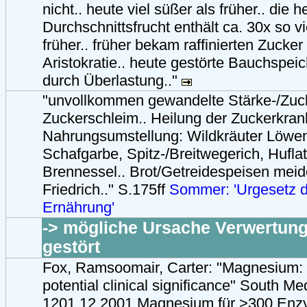
nicht.. heute viel süßer als früher.. die h
Durchschnittsfrucht enthält ca. 30x so vi
früher.. früher bekam raffinierten Zucker
Aristokratie.. heute gestörte Bauchspei
durch Überlastung.."
"unvollkommen gewandelte Stärke-/Zuck
Zuckerschleim.. Heilung der Zuckerkran
Nahrungsumstellung: Wildkräuter Löwen
Schafgarbe, Spitz-/Breitwegerich, Huflat
Brennessel.. Brot/Getreidespeisen meid
Friedrich.." S.175ff
Sommer: 'Urgesetz d
Ernährung'
-> mögliche Ursache Verwertung
gestört
Fox, Ramsoomair, Carter: "Magnesium: 
potential clinical significance" South M
1201 12.2001 Magnesium für >300 Enz