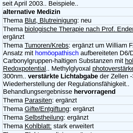
seit April 2003.. Beispiele..
alternative Medizin
Thema
Blut, Blutreinigung
: neu
Thema
biologische Therapie nach Prof. Ender
ergänzt
Thema
Tumoren/Krebs
: ergänzt um William 
Ansatz mit
homöopathisch
aufbereiteten D6/
Carbonylgruppen-haltigen Substanzen mit
ho
Redoxpotential
.. Methylglyoxal
photoverstärk
300nm..
verstärkte Lichtabgabe
der Zellen 
Wiederherstellung der Regulationsfähigkeit..
Behandlungsergebnisse
hervorragend
Thema
Parasiten
: ergänzt
Thema
Gifte/Entgiftung
: ergänzt
Thema
Selbstheilung
: ergänzt
Thema
Kohlblatt:
stark erweitert