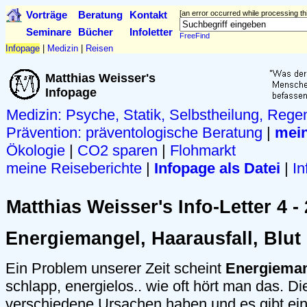
Vorträge
Beratung
Kontakt
[an error occurred while processing thi
Seminare
Bücher
Infoletter
FreeFind
Infopage
|
Medizin
|
Reisen
Matthias Weisser's
Infopage
Medizin: Psyche, Statik, Selbstheilung, Rege
Prävention:
präventologische Beratung
|
mein
Ökologie
|
CO2 sparen
|
Flohmarkt
meine Reiseberichte
|
Infopage als Datei
|
In
Matthias Weisser's Info-Letter 4 - 
Energiemangel, Haarausfall, Blut
Ein Problem unserer Zeit scheint
Energiema
schlapp, energielos.. wie oft hört man das. 
verschiedene Ursachen haben und es gibt e