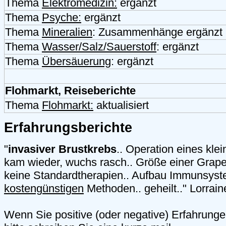
Thema
Elektromedizin:
ergänzt
Thema
Psyche:
ergänzt
Thema
Mineralien
: Zusammenhänge ergänzt
Thema
Wasser/Salz/Sauerstoff
: ergänzt
Thema
Übersäuerung
: ergänzt
Flohmarkt, Reiseberichte
Thema
Flohmarkt:
aktualisiert
Erfahrungsberichte
"
invasiver Brustkrebs
.. Operation eines kle
kam wieder, wuchs rasch.. Größe einer Grapef
keine Standardtherapien.. Aufbau Immunsys
kostengünstigen
Methoden.. geheilt.." Lorrain
Wenn Sie positive (oder negative) Erfahrung