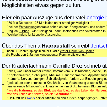
Möglichkeiten etwas gegen zu tun.
Hier ein paar Auszüge aus der Datei
energie.
+
"80 Mio Deutsche.. 25 Mio leiden unter ständiger Müdigkeit.."
+
"bei der
Entsäuerung
stherapie hebt sich das Energieniveau und andere T
"täglich
Fußbad
.. wirkt reinigend.. baut Überschuss von Abfallstoffen in
+
Wohlbefinden, funktioneller Ausgleich.."
Über das Thema
Haarausfall
schreibt
Jentsc
"nach 30 Jahren spiegelblanker Glatze
erster Flaum von Haaren
,
+
die Frucht von 2 Jahren konsequenter Remineralisierung.."
Der Kräuterfachmann Camille Droz schrieb ü
+
"alles, was unser Körper enthält, kommt vom Blut: Knochen, Zähne, Haa
"Kopfschmerzen, Schnupfen, Rheuma, Bauchschmerzen, Appetitmangel
+
Krämpfe, Nervenstörungen, Schlaflosigkeit.. fordern zur Blutreinigung au
"jede akute oder chronische Krankheit.. von Veränderung unseres Blutes 
+
ansteckende Mikroben/Krankheitskeimen im Blut.. hemmen Blutumlauf, 
"
wie die
Nahrung
, so das
Blut
; wie das Blut, so das Leben der
Nerven
;
+
wie das Leben der Nerven, so die
Gesundheit
.."
+
"Heilkraft des
Kohls
seiner Affinität zu den für den Körper giftigen Säft