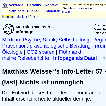
Vorträge
Beratung
Kontakt
[an error occurred while processing thi
Seminare
Bücher
Infoletter
FreeFind
Infopage
|
Medizin
|
Reisen
Matthias Weisser's
Infopage
Medizin: Psyche, Statik, Selbstheilung, Rege
Prävention:
präventologische Beratung
|
mein
Ökologie
|
CO2 sparen
|
Flohmarkt
meine Reiseberichte
|
Infopage als Datei
|
In
Matthias Weisser's Info-Letter 57 
(fast) Nichts ist unmöglich
Der Entwurf dieses Infoletters stammt aus d
Inhalt erscheint heute aktueller denn je.