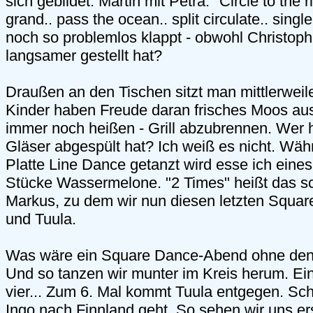
sich gebildet. Martin mit Petra. "Circle to the ri
grand.. pass the ocean.. split circulate.. singl
noch so problemlos klappt - obwohl Christoph 
langsamer gestellt hat?
Draußen an den Tischen sitzt man mittlerweil
Kinder haben Freude daran frisches Moos au
immer noch heißen - Grill abzubrennen. Wer 
Gläser abgespült hat? Ich weiß es nicht. Wäh
Platte Line Dance getanzt wird esse ich eines
Stücke Wassermelone. "2 Times" heißt das s
Markus, zu dem wir nun diesen letzten Square
und Tuula.
Was wäre ein Square Dance-Abend ohne den 
Und so tanzen wir munter im Kreis herum. Ein
vier... Zum 6. Mal kommt Tuula entgegen. Sch
Ingo nach Finnland geht. So sehen wir uns e