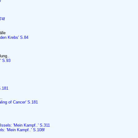
7
74f
älle
 den Krebs' S.84
lung..
' S.93
S.181
..
ling of Cancer' S.181
Issels: 'Mein Kampf..' S.311
els: 'Mein Kampf..' S.108f