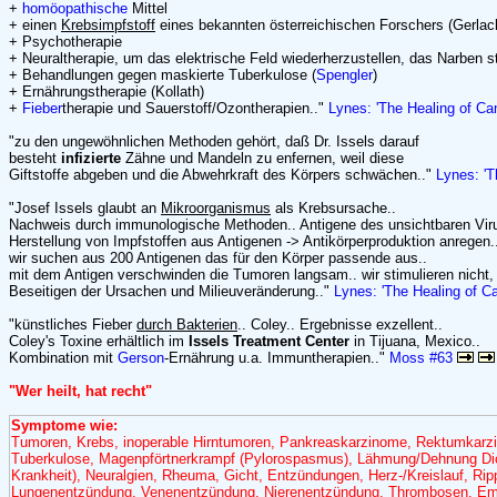
+
homöopathische
Mittel
+ einen
Krebsimpfstoff
eines bekannten österreichischen Forschers (Gerlac
+ Psychotherapie
+ Neuraltherapie, um das elektrische Feld wiederherzustellen, das Narben st
+ Behandlungen gegen maskierte Tuberkulose (
Spengler
)
+ Ernährungstherapie (Kollath)
+
Fieber
therapie und Sauerstoff/Ozontherapien.."
Lynes: 'The Healing of Ca
"zu den ungewöhnlichen Methoden gehört, daß Dr. Issels darauf
besteht
infizierte
Zähne und Mandeln zu enfernen, weil diese
Giftstoffe abgeben und die Abwehrkraft des Körpers schwächen.."
Lynes: 'T
"Josef Issels glaubt an
Mikroorganismus
als Krebsursache..
Nachweis durch immunologische Methoden.. Antigene des unsichtbaren Viru
Herstellung von Impfstoffen aus Antigenen -> Antikörperproduktion anregen.
wir suchen aus 200 Antigenen das für den Körper passende aus..
mit dem Antigen verschwinden die Tumoren langsam.. wir stimulieren nicht, 
Beseitigen der Ursachen und Milieuveränderung.."
Lynes: 'The Healing of C
"künstliches Fieber
durch Bakterien
.. Coley.. Ergebnisse exzellent..
Coley's Toxine erhältlich im
Issels Treatment Center
in Tijuana, Mexico..
Kombination mit
Gerson
-Ernährung u.a. Immuntherapien.."
Moss #63
"Wer heilt, hat recht"
Symptome wie:
Tumoren, Krebs, inoperable Hirntumoren, Pankreaskarzinome, Rektumkar
Tuberkulose, Magenpförtnerkrampf (Pylorospasmus), Lähmung/Dehnung Di
Krankheit), Neuralgien, Rheuma, Gicht, Entzündungen, Herz-/Kreislauf, Rip
Lungenentzündung, Venenentzündung, Nierenentzündung, Thrombosen, Emb