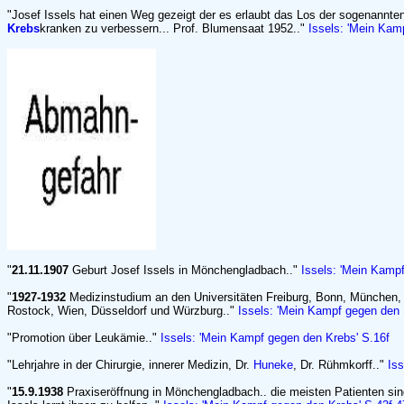
"Josef Issels hat einen Weg gezeigt der es erlaubt das Los der sogenannte
Krebs
kranken zu verbessern... Prof. Blumensaat 1952.."
Issels: 'Mein Kam
"
21.11.1907
Geburt Josef Issels in Mönchengladbach.."
Issels: 'Mein Kamp
"
1927-1932
Medizinstudium an den Universitäten Freiburg, Bonn, München,
Rostock, Wien, Düsseldorf und Würzburg.."
Issels: 'Mein Kampf gegen den 
"Promotion über Leukämie.."
Issels: 'Mein Kampf gegen den Krebs' S.16f
"Lehrjahre in der Chirurgie, innerer Medizin, Dr.
Huneke
, Dr. Rühmkorff.."
Iss
"
15.9.1938
Praxiseröffnung in Mönchengladbach.. die meisten Patienten sin