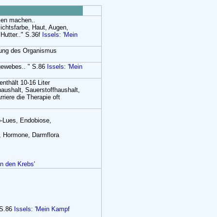
nken machen..
ichtsfarbe, Haut, Augen,
utter.." S.36f
Issels: 'Mein
örung des Organismus
ewebes.. " S.86
Issels: 'Mein
nthält 10-16 Liter
haushalt, Sauerstoffhaushalt,
iere die Therapie oft
:
b-Lues, Endobiose,
e, Hormone, Darmflora
n den Krebs'
 S.86
Issels: 'Mein Kampf