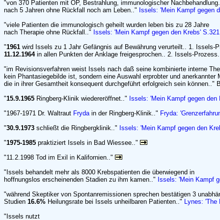
"von 370 Patienten mit OP, Bestrahlung, immunologischer Nachbehandlung.
nach 5 Jahren ohne Rückfall noch am Leben.."
Issels: 'Mein Kampf gegen 
"viele Patienten die immunologisch geheilt wurden leben bis zu 28 Jahre
nach Therapie ohne Rückfall.."
Issels: 'Mein Kampf gegen den Krebs' S.321
"
1961
wird Issels zu 1 Jahr Gefängnis auf Bewährung verurteilt.. 1. Issels-P
11.12.1964
in allen Punkten der Anklage freigesprochen.. 2. Issels-Prozess
"im Revisionsverfahren weist Issels nach daß seine kombinierte interne The
kein Phantasiegebilde ist, sondern eine Auswahl erprobter und anerkannte
die in ihrer Gesamtheit konsequent durchgeführt erfolgreich sein können.." B
"
15.9.1965
Ringberg-Klinik wiedereröffnet.."
Issels: 'Mein Kampf gegen den 
"1967-1971 Dr. Waltraut
Fryda
in der Ringberg-Klinik.."
Fryda: 'Grenzerfahru
"
30.9.1973
schließt die Ringbergklinik.."
Issels: 'Mein Kampf gegen den Kre
"
1975-1985
praktiziert Issels in Bad Wiessee.."
"11.2.1998 Tod im Exil in Kalifornien.."
"Issels behandelt mehr als 8000 Krebspatienten die überwiegend in
hoffnungslos erscheinenden Stadien zu ihm kamen.."
Issels: 'Mein Kampf 
"während Skeptiker von Spontanremissionen sprechen bestätigen 3 unabhä
Studien
16.6%
Heilungsrate bei Issels unheilbaren Patienten.."
Lynes: 'The 
"Issels nutzt