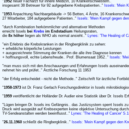
"
1952
neuer Facharzt für innere Medizin, 10 Krankenschwestern..
insgesamt 38 Betreuer für 92 aufgegebene Krebspatienten.."
Issels: 'Mein 
"
1953
Anpachtung Nachbargebäude -> 56 Betten, 4 Ärzte, 16 Krankenschwe
27 Mitarbeiter, 184 aufgegebene Patienten.."
Issels: 'Mein Kampf gegen den
"durch Kombination herkömmlicher und alternativer Methoden
erreicht Issels
bei
Krebs
im Endstadium
Heilungsraten,
die
8x höher
liegen als WHO als normal ansieht.."
Lynes: 'The Healing of C
"ein Erlebnis die Krebskranken in der Ringbergklinik zu sehen:
+ erhebliche körperliche Leistungen
+ ausgezeichnete Stimmung der Kranken die alle ihre Diagnose kennen
+ hoffnungsvoll, echte Lebensfreude.. Prof. Blumensaat 1952.."
Issels: 'Me
"man muss sich mit den Anschauungen und Erfahrungen Issels auseinander
nehmet hin und prüfet.." Ärztliche Forschung 11 1953
"der Erfolg entscheidet - nicht die Methode.." Zeitschrift für ärztliche Fortbi
"
1958-1973
ist Dr. Franz Gerlach Forschungsdirektor in Issels mikrobiologis
"
1959
veröffentlicht der Holländer Dr. Audier eine Statistik über Dr. Issels Erf
"Lügen bringen Dr. Issels ins Gefängnis.. das Justizsystem sperrt Issels zu
Druck wird ausgeübt auf Krebsexperten keine objektive Untersuchung durch
TV-Sendeanstalten werden beeinflusst.."
Lynes: 'The Healing of Cancer' S.1
"
26.11.1960
schließt die Ringbergklinik.."
Issels: 'Mein Kampf gegen den Kr