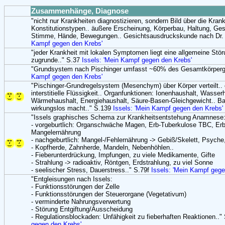
Zusammenhänge, Diagnose
"nicht nur Krankheiten diagnostizieren, sondern Bild über die Kra
Konstitutionstypen.. äußere Erscheinung, Körperbau, Haltung, Ges
Stimme, Hände, Bewegungen.. Gesichtsausdruckskunde nach Dr. H
Kampf gegen den Krebs'
"jeder Krankheit mit lokalen Symptomen liegt eine allgemeine St
zugrunde.." S.37
Issels: 'Mein Kampf gegen den Krebs'
"Grundsystem nach Pischinger umfasst ~60% des Gesamtkörperg
Kampf gegen den Krebs'
"Pischinger-Grundregelsystem (Mesenchym) über Körper verteilt.. e
interstitielle Flüssigkeit.. Organfunktionen: Ionenhaushalt, Wasser
Wärmehaushalt, Energiehaushalt, Säure-Basen-Gleichgewicht.. Barr
wirkungslos macht.." S.139
Issels: 'Mein Kampf gegen den Krebs'
"Issels graphisches Schema zur Krankheitsentstehung Anamnese
- vorgeburtlich: Organschwäche Magen, Erb-Tuberkulose TBC, Er
Mangelernährung
- nachgeburtlich: Mangel-/Fehlernährung -> Gebiß/Skelett, Psych
- Kopfherde, Zahnherde, Mandeln, Nebenhöhlen..
- Fieberunterdrückung, Impfungen, zu viele Medikamente, Gifte
- Strahlung -> radioaktiv, Röntgen, Erdstrahlung, zu viel Sonne
- seelischer Stress, Dauerstress.." S.79f
Issels: 'Mein Kampf gege
"Entgleisungen nach Issels:
- Funktionsstörungen der Zelle
- Funktionsstörungen der Steuerorgane (Vegetativum)
- verminderte Nahrungsverwertung
- Störung Entgiftung/Ausscheidung
- Regulationsblockaden: Unfähigkeit zu fieberhaften Reaktionen.."
gegen den Krebs'