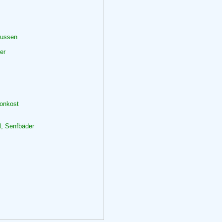
lussen
er
honkost
l, Senfbäder