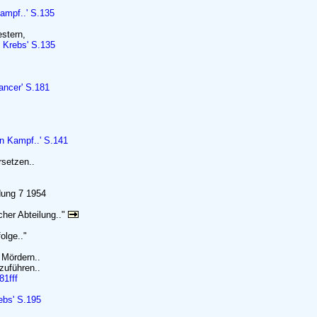
Kampf..' S.135
stern,
 Krebs' S.135
ancer' S.181
in Kampf..' S.141
setzen..
ldung 7 1954
cher Abteilung.."
olge.."
 Mördern..
zuführen..
81fff
ebs' S.195