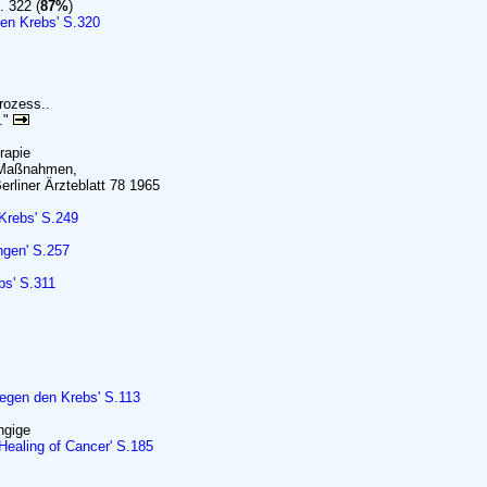
. 322 (
87%
)
den Krebs' S.320
rozess..
.."
rapie
r Maßnahmen,
erliner Ärzteblatt 78 1965
Krebs' S.249
ngen' S.257
bs' S.311
gegen den Krebs' S.113
ngige
Healing of Cancer' S.185