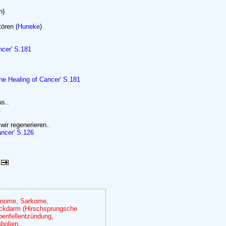
h)
ören (
Huneke
)
ncer' S.181
he Healing of Cancer' S.181
s..
.
wir regenerieren..
ancer' S.126
zinome, Sarkome,
ckdarm (Hirschsprungsche
penfellentzündung,
olien..