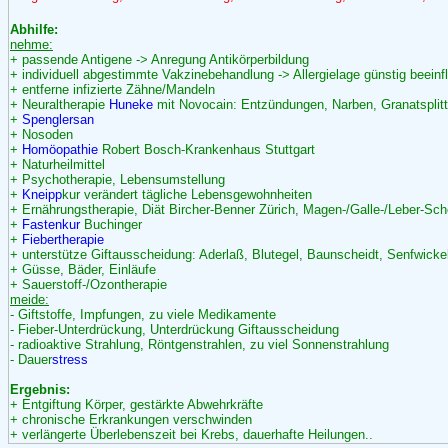
Abhilfe:
nehme:
+ passende Antigene -> Anregung Antikörperbildung
+ individuell abgestimmte Vakzinebehandlung -> Allergielage günstig beeinf
+ entferne infizierte Zähne/Mandeln
+ Neuraltherapie
Huneke
mit Novocain: Entzündungen, Narben, Granatsplitt
+
Spenglersan
+ Nosoden
+
Homöopathie
Robert Bosch-Krankenhaus Stuttgart
+ Naturheilmittel
+ Psychotherapie, Lebensumstellung
+
Kneipp
kur verändert tägliche Lebensgewohnheiten
+ Ernährungstherapie, Diät Bircher-Benner Zürich, Magen-/Galle-/Leber-Sc
+
Fastenkur
Buchinger
+
Fiebertherapie
+ unterstütze Giftausscheidung: Aderlaß, Blutegel, Baunscheidt, Senfwicke
+ Güsse, Bäder, Einläufe
+ Sauerstoff-/Ozontherapie
meide:
- Giftstoffe, Impfungen, zu viele Medikamente
- Fieber-Unterdrückung, Unterdrückung Giftausscheidung
- radioaktive Strahlung, Röntgenstrahlen, zu viel Sonnenstrahlung
- Dauer
stress
Ergebnis:
+ Entgiftung Körper, gestärkte Abwehrkräfte
+ chronische Erkrankungen verschwinden
+ verlängerte Überlebenszeit bei Krebs, dauerhafte Heilungen..