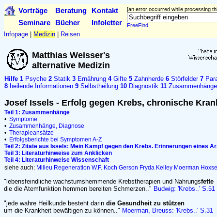
Vorträge
Beratung
Kontakt
[an error occurred while processing thi
Seminare
Bücher
Infoletter
FreeFind
Infopage
|
Medizin
|
Reisen
Matthias Weisser's
alternative Medizin
Hilfe
1
Psyche
2
Statik
3
Ernährung
4
Gifte
5
Zahnherde
6
Störfelder
7
Para
8
heilende Informationen
9
Selbstheilung
10
Diagnostik
11
Zusammenhänge
Josef Issels - Erfolg gegen Krebs, chronische Kran
Teil 1: Zusammenhänge
•
Symptome
•
Zusammenhänge, Diagnose
•
Therapieansätze
•
Erfolgsberichte bei Symptomen A-Z
Teil 2: Zitate aus Issels: Mein Kampf gegen den Krebs. Erinnerungen eines Ar
Teil 3: Literaturhinweise zum Anklicken
Teil 4: Literaturhinweise Wissenschaft
siehe auch:
Milieu
Regeneration
W.F. Koch
Gerson
Fryda
Kelley
Moerman
Hoxs
"lebensfeindliche wachstumshemmende Krebstherapien und Nahrungs
fette
die die Atemfunktion hemmen bereiten Schmerzen.."
Budwig: 'Krebs..' S.51
"jede wahre Heilkunde besteht darin
die Gesundheit zu stützen
um die Krankheit bewältigen zu können.."
Moerman, Breuss: 'Krebs..' S.31