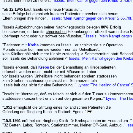
Issels lernt ihnen zu helfen.."
Issels: 'Mein Kampf gegen den Krebs' S.43f,4
"ab
12.1945
baut Issels eine neue Praxis auf..
seine Erfolge bei chronisch kranken Patienten sprechen sich herum..
Eltern bringen ihre Kinder.."
Issels: 'Mein Kampf gegen den Krebs' S.66,70f,
"Issels Aufzeichnungen seiner Nachkriegspraxis belegen
80% Erfolg
bei schweren, oft bereits
chronischen
Erkrankungen.. offiziell waren diese F
überhaupt nicht oder nur schwer beeinflussbar.."
Issels: 'Mein Kampf gegen
"Patienten mit
Krebs
kommen zu Issels.. er schickt sie zur Operation..
Monate später kommen sie wieder - nun als 'Unheilbare'..
kein Kliniker hält sich mehr für sie zuständig -> Schmerzmittel statt Behand
soll Issels die Behandlung ablehnen?"
Issels: 'Mein Kampf gegen den Krebs
"Issels erkennt, daß
Krebs
bei der Behandlung an Krebspatienten
erforscht werden muss, nicht nur mit Mäusen im Labor..
vor Issels wurden 'Unheilbare' nicht behandelt sondern stattdessen
zum Sterben nachhause geschickt mit Schmerzmitteln..
Issels hält das nicht für eine Behandlung.."
Lynes: 'The Healing of Cancer' 
"Issels ist überzeugt, daß es falsch ist sich auf den Tumor zu konzentrieren
stattdessen konzentriert er sich auf den gesamten Körper.."
Lynes: 'The Hea
"
1951
ermöglicht die Stiftung eines holländischen Patienten die
Gründung der Ringberg-Klinik in Rottach-Egern.."
"
15.9.1951
eröffnet die Ringberg-Klinik für Krebspatienten im Endstadium.."
"32 Betten, Labor, Röntgen, Stationszimmer, kleiner OP-Saal, Aufzug.."
Iss