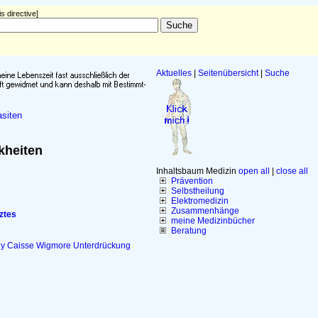
s directive]
Aktuelles
|
Seitenübersicht
|
Suche
siten
kheiten
Inhaltsbaum Medizin
open all
|
close all
Prävention
Selbstheilung
Elektromedizin
Zusammenhänge
ztes
meine Medizinbücher
Beratung
ey
Caisse
Wigmore
Unterdrückung