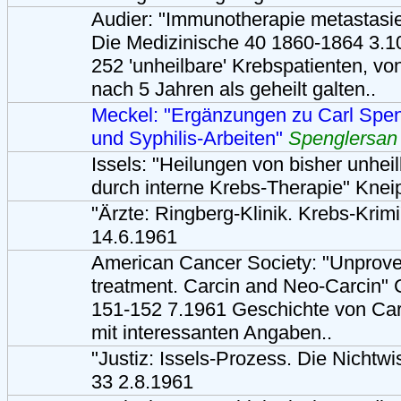
Audier: "Immunotherapie metastasi
Die Medizinische 40 1860-1864 3.10
252 'unheilbare' Krebspatienten, v
nach 5 Jahren als geheilt galten..
Meckel: "Ergänzungen zu Carl Spen
und Syphilis-Arbeiten"
Spenglersan
Issels: "Heilungen von bisher unhe
durch interne Krebs-Therapie" Kneip
"Ärzte: Ringberg-Klinik. Krebs-Krim
14.6.1961
American Cancer Society: "Unprove
treatment. Carcin and Neo-Carcin" 
151-152 7.1961 Geschichte von Car
mit interessanten Angaben..
"Justiz: Issels-Prozess. Die Nichtwi
33 2.8.1961