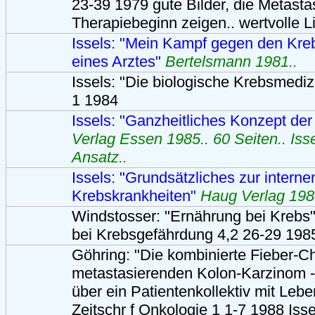
23-39 1979 gute Bilder, die Metas
Therapiebeginn zeigen.. wertvolle L
Issels: "Mein Kampf gegen den Kre
eines Arztes"
Bertelsmann 1981..
Issels: "Die biologische Krebsmedi
1 1984
Issels: "Ganzheitliches Konzept de
Verlag Essen 1985.. 60 Seiten.. Isse
Ansatz..
Issels: "Grundsätzliches zur intern
Krebskrankheiten"
Haug Verlag 198
Windstosser: "Ernährung bei Krebs" 
bei Krebsgefährdung 4,2 26-29 198
Göhring: "Die kombinierte Fieber-
metastasierenden Kolon-Karzinom -
über ein Patientenkollektiv mit Leb
Zeitschr f Onkologie 1 1-7 1988 Isse