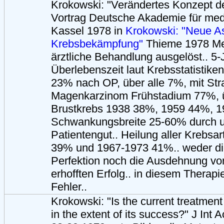
Krokowski: "Verändertes Konzept d
Vortrag Deutsche Akademie für medi
Kassel 1978 in
Krokowski: "Neue A
Krebsbekämpfung"
Thieme 1978 Me
ärztliche Behandlung ausgelöst.. 5-
Überlebenszeit laut Krebsstatistike
23% nach OP, über alle 7%, mit Str
Magenkarzinom Frühstadium 77%, ü
Brustkrebs 1938 38%, 1959 44%, 1
Schwankungsbreite 25-60% durch u
Patientengut.. Heilung aller Krebsa
39% und 1967-1973 41%.. weder di
Perfektion noch die Ausdehnung vo
erhofften Erfolg.. in diesem Therapi
Fehler..
Krokowski: "Is the current treatment 
in the extent of its success?" J Int