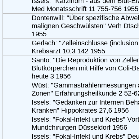
Issels: "Karzinom - aus dem Blut-Ei
Med Monatsschrift 11 755-756 1955
Dontenwill: "Über spezifische Abwe
malignen Geschwülsten" Verh Dtsc
1955
Gerlach: "Zelleinschlüsse (inclusion
Krebsarzt 10,3 142 1955
Santo: "Die Reproduktion von Zelle
Blutkörperchen mit Hilfe von Coli-B
heute 3 1956
Wüst: "Gammastrahlenmessungen a
Zonen" Erfahrungsheilkunde 2 52-6
Issels: "Gedanken zur Internen Be
Kranken" Hippokrates 27,6 1956
Issels: "Fokal-Infekt und Krebs" Vor
Mundchirurgen Düsseldorf 1956
Issels: "Fokal-Infekt und Krebs" De