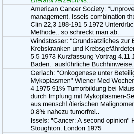
Literaturverzeichnis..
.
American Cancer Society: "Unprove
management. Issels combination th
Clin 22,3 188-191 5.1972 Unterdrüc
Methode.. so schreckt man ab..
Windstosser: "Grundsätzliches zur
Krebskranken und Krebsgefährdet
5,5 1973 Kurzfassung Vortrag 4.11.
Baden.. ausführliche Buchhinweise.
Gerlach: "Onkogenese unter Beteil
Mykoplasmen" Wiener Med Wochens
4.1975 91% Tumorbildung bei Mäus
durch Impfung mit Mykoplasmen-S
aus menschl./tierischen Malignomen
0.8% nahezu tumorfrei..
Issels: "Cancer: A second opinion"
Stoughton, London 1975