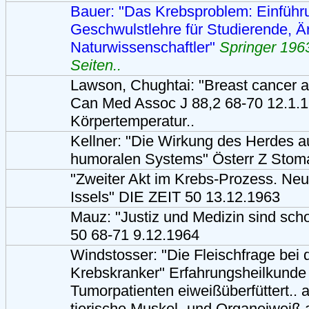
Bauer: "Das Krebsproblem: Einführu
Geschwulstlehre für Studierende, Ä
Naturwissenschaftler"
Springer 1963
Seiten..
Lawson, Chughtai: "Breast cancer 
Can Med Assoc J 88,2 68-70 12.1.1
Körpertemperatur..
Kellner: "Die Wirkung des Herdes auf
humoralen Systems" Österr Z Stoma
"Zweiter Akt im Krebs-Prozess. Neu
Issels" DIE ZEIT 50 13.12.1963
Mauz: "Justiz und Medizin sind scho
50 68-71 9.12.1964
Windstosser: "Die Fleischfrage bei
Krebskranker" Erfahrungsheilkunde 
Tumorpatienten eiweißüberfüttert.. 
tierische Muskel- und Organeiweiß 