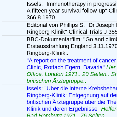
Issels: "Immunotherapy in progressi
A fifteen year survival follow-up" Cli
366 8.1970
Editorial von Phillips S: "Dr Joseph 
Ringberg Klinik" Clinical Trials J 3
BBC-Dokumentarfilm: "Go and clim
Erstausstrahlung England 3.11.1970
Ringberg-Klinik..
"A report on the treatment of cancer
Clinic, Rottach Egern, Bavaria"
Her 
Office, London 1971.. 20 Seiten.. S
britischen Ärztegruppe..
Issels: "Über die interne Krebsbeha
Ringberg-Klinik: Entgegnung auf de
britischen Ärztegruppe über die The
Klinik und deren Ergebnisse"
Helfe
Bad Homburg 1971.. 76 Seiten..