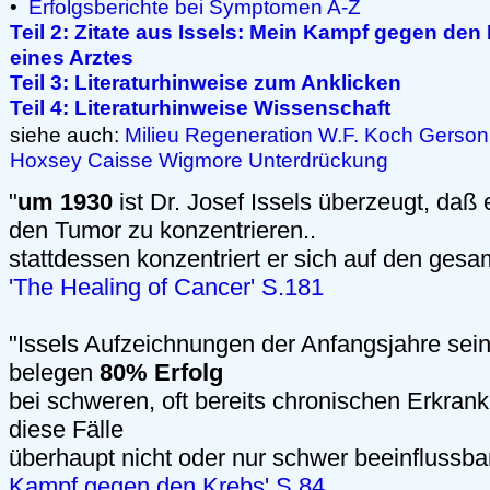
•
Erfolgsberichte bei Symptomen A-Z
Teil 2: Zitate aus Issels: Mein Kampf gegen de
eines Arztes
Teil 3: Literaturhinweise zum Anklicken
Teil 4: Literaturhinweise Wissenschaft
siehe auch:
Milieu
Regeneration
W.F. Koch
Gerson
Hoxsey
Caisse
Wigmore
Unterdrückung
"
um 1930
ist Dr. Josef Issels überzeugt, daß e
den Tumor zu konzentrieren..
stattdessen konzentriert er sich auf den gesa
'The Healing of Cancer' S.181
"Issels Aufzeichnungen der Anfangsjahre sei
belegen
80% Erfolg
bei schweren, oft bereits chronischen Erkranku
diese Fälle
überhaupt nicht oder nur schwer beeinflussba
Kampf gegen den Krebs' S.84