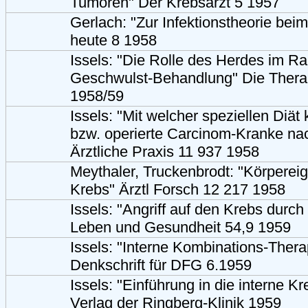
Tumoren" Der Krebsarzt 5 1957
Gerlach: "Zur Infektionstheorie bei
heute 8 1958
Issels: "Die Rolle des Herdes im R
Geschwulst-Behandlung" Die Thera
1958/59
Issels: "Mit welcher speziellen Diät
bzw. operierte Carcinom-Kranke n
Ärztliche Praxis 11 937 1958
Meythaler, Truckenbrodt: "Körpere
Krebs" Ärztl Forsch 12 217 1958
Issels: "Angriff auf den Krebs durch
Leben und Gesundheit 54,9 1959
Issels: "Interne Kombinations-Ther
Denkschrift für DFG 6.1959
Issels: "Einführung in die interne K
Verlag der Ringberg-Klinik 1959