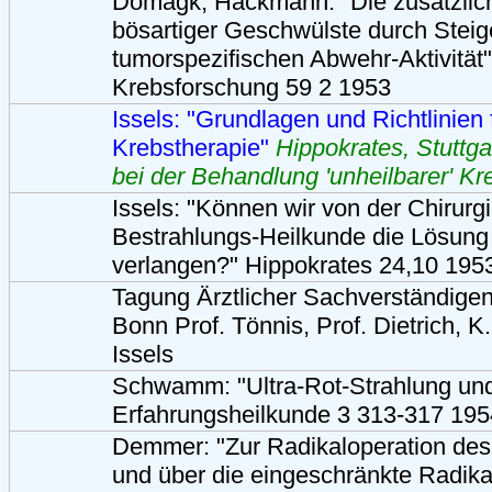
Domagk, Hackmann: "Die zusätzlic
bösartiger Geschwülste durch Steig
tumorspezifischen Abwehr-Aktivität"
Krebsforschung 59 2 1953
Issels: "Grundlagen und Richtlinien 
Krebstherapie"
Hippokrates, Stuttga
bei der Behandlung 'unheilbarer' Kr
Issels: "Können wir von der Chirurg
Bestrahlungs-Heilkunde die Lösun
verlangen?" Hippokrates 24,10 195
Tagung Ärztlicher Sachverständigen
Bonn Prof. Tönnis, Prof. Dietrich, K
Issels
Schwamm: "Ultra-Rot-Strahlung un
Erfahrungsheilkunde 3 313-317 195
Demmer: "Zur Radikaloperation d
und über die eingeschränkte Radika