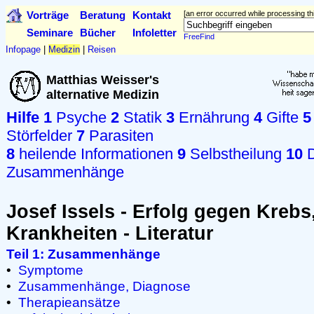
Vorträge
Beratung
Kontakt
[an error occurred while processing thi
Seminare
Bücher
Infoletter
FreeFind
Infopage
|
Medizin
|
Reisen
Matthias Weisser's
alternative Medizin
Hilfe
1
Psyche
2
Statik
3
Ernährung
4
Gifte
5
Störfelder
7
Parasiten
8
heilende Informationen
9
Selbstheilung
10
D
Zusammenhänge
Josef Issels - Erfolg gegen Krebs
Krankheiten - Literatur
Teil 1: Zusammenhänge
•
Symptome
•
Zusammenhänge, Diagnose
•
Therapieansätze