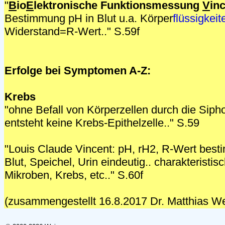
"
B
io
E
lektronische Funktionsmessung
V
in
Bestimmung pH in Blut u.a. Körper
flüssigkeit
Widerstand=R-Wert.." S.59f
Erfolge bei Symptomen A-Z:
Krebs
"ohne Befall von Körperzellen durch die Sip
entsteht keine Krebs-Epithelzelle.." S.59
"Louis Claude Vincent: pH, rH2, R-Wert best
Blut, Speichel, Urin eindeutig.. charakteristis
Mikroben, Krebs, etc.." S.60f
(zusammengestellt 16.8.2017 Dr. Matthias We