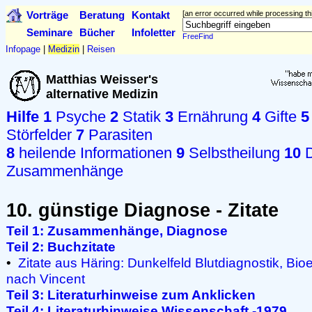
Vorträge
Beratung
Kontakt
[an error occurred while processing thi
Seminare
Bücher
Infoletter
FreeFind
Infopage
|
Medizin
|
Reisen
Matthias Weisser's
alternative Medizin
Hilfe
1
Psyche
2
Statik
3
Ernährung
4
Gifte
5
Störfelder
7
Parasiten
8
heilende Informationen
9
Selbstheilung
10
D
Zusammenhänge
10. günstige Diagnose - Zitate
Teil 1: Zusammenhänge, Diagnose
Teil 2: Buchzitate
•
Zitate aus Häring: Dunkelfeld Blutdiagnostik, Bio
nach Vincent
Teil 3: Literaturhinweise zum Anklicken
Teil 4: Literaturhinweise Wissenschaft -1979