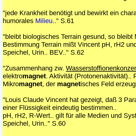
"jede Krankheit benötigt und bewirkt ein chara
humorales
Milieu
.." S.61
"bleibt biologisches Terrain gesund, so bleib
Bestimmung Terrain mißt Vincent pH, rH2 un
Speichel, Urin.. BEV.." S.62
"Zusammenhang zw.
Wasserstoffionenkonzen
elektro
magnet
. Aktivität (Protonenaktivität)..
Mikro
magnet
, der
magnet
isches Feld erzeugt
"Louis Claude Vincent hat gezeigt, daß 3 Par
einer Flüssigkeit eindeutig bestimmen..
pH, rH2, R-Wert.. gilt für alle Medien und Sys
Speichel, Urin.." S.60