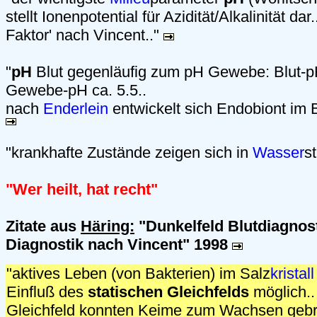
stellt Ionenpotential für Azidität/Alkalinität dar..
Faktor' nach Vincent.."
"
pH
Blut gegenläufig zum pH Gewebe: Blut-pH
Gewebe-pH ca. 5.5..
nach
Enderlein
entwickelt sich Endobiont im B
"krankhafte Zustände zeigen sich in
Wasser
st
"Wer heilt, hat recht"
Zitate aus
Häring:
"Dunkelfeld Blutdiagnost
Diagnostik nach Vincent" 1998
"aktives Leben (von Bakterien) im Salz
kristall
Einfluß des
statischen Gleichfelds
möglich..
Gleichfeld konnten Keime zum Wachsen gebr