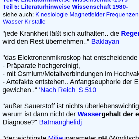
Teil 5: Literaturhinweise Wissenschaft 1980-
siehe auch:
Kinesiologie
Magnetfelder
Frequenzen
Wasser
Kristalle
"jede Krankheit läßt sich aufhalten.. die
Regen
wird den Rest übernehmen.."
Baklayan
"das Elektronenmikroskop hat entscheidende 
- Präparate hochgereinigt,
- mit Osmium/Metallverbindungen im Hochv
- Artefakte entstehen.. Anfangseuphorie der 
gewichen.."
'Nach Reich' S.510
"außer Sauerstoff ist nichts überlebenswichtig
warum ist dann nicht der
Wasser
gehalt der 
Diagnose?"
Batmanghelidj
"der wichtigste
Milieu
parameter
pH
(Worlitsch