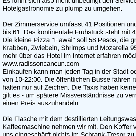
Es lohnt sich also nicht unbedingt den Servic
Hotelgastronomie zu plump zu umgehen.
Der Zimmerservice umfasst 41 Positionen und
bis 61. Das kontinentale Frühstück steht mit 4
Die kleine Pizza "Hawai" soll 58 Pesos, die 
Krabben, Zwiebeln, Shrimps und Mozarella 9
mehr über das Hotel im Internet erfahren möc
www.radissoncancun.com
Einkaufen kann man jeden Tag in der Stadt od
von 10-22:00. Die öffentlichen Busse fahren 
halten nur auf Zeichen. Die Taxis haben kein
gilt es - um spätere Missverständnisse zu ver
einen Preis auszuhandeln.
Die Flasche mit dem destillierten Leitungswa
Kaffeemaschine nehmen wir mit. Den Koffer v
uns eingeschärft nichts im Schrank-Tresor zu