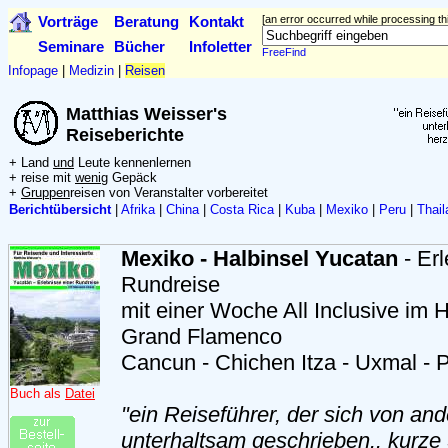
Vorträge
Beratung
Kontakt
[an error occurred while processing thi
Seminare
Bücher
Infoletter
FreeFind
Infopage
|
Medizin
|
Reisen
Matthias Weisser's
Reiseberichte
+ Land
und
Leute kennenlernen
+ reise mit
wenig
Gepäck
+
Gruppen
reisen von Veranstalter vorbereitet
Berichtübersicht
|
Afrika
|
China
|
Costa Rica
|
Kuba
|
Mexiko
|
Peru
|
Thail
Mexiko - Halbinsel Yucatan
- Erl
Rundreise
mit einer Woche All Inclusive im 
Grand Flamenco
Cancun - Chichen Itza - Uxmal - 
Buch als
Datei
"ein Reiseführer, der sich von and
unterhaltsam geschrieben.. kurze 