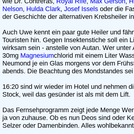
wie Dr. Contreras,
Royal Rife
,
Max Gerson
,
H
Nelson
,
Hulda Clark
,
Josef Issels
oder die Fas
der Geschichte der alternativen Krebsheiler i
Auch Uwe kennt ein paar gute Heiler und fä
Touristen hin. Gegen Insektenstiche soll ein 
wirksam sein - anstelle von Autan. Wer unter A
30mg
Magnesium
chlorid mit einem Liter Wa
Neumond je ein Glas morgens vor dem Frühst
abends. Die Beachtung des Mondstandes sei 
16:20 sind wir wieder im Hotel und nehmen di
Stock, weil das gesünder ist als mit dem Lift.
Das Fernsehprogramm zeigt jede Menge Wer
ja von zuhause. Ob es nun Deos sind oder Kel
Selzer oder Damenbinden. Alles wohlbekann