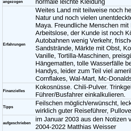
normale leichte Kleidung
angezogen
Weites Land mit teilweise noch he
Natur und noch vielen unentdeckt
Maya. Freundliche Menschen mit E
Arbeitslose, der Kunde ist noch K
Autobahnen wenig Verkehr, frische
Erfahrungen
Sandstrände, Märkte mit Obst, Ko
Vanille, Tortilla-Maschinen, preisg
Hängematten, tolle Wasserfälle be
Handys, leider zum Teil viel ameri
Cornflakes, Wal-Mart, Mc-Donalds
Kokosnüsse. Chili-Pulver. Trinkgel
Finanzielles
Führer/Busfahrer einkalkulieren.
Feilschen möglich/erwünscht, leck
Tipps
wirklich guter Reiseführer, Pullov
im Januar 2003 aus den Notizen
aufgeschrieben
2004-2022 Matthias Weisser