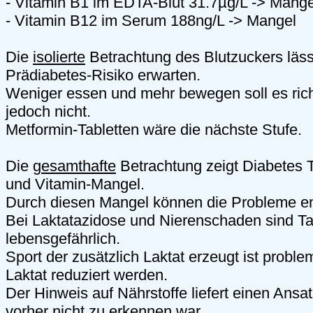
- Vitamin B1 im EDTA-Blut 31.7µg/L -> Mange
- Vitamin B12 im Serum 188ng/L -> Mangel
Die
isolierte
Betrachtung des Blutzuckers lässt
Prädiabetes-Risiko erwarten.
Weniger essen und mehr bewegen soll es rich
jedoch nicht.
Metformin-Tabletten wäre die nächste Stufe.
Die
gesamthafte
Betrachtung zeigt Diabetes T
und Vitamin-Mangel.
Durch diesen Mangel können die Probleme en
Bei Laktatazidose und Nierenschaden sind Ta
lebensgefährlich.
Sport der zusätzlich Laktat erzeugt ist proble
Laktat reduziert werden.
Der Hinweis auf Nährstoffe liefert einen Ansat
vorher nicht zu erkennen war..