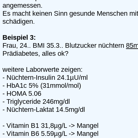
angemessen.
Es macht keinen Sinn gesunde Menschen mi
schädigen.
Beispiel 3:
Frau, 24.. BMI 35.3.. Blutzucker nüchtern
85m
Prädiabetes, alles ok?
weitere Laborwerte zeigen:
- Nüchtern-Insulin 24.1µU/ml
- HbA1c 5% (31mmol/mol)
- HOMA 5.06
- Triglyceride 246mg/dl
- Nüchtern-Laktat 14.5mg/dl
- Vitamin B1 31,8µg/L -> Mangel
- Vitamin B6 5.59µg/L -> Mangel