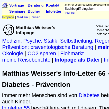
Vorträge
Beratung
Kontakt
[an error occurred while processing thi
Seminare
Bücher
Infoletter
FreeFind
Infopage
|
Medizin
|
Reisen
Matthias Weisser's
Infopage
Medizin: Psyche, Statik, Selbstheilung, Rege
Prävention:
präventologische Beratung
|
mein
Ökologie
|
CO2 sparen
|
Flohmarkt
meine Reiseberichte
|
Infopage als Datei
|
In
Matthias Weisser's Info-Letter 66 
Diabetes - Prävention
Immer mehr Menschen sind von
Diabetes
bet
auch Kinder.
Infoletter 55
beschäftigte sich mit diesem Th