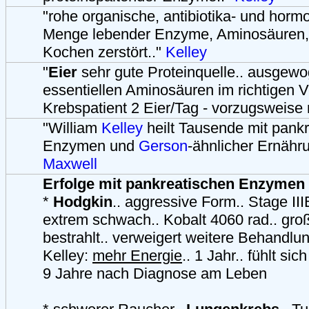
"rohe organische, antibiotika- und horm
Menge lebender Enzyme, Aminosäuren, 
Kochen zerstört.."
Kelley
"
Eier
sehr gute Proteinquelle.. ausgewog
essentiellen Aminosäuren im richtigen Ve
Krebspatient 2 Eier/Tag - vorzugsweise 
"William
Kelley
heilt Tausende mit pank
Enzymen und
Gerson
-ähnlicher Ernähr
Maxwell
Erfolge mit pankreatischen Enzymen 
*
Hodgkin
.. aggressive Form.. Stage II
extrem schwach.. Kobalt 4060 rad.. gro
bestrahlt.. verweigert weitere Behandlun
Kelley:
mehr Energie
.. 1 Jahr.. fühlt si
9 Jahre nach Diagnose am Leben