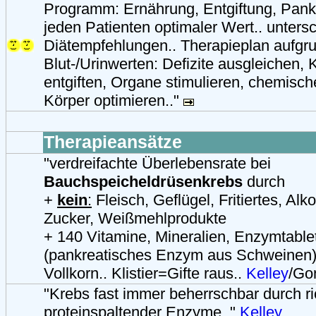
Programm: Ernährung, Entgiftung, Pank
jeden Patienten optimaler Wert.. unters
Diätempfehlungen.. Therapieplan aufgr
Blut-/Urinwerten: Defizite ausgleichen
entgiften, Organe stimulieren, chemisc
Körper optimieren.."
Therapieansätze
"verdreifachte Überlebensrate bei
Bauchspeicheldrüsenkrebs
durch
+
kein
:
Fleisch, Geflügel, Fritiertes, Alkoh
Zucker, Weißmehlprodukte
+ 140 Vitamine, Mineralien, Enzymtable
(pankreatisches Enzym aus Schweinen),
Vollkorn.. Klistier=Gifte raus..
Kelley
/Go
"Krebs fast immer beherrschbar durch r
proteinspaltender Enzyme.."
Kelley