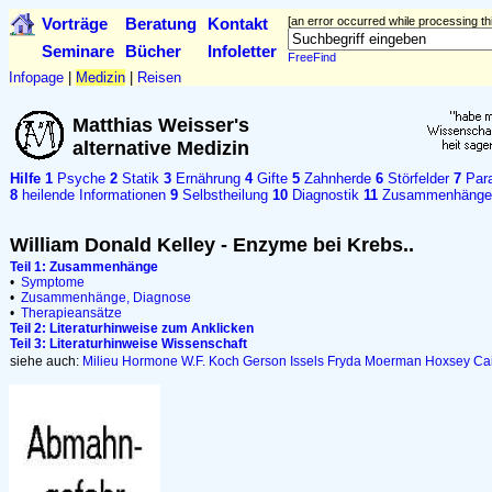
Vorträge
Beratung
Kontakt
[an error occurred while processing thi
Seminare
Bücher
Infoletter
FreeFind
Infopage
|
Medizin
|
Reisen
Matthias Weisser's
alternative Medizin
Hilfe
1
Psyche
2
Statik
3
Ernährung
4
Gifte
5
Zahnherde
6
Störfelder
7
Para
8
heilende Informationen
9
Selbstheilung
10
Diagnostik
11
Zusammenhänge
William Donald Kelley - Enzyme bei Krebs..
Teil 1: Zusammenhänge
•
Symptome
•
Zusammenhänge, Diagnose
•
Therapieansätze
Teil 2: Literaturhinweise zum Anklicken
Teil 3: Literaturhinweise Wissenschaft
siehe auch:
Milieu
Hormone
W.F. Koch
Gerson
Issels
Fryda
Moerman
Hoxsey
Ca