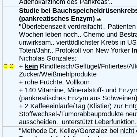
Adenokarzinom des Pankreas'..
Studie bei Bauchspeicheldrüsenkreb
(pankreatisches Enzym)
"Überlebenszeit verdreifacht.. Patienten
Wochen leben noch.. Chemo und Bestra
unwirksam.. vierttödlichster Krebs in U
Toten/Jahr.. Protokoll von New Yorker
I
Nicholas Gonzales:
+
kein
Rindfleisch/Geflügel/Fritiertes/Alk
Zucker/Weißmehlprodukte
+ rohe Früchte, Vollkorn
+ 140 Vitamine, Mineralstoff- und Enzym
(pankreatisches Enzym aus Schweinen
+ 2 Kaffeeeinläufe/Tag (Klistier) zur Entg
Stoffwechsel-/Tumorabbauprodukte neutr
ausscheiden.. unterstützt Leberfunktion.
"Methode Dr. Kelley/Gonzalez bei
nicht