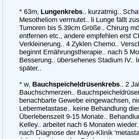
* 63m,
Lungenkrebs
.. kurzatmig.. Scha
Mesotheliom vermutet.. li Lunge fällt z
Tumoren bis 5.39cm Größe.. Chirurg mö
entfernen etc., andere empfehlen erst 
Verkleinerung.. 4 Zyklen Chemo.. Versch
beginnt Ernährungstherapie.. nach 5 Mo
Besserung.. übersehenes Stadium IV.. l
später..
* w,
Bauchspeicheldrüsenkrebs
.. 2 J
Bauchschmerzen.. Bauchspeicheldrüse
benachbarte Gewebe eingewachsen, nich
Lebermetastase.. keine Behandlung dies
Überlebenszeit 9-15 Monate.. Behandlu
Kelley.. arbeitet nach 6 Monaten wieder.
nach Diagnose der Mayo-Klinik 'metast