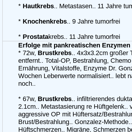
*
Hautkrebs
.. Metastasen.. 11 Jahre tum
*
Knochenkrebs
.. 9 Jahre tumorfrei
*
Prostata
krebs.. 11 Jahre tumorfrei
Erfolge mit pankreatischen Enzymen
* 72w,
Brustkrebs
.. 4x3x3.2cm großer 
entfernt.. Total-OP, Bestrahlung, Chemo 
Ernährung, Vitalstoffe, Enzyme Dr. Gonz
Wochen Leberwerte normalisiert.. lebt 
noch..
* 67w,
Brustkrebs
.. infiltrierendes duk
2.1cm.. Metastasierung re Hüftgelenk.. 
aggressive OP mit Hüftersatz/Bestrahlu
Brust/Bestrahlung.. Gonzalez-Methode..
Hüftschmerzen.. Migräne, Schmerzen b