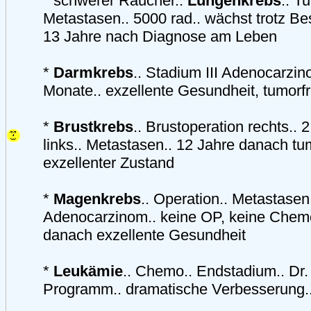
* schwerer Raucher..
Lungenkrebs
.. T
Metastasen.. 5000 rad.. wächst trotz Bes
13 Jahre nach Diagnose am Leben
*
Darmkrebs
.. Stadium III Adenocarzi
Monate.. exzellente Gesundheit, tumorfr
*
Brustkrebs
.. Brustoperation rechts.. 
links.. Metastasen.. 12 Jahre danach tum
exzellenter Zustand
*
Magenkrebs
.. Operation.. Metastasen
Adenocarzinom.. keine OP, keine Chemo
danach exzellente Gesundheit
*
Leukämie
.. Chemo.. Endstadium.. Dr.
Programm.. dramatische Verbesserung.