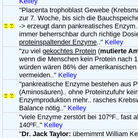
Kelley
"Placenta trophoblast Gewebe (Krebsma
zur 7. Woche, bis sich die Bauchspeiche
-> erzeugt dann pankreatisches Enzym..
immer beherrschbar durch richtige Dosi
proteinspaltender Enzyme
.."
Kelley
"zu viel
gekochtes Protein
(
mutierte A
wenn die Menschen kein Protein nach 
würden wären 86% der amerikanischen 
vermeiden.."
Kelley
"pankreatische Enzyme bestehen aus P
(Aminosäuren).. ohne Proteinzufuhr kei
Enzymproduktion mehr.. rasches Krebs
Balance nötig.."
Kelley
"viele Enzyme zerstört bei 107ºF.. fast al
140ºF.."
Kelley
"
Dr. Jack Taylor:
übernimmt William Kel