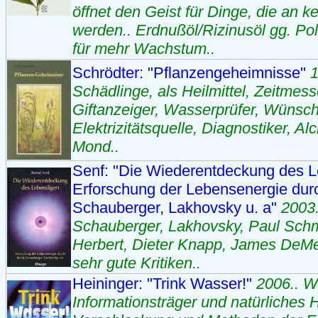
öffnet den Geist für Dinge, die an ke
werden.. Erdnußöl/Rizinusöl gg. Poli
für mehr Wachstum..
Schrödter: "Pflanzengeheimnisse"
1
Schädlinge, als Heilmittel, Zeitmess
Giftanzeiger, Wasserprüfer, Wünsch
Elektrizitätsquelle, Diagnostiker, A
Mond..
Senf: "Die Wiederentdeckung des 
Erforschung der Lebensenergie dur
Schauberger, Lakhovsky u. a"
2003.
Schauberger, Lakhovsky, Paul Schmi
Herbert, Dieter Knapp, James DeMeo
sehr gute Kritiken..
Heininger: "Trink Wasser!"
2006.. W
Informationsträger und natürliches He