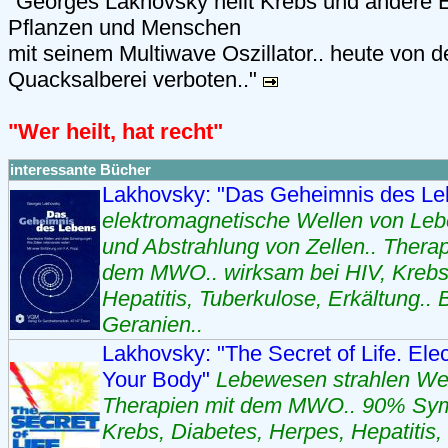
"Georges Lakhovsky heilt Krebs und andere 
Pflanzen und Menschen
mit seinem Multiwave Oszillator.. heute von d
Quacksalberei verboten.."
"Wer heilt, hat recht"
interessante Bücher
Lakhovsky: "Das Geheimnis des L
elektromagnetische Wellen von Lebe
und Abstrahlung von Zellen.. Thera
dem MWO.. wirksam bei HIV, Krebs,
Hepatitis, Tuberkulose, Erkältung.. 
Geranien..
Lakhovsky: "The Secret of Life. Elec
Your Body"
Lebewesen strahlen Well
Therapien mit dem MWO.. 90% Symp
Krebs, Diabetes, Herpes, Hepatitis,