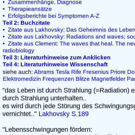
•
Zusammenhänge, Diagnose
•
Therapieansätze
•
Erfolgsberichte bei Symptomen A-Z
Teil 2: Buchzitate
•
Zitate aus Lakhovsky: Das Geheimnis des Lebe
•
Zitate aus Lakhovsky: Radiations and waves; sour
•
Zitate aus Clement: The waves that heal. The ne
radiobiology
Teil 3: Literaturhinweise zum Anklicken
Teil 4: Literaturhinweise Wissenschaft
siehe auch:
Abrams
Tesla
Rife
Fresenius
Priore
Do
Elektromedizin
Frequenzen
Blitze
Magnetfelder
Pa
"das Leben ist durch Strahlung (=Radiation) e
durch Strahlung unterhalten..
es wird durch jede Störung des Schwingungs
vernichtet.."
Lakhovsky S.189
"Lebensschwingungen fördern: