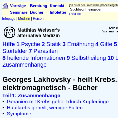
Vorträge
Beratung
Kontakt
[an error occurred while processing thi
Seminare
Bücher
Infoletter
FreeFind
Infopage
|
Medizin
|
Reisen
Matthias Weisser's
alternative Medizin
Hilfe
1
Psyche
2
Statik
3
Ernährung
4
Gifte
5
Störfelder
7
Parasiten
8
heilende Informationen
9
Selbstheilung
10
D
Zusammenhänge
Georges Lakhovsky - heilt Krebs.
elektromagnetisch - Bücher
Teil 1: Zusammenhänge
•
Geranien mit Krebs geheilt durch Kupferringe
•
Hautkrebs geheilt, weniger Falten
•
Symptome