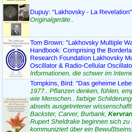
Dupuy: "Lakhovsky - La Revelation
Originalgeräte..
Tom Brown: "Lakhovsky Multiple Wa
Handbook: Comprising the Borderl
Research Foundation Lakhovsky Mu
Oscillator & Radio-Cellular Oscillat
Informationen, die schwer im Interne
Tompkins, Bird: "Das geheime Lebe
1977.. Pflanzen denken, fühlen, em
wie Menschen.. farbige Schilderun
abseits ausgetretener wissenschaftl
Backster, Carver, Burbank,
Kervra
Rupert Sheldrake beginnen sich zu b
kommuniziert über ein Bewußtseinsf