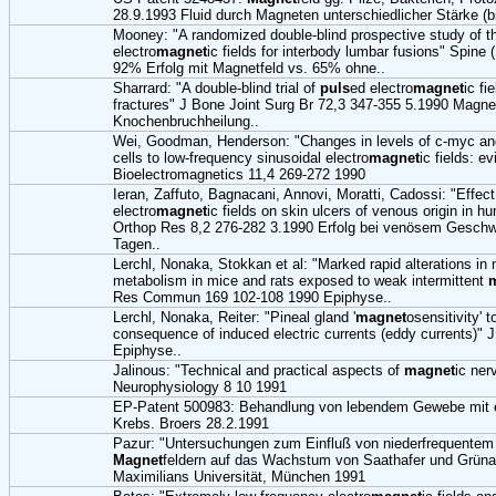
28.9.1993 Fluid durch Magneten unterschiedlicher Stärke (b
Mooney: "A randomized double-blind prospective study of t
electro
magnet
ic fields for interbody lumbar fusions" Spine
92% Erfolg mit Magnetfeld vs. 65% ohne..
Sharrard: "A double-blind trial of
puls
ed electro
magnet
ic fi
fractures" J Bone Joint Surg Br 72,3 347-355 5.1990 Magnetf
Knochenbruchheilung..
Wei, Goodman, Henderson: "Changes in levels of c-myc and
cells to low-frequency sinusoidal electro
magnet
ic fields: e
Bioelectromagnetics 11,4 269-272 1990
Ieran, Zaffuto, Bagnacani, Annovi, Moratti, Cadossi: "Effec
electro
magnet
ic fields on skin ulcers of venous origin in h
Orthop Res 8,2 276-282 3.1990 Erfolg bei venösem Geschwü
Tagen..
Lerchl, Nonaka, Stokkan et al: "Marked rapid alterations in 
metabolism in mice and rats exposed to weak intermittent
Res Commun 169 102-108 1990 Epiphyse..
Lerchl, Nonaka, Reiter: "Pineal gland '
magnet
osensitivity' t
consequence of induced electric currents (eddy currents)" 
Epiphyse..
Jalinous: "Technical and practical aspects of
magnet
ic ner
Neurophysiology 8 10 1991
EP-Patent 500983: Behandlung von lebendem Gewebe mit e
Krebs. Broers 28.2.1991
Pazur: "Untersuchungen zum Einfluß von niederfrequentem
Magnet
feldern auf das Wachstum von Saathafer und Grünal
Maximilians Universität, München 1991