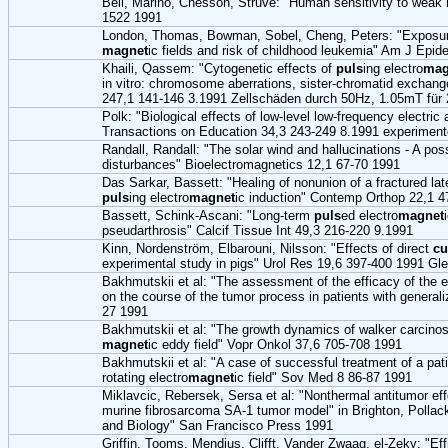
Bell, Marino, Chesson, Struve: "Human sensitivity to weak
1522 1991
London, Thomas, Bowman, Sobel, Cheng, Peters: "Exposure 
magnet
ic fields and risk of childhood leukemia" Am J Epi
Khaili, Qassem: "Cytogenetic effects of
puls
ing electro
mag
in vitro: chromosome aberrations, sister-chromatid exchang
247,1 141-146 3.1991 Zellschäden durch 50Hz, 1.05mT für 
Polk: "Biological effects of low-level low-frequency electric
Transactions on Education 34,3 243-249 8.1991 experimente
Randall, Randall: "The solar wind and hallucinations - A pos
disturbances" Bioelectromagnetics 12,1 67-70 1991
Das Sarkar, Bassett: "Healing of nonunion of a fractured la
puls
ing electro
magnet
ic induction" Contemp Orthop 22,1 4
Bassett, Schink-Ascani: "Long-term
puls
ed electro
magnet
pseudarthrosis" Calcif Tissue Int 49,3 216-220 9.1991
Kinn, Nordenström, Elbarouni, Nilsson: "Effects of direct
cu
experimental study in pigs" Urol Res 19,6 397-400 1991 Gle
Bakhmutskii et al: "The assessment of the efficacy of the ef
on the course of the tumor process in patients with genera
27 1991
Bakhmutskii et al: "The growth dynamics of walker carcino
magnet
ic eddy field" Vopr Onkol 37,6 705-708 1991
Bakhmutskii et al: "A case of successful treatment of a pat
rotating electro
magnet
ic field" Sov Med 8 86-87 1991
Miklavcic, Rebersek, Sersa et al: "Nonthermal antitumor effec
murine fibrosarcoma SA-1 tumor model" in Brighton, Pollac
and Biology" San Francisco Press 1991
Griffin, Tooms, Mendius, Clifft, Vander Zwaag, el-Zeky: "Ef