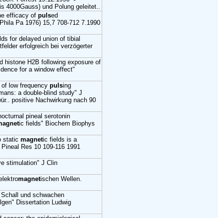
is 4000Gauss) und Polung geleitet..
he efficacy of
puls
ed
 (Phila Pa 1976) 15,7 708-712 7.1990
elds for delayed union of tibial
elder erfolgreich bei verzögerter
 histone H2B following exposure of
vidence for a window effect"
t of low frequency
puls
ing
umans: a double-blind study" J
r.. positive Nachwirkung nach 90
nocturnal pineal serotonin
magnet
ic fields" Biochem Biophys
o static
magnet
ic fields is a
J Pineal Res 10 109-116 1991
ve stimulation" J Clin
lektro
magnet
ischen Wellen.
 Schall und schwachen
gen" Dissertation Ludwig