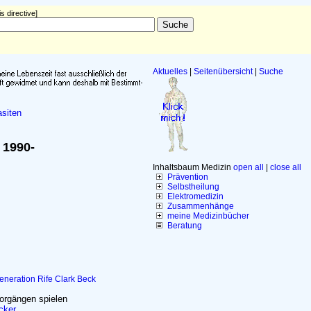
s directive]
Aktuelles
|
Seitenübersicht
|
Suche
siten
 1990-
Inhaltsbaum Medizin
open all
|
close all
Prävention
Selbstheilung
Elektromedizin
Zusammenhänge
meine Medizinbücher
Beratung
eneration
Rife
Clark
Beck
orgängen spielen
cker