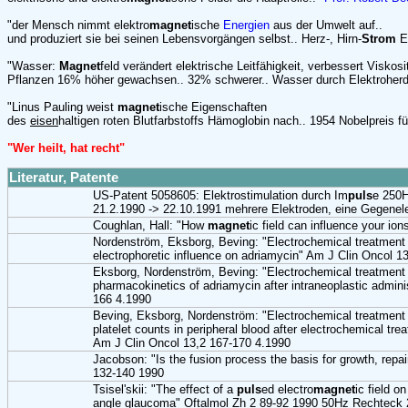
"der Mensch nimmt elektro
magnet
ische
Energien
aus der Umwelt auf..
und produziert sie bei seinen Lebensvorgängen selbst.. Herz-, Hirn-
Strom
E
"Wasser:
Magnet
feld verändert elektrische Leitfähigkeit, verbessert Viskosit
Pflanzen 16% höher gewachsen.. 32% schwerer.. Wasser durch Elektroherd n
"Linus Pauling weist
magnet
ische Eigenschaften
des
eisen
haltigen roten Blutfarbstoffs Hämoglobin nach.. 1954 Nobelpreis f
"Wer heilt, hat recht"
Literatur, Patente
US-Patent 5058605: Elektrostimulation durch Im
puls
e 250
21.2.1990 -> 22.10.1991 mehrere Elektroden, eine Gegenele
Coughlan, Hall: "How
magnet
ic field can influence your io
Nordenström, Eksborg, Beving: "Electrochemical treatment of
electrophoretic influence on adriamycin" Am J Clin Oncol 1
Eksborg, Nordenström, Beving: "Electrochemical treatment 
pharmacokinetics of adriamycin after intraneoplastic admini
166 4.1990
Beving, Eksborg, Nordenström: "Electrochemical treatment 
platelet counts in peripheral blood after electrochemical tr
Am J Clin Oncol 13,2 167-170 4.1990
Jacobson: "Is the fusion process the basis for growth, rep
132-140 1990
Tsisel'skii: "The effect of a
puls
ed electro
magnet
ic field o
angle glaucoma" Oftalmol Zh 2 89-92 1990 50Hz Rechteck 