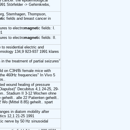
nd cancer: the epidemiological
91 Störfelder -> Gehirnkrebs,
erg, Stemhagen, Thompson,
et
ic fields and breast cancer in
ures to electro
magnet
ic fields: I.
91
ures to electro
magnet
ic fields: II.
 residential electric and
demiology 134,9 923-937 1991 klares
n in the treatment of partial seizures"
ield on C3H/Bi female mice with
he 460Hz frequencies" In Vivo 5
bs..
ted wound healing of pressure
iapulse)" Decubitus 4,1 24-25, 29-
en.. Stadium II 3-12 Wochen ohne
eheilt.. alle 22 Patienten geheilt..
2 Wo (Mittel 8.85) geheilt.. spart
anges in diatom mobility after
etics 12,1 21-25 1991
tic nerve by 50 Hz sinusoidal