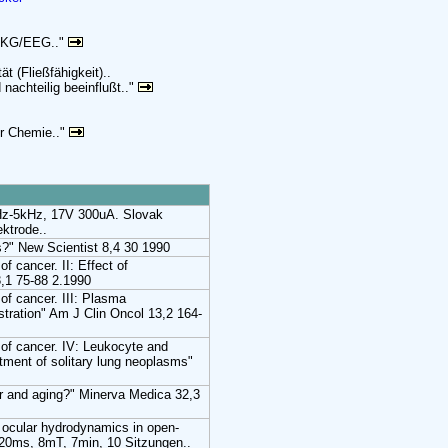
KG/EEG.."
ät (Fließfähigkeit)..
achteilig beeinflußt.."
ür Chemie.."
Hz-5kHz, 17V 300uA. Slovak
ktrode..
ns?" New Scientist 8,4 30 1990
 cancer. II: Effect of
3,1 75-88 2.1990
of cancer. III: Plasma
stration" Am J Clin Oncol 13,2 164-
of cancer. IV: Leukocyte and
eatment of solitary lung neoplasms"
air and aging?" Minerva Medica 32,3
n ocular hydrodynamics in open-
20ms, 8mT, 7min, 10 Sitzungen..