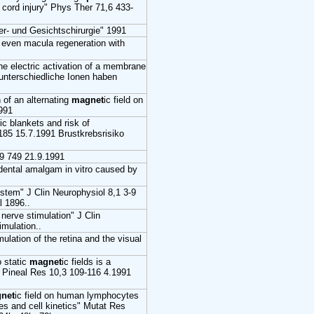
l cord injury" Phys Ther 71,6 433-
er- und Gesichtschirurgie" 1991
 even macula regeneration with
e electric activation of a membrane
unterschiedliche Ionen haben
 of an alternating
magnet
ic field on
1991
c blankets and risk of
85 15.7.1991 Brustkrebsrisiko
69 749 21.9.1991
dental amalgam in vitro caused by
ystem" J Clin Neurophysiol 8,1 3-9
l 1896..
 nerve stimulation" J Clin
mulation..
mulation of the retina and the visual
o static
magnet
ic fields is a
J Pineal Res 10,3 109-116 4.1991
net
ic field on human lymphocytes
es and cell kinetics" Mutat Res