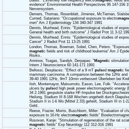
Bates: "Extremely low frequency electro
magnet
ic fields a
evidence" Environmental Health Perspectives 95 147-156 19
Nervensystem..
Demers, Thomas, Rosenblatt, Jimenex, McTiernan, Stalsb
Curned, Satariano: "Occupational exposure to electro
magn
men" Am J Epidemiology 134 340-347 1991
Dennis, Muirhead, Ennis: "Epidemiological studies of expos
General health and birth outcome" J Radiol Prot 11 3-12 19
Dennis, Muirhead, Ennis: "Epidemiological studies of expos
Cancer" J Radiol Prot 11 13-25 1991
London, Thomas, Bowman, Sobel, Chen, Peters: "Exposure to
magnet
ic fields and risk of childhood leukemia" Am J Epi
Risiko..
Anninos, Tsagas, Sandyk, Derpapas: "
Magnet
ic stimulatio
Intern J Neuroscience 60 141-171 1991
Bellossi, Desplaces: "Effect of a 9 mT
puls
ed
magnet
ic f
mammary carcinoma. A comparison between the 12Hz and t
39-40 1991 12Hz, 9mT 10min verbessert Überleben bei Kre
Itoh, Montemayor, Matsumoto, Eason, Lee, Folk: "Accelera
ulcers by
puls
ed high peak power electromagnetic energy (D
34 2.1991 gespulste starke HF-Impulse bei Druckgeschwür
Heilung, Stadium III 8-168 Wochen ungeheilt durch Diapulse g
Stadium II in 1-6 Wo (Mittel 2.33) geheilt, Stadium III in 1-2
Geld..
Reese, Frazier, Morris, Buschbom, Miller: "Evaluation of ch
exposure to 16-Hz electro
magnet
ic fields" Bioelectromagn
Rusovan, Kanje: "Stimulation of regeneration of the rat scia
magnet
ic fields" Exp Neurology 112 312-316 1991