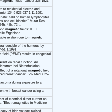
magnet
ic fields" Lancet 338 1521-
to residential electric and
demiol 134,9 923-937 1.11.1991
net
ic field on human lymphocytes
es and cell kinetics" Mutat Res
24h, 48h, 72h..
 and
magnet
ic fields" IEEE
lle Ergebisse..
sible relation due to
magnet
ic
teral condyle of the humerus by
7-51 1.1991
ic field (PEMF) results in congenital
rrent
on renal function. An
ichstrom bei Nierenfunktion..
fect of a rotational
magnet
ic field
lized breast cancer" Sov Med 7 25-
sarcoma during exposure to a
ient with breast cancer using a
t of electrical direct current on
k: "Electromagnetics in Medicine
ficacy of high voltage
puls
ed