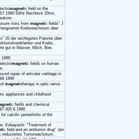
lectro
magnet
ic field on the
157 1990 50Hz Rechteck 20ms,
laukom..
posure risks from
magnet
ic fields" J
erlangsamte Krebswachstum über
s" 20 der wichtigsten Patente über
ektionskrankheiten und Krebs..
eht gut in Wasser, Milch, Bier,
1 1990
electro
magnet
ic fields on human
e..
duced repair of articular cartilage in
266 1990
 of
magnet
otherapy in optic nerve
tric appliances and childhood
agnet
ic fields and chemical
297-305 6.1990
 for calcific periarthritis of the
, Kobayashi: "Treatment of
et
ic field and an antitumor drug" Jpn
% reduziertes Tumorwachstum..