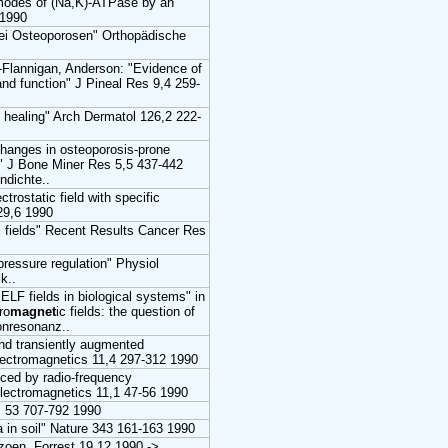
 modes of (Na,K)-ATPase by an
.1990
bei Osteoporosen" Orthopädische
-Flannigan, Anderson: "Evidence of
and function" J Pineal Res 9,4 259-
d healing" Arch Dermatol 126,2 222-
changes in osteoporosis-prone
)" J Bone Miner Res 5,5 437-442
dichte..
ctrostatic field with specific
 29,6 1990
c fields" Recent Results Cancer Res
 pressure regulation" Physiol
k..
 ELF fields in biological systems" in
ro
magnet
ic fields: the question of
onresonanz..
nd transiently augmented
electromagnetics 11,4 297-312 1990
duced by radio-frequency
oelectromagnetics 11,1 47-56 1990
 53 707-792 1990
ia in soil" Nature 343 161-163 1990
ozoen. Forrest 19.12.1990 ->