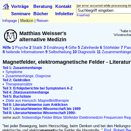
Vorträge
Beratung
Kontakt
[an error occurred while processing thi
Seminare
Bücher
Infoletter
FreeFind
Infopage
|
Medizin
|
Reisen
Matthias Weisser's
alternative Medizin
Hilfe
1
Psyche
2
Statik
3
Ernährung
4
Gifte
5
Zahnherde
6
Störfelder
7
Para
8
heilende Informationen
9
Selbstheilung
10
Diagnostik
11
Zusammenhänge
Magnetfelder, elektromagnetische Felder - Literatur
Teil 1: Zusammenhänge
•
Symptome
•
Zusammenhänge, Diagnose
Teil 2: Geldrollen
•
Therapieansätze
Teil 3: Erfolgsberichte bei Symptomen A-Z
Teil 4: Zitatzusammenhänge
Teil 5: Buchzitate
•
Zitate aus Hanusch: Magnetfeldtherapie
Teil 6: Literaturhinweise zum Anklicken
Teil 7: Literaturhinweise Wissenschaft bis 1989
Teil 8: Literaturhinweise Wissenschaft 1990-
siehe auch:
Notwendige Felder
Blitze
Störfelder
Elektromedizin
Frequenzen
Reg
"bei jeder Bewegung, beim Herzschlag, beim Denken und bei den Heilungsv
elektrische und elektro
magnet
ische Felder die Hauptrolle.."
Prof. Robert Be