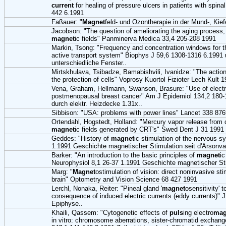
current
for healing of pressure ulcers in patients with spina
442 6.1991
Faßauer: "
Magnet
feld- und Ozontherapie in der Mund-, Kief
Jacobson: "The question of ameliorating the aging process,
magnet
ic fields" Panminerva Medica 33,4 205-208 1991
Markin, Tsong: "Frequency and concentration windows for th
active transport system" Biophys J 59,6 1308-1316 6.1991 
unterschiedliche Fenster..
Mirtskhulava, Tsibadze, Bamabishvili, Ivanidze: "The action
the protection of cells" Voprosy Kuortol Fizioter Lech Kult 
Vena, Graham, Hellmann, Swanson, Brasure: "Use of electri
postmenopausal breast cancer" Am J Epidemiol 134,2 180-1
durch elektr. Heizdecke 1.31x..
Sibbison: "USA: problems with power lines" Lancet 338 87
Ortendahl, Hogstedt, Holland: "Mercury vapor release from 
magnet
ic fields generated by CRT's" Swed Dent J 31 1991
Geddes: "History of
magnet
ic stimulation of the nervous s
1.1991 Geschichte magnetischer Stimulation seit d'Arsonva
Barker: "An introduction to the basic principles of
magnet
ic
Neurophysiol 8,1 26-37 1.1991 Geschichte magnetischer Sti
Marg: "
Magnet
ostimulation of vision: direct noninvasive sti
brain" Optometry and Vision Science 68 427 1991
Lerchl, Nonaka, Reiter: "Pineal gland '
magnet
osensitivity' t
consequence of induced electric currents (eddy currents)" 
Epiphyse..
Khaili, Qassem: "Cytogenetic effects of
puls
ing electro
mag
in vitro: chromosome aberrations, sister-chromatid exchang