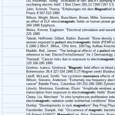
Liu, Astumian, Tsong: "Activation of Na+ and K+ pumping
oscillating electric field" J Biol Chem 265,13 7260-7267 5.5
John, Schmitt, Thoma: "Erfahrungen mit dem
Magnet
feld 
Praxis 8 507-510 1990
Wilson, Wright, Morris, Buschbom, Brown, Miller, Sommers
an effect of ELF electro
magnet
ic fields on human pineal gl
269 1990 Epiphyse..
Weiss, Kirsner, Eaglstein: "Electrical stimulation and woun
225 1990
Tabrah, Hoffmeier, Gilbert, Batkin, Bassett: "Bone density 
women exposed to
puls
ed electro
magnet
ic fields (PEMFs
5.1990 2.85mT, 380us, 72Hz 6ms, 10h/Tag, Aufbau Knochen
Maddin, Bell, James: "The biological effects of a
puls
ed ele
reference to hair. ElectroTrichoGenesis" Int J Dermatology
Theriault: "Cancer risks due to exposure to electro
magnet
i
120 166-180 1990
Gmitrov, Ivanco, Gmitrová: "
Magnet
ic field effect on blood
Bohemoslov 39,4 327-334 1990 0.2T-Magnet senkt Blutdruc
Liboff, McLeod, Smith: "Ion cyclotron
resonance
effects of
Wilson, Stevens, Anderson: "Extremely low frequency elect
cancer" Batelle Press, Columbus OH 251-289 1990 Zyklotr
Litovitz, Montrose, Goodman, Elson: "Amplitude windows a
transcription from exposure to electro
magnet
ic fields" Bio
Cleary, Liu, Merchant: "In vitro lymphocyte proliferation in
electro
magnet
ic radiation under isothermal conditions" Bi
Dunlop: "Developments in rock
magnet
ism" Rep Prog Phys
Fassbinder, Stanjek, Vali: "Occurrence of
magnet
ic bacter
US-Patent 5248437:
Magnet
feld gg. Pilze, Bakterien, Prot