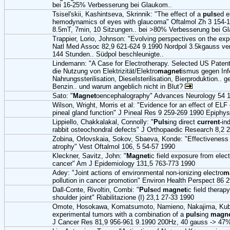
bei 16-25% Verbesserung bei Glaukom..
Tsisel'skii, Kashintseva, Skrinnik: "The effect of a
puls
ed e
hemodynamics of eyes with glaucoma" Oftalmol Zh 3 154-
8.5mT, 7min, 10 Sitzungen.. bei >80% Verbesserung bei G
Trappier, Lorio, Johnson: "Evolving perspectives on the ex
Natl Med Assoc 82,9 621-624 9.1990 Nordpol 3.5kgauss v
144 Stunden.. Südpol beschleunigte..
Lindemann: "A Case for Electrotherapy. Selected US Patent
die Nutzung von Elektrizität/Elektro
magnet
ismus gegen Inf
Nahrungssterilisation, Dieselsterilisation, Bierproduktion.. g
Benzin.. und warum angeblich nicht in Blut?
Sato: "
Magnet
oencephalography" Advances Neurology 54 
Wilson, Wright, Morris et al: "Evidence for an effect of ELF 
pineal gland function" J Pineal Res 9 259-269 1990 Epiphys
Lippiello, Chakkalakal, Connolly: "
Puls
ing direct
current
-in
rabbit osteochondral defects" J Orthopaedic Research 8,2 
Zobina, Orlovskaia, Sokov, Sbaeva, Konde: "Effectiveness
atrophy" Vest Oftalmol 106, 5 54-57 1990
Kleckner, Savitz, John: "
Magnet
ic field exposure from elec
cancer" Am J Epidemiology 131,5 763-773 1990
Adey: "Joint actions of environmental non-ionizing electro
m
pollution in cancer promotion" Environ Health Perspect 86 
Dall-Conte, Rivoltin, Combi: "
Puls
ed
magnet
ic field therapy
shoulder joint" Riabilitazione (I) 23,1 27-33 1990
Omote, Hosokawa, Komatsumoto, Namieno, Nakajima, Kubo
experimental tumors with a combination of a
puls
ing
magn
J Cancer Res 81,9 956-961 9.1990 200Hz, 40 gauss -> 47