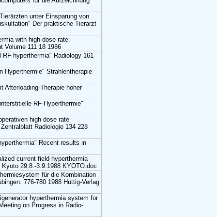
ocomputers für die Aufzeichnung
 Tierärzten unter Einsparung von
kultation" Der praktische Tierarzt
ermia with high-dose-rate
nt Volume 111 18 1986
al RF-hyperthermia" Radiology 161
n Hyperthermie" Strahlentherapie
t Afterloading-Therapie hoher
terstitielle RF-Hyperthermie"
perativen high dose rate
Zentralblatt Radiologie 134 228
hyperthermia" Recent results in
lized current field hyperthermia
. Kyoto 29.8.-3.9.1988 KYOTO.doc
thermiesystem für die Kombination
übingen. 776-780 1988 Hüttig-Verlag
ltigenerator hyperthermia system for
 Meeting on Progress in Radio-