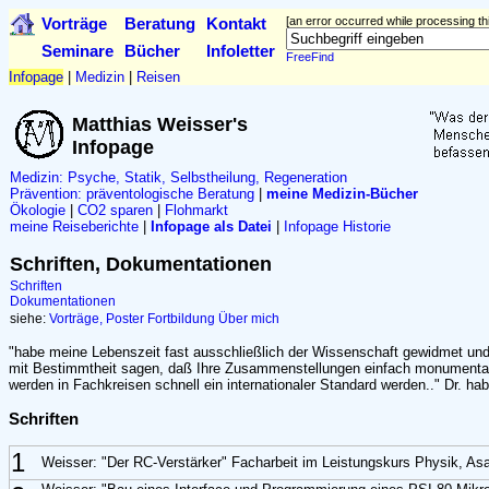
Vorträge
Beratung
Kontakt
[an error occurred while processing thi
Seminare
Bücher
Infoletter
FreeFind
Infopage
|
Medizin
|
Reisen
Matthias Weisser's
Infopage
Medizin: Psyche, Statik, Selbstheilung, Regeneration
Prävention:
präventologische Beratung
|
meine Medizin-Bücher
Ökologie
|
CO2 sparen
|
Flohmarkt
meine Reiseberichte
|
Infopage als Datei
|
Infopage Historie
Schriften, Dokumentationen
Schriften
Dokumentationen
siehe:
Vorträge, Poster
Fortbildung
Über mich
"habe meine Lebenszeit fast ausschließlich der Wissenschaft gewidmet un
mit Bestimmtheit sagen, daß Ihre Zusammenstellungen einfach monumental
werden in Fachkreisen schnell ein internationaler Standard werden.." Dr. habi
Schriften
1
Weisser: "Der RC-Verstärker" Facharbeit im Leistungskurs Physik,