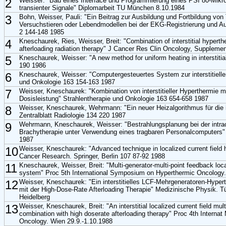
2
Weisser: "Bau eines Interface und Programmierung eines PSI 80-Mikr
transienter Signale" Diplomarbeit TU München 8.10.1984
3
Bohn, Weisser, Pauli: "Ein Beitrag zur Ausbildung und Fortbildung von
Versuchstieren oder Lebendmodellen bei der EKG-Registrierung und Aus
2 144-148 1985
4
Kneschaurek, Ries, Weisser, Breit: "Combination of interstitial hyperth
afterloading radiation therapy" J Cancer Res Clin Oncology, Suppleme
5
Kneschaurek, Weisser: "A new method for uniform heating in interstiti
190 1986
6
Kneschaurek, Weisser: "Computergesteuertes System zur interstitielle
und Onkologie 163 154-163 1987
7
Weisser, Kneschaurek: "Kombination von interstitieller Hyperthermie mi
Dosisleistung" Strahlentherapie und Onkologie 163 654-658 1987
8
Weisser, Kneschaurek, Wehrmann: "Ein neuer Heizalgorithmus für die in
Zentralblatt Radiologie 134 220 1987
9
Wehrmann, Kneschaurek, Weisser: "Bestrahlungsplanung bei der intrao
Brachytherapie unter Verwendung eines tragbaren Personalcomputers" 
1987
10
Weisser, Kneschaurek: "Advanced technique in localized current field 
Cancer Research. Springer, Berlin 107 87-92 1988
11
Kneschaurek, Weisser, Breit: "Multi-generator-multi-point feedback loca
system" Proc 5th International Symposium on Hyperthermic Oncology
12
Weisser, Kneschaurek: "Ein interstitielles LCF-Mehrgeneratoren-Hyper
mit der High-Dose-Rate Afterloading Therapie" Medizinische Physik. T
Heidelberg
13
Weisser, Kneschaurek, Breit: "An interstitial localized current field mu
combination with high doserate afterloading therapy" Proc 4th Internat
Oncology. Wien 29.9.-1.10.1988