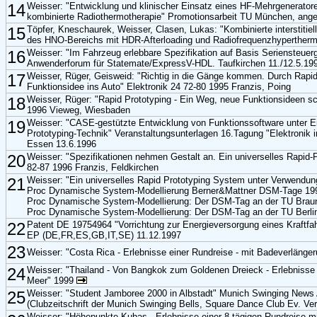
14
Weisser: "Entwicklung und klinischer Einsatz eines HF-Mehrgenerato
kombinierte Radiothermotherapie" Promotionsarbeit TU München, a
15
Töpfer, Kneschaurek, Weisser, Clasen, Lukas: "Kombinierte interstiti
des HNO-Bereichs mit HDR-Afterloading und Radiofrequenzhyperthermi
16
Weisser: "Im Fahrzeug erlebbare Spezifikation auf Basis Seriensteuer
Anwenderforum für Statemate/ExpressV-HDL. Taufkirchen 11./12.5.19
17
Weisser, Rüger, Geisweid: "Richtig in die Gänge kommen. Durch Rapid 
Funktionsidee ins Auto" Elektronik 24 72-80 1995 Franzis, Poing
18
Weisser, Rüger: "Rapid Prototyping - Ein Weg, neue Funktionsideen s
1996 Vieweg, Wiesbaden
19
Weisser: "CASE-gestützte Entwicklung von Funktionssoftware unter Ei
Prototyping-Technik" Veranstaltungsunterlagen 16.Tagung "Elektronik 
Essen 13.6.1996
20
Weisser: "Spezifikationen nehmen Gestalt an. Ein universelles Rapid-
82-87 1996 Franzis, Feldkirchen
21
Weisser: "Ein universelles Rapid Prototyping System unter Verwendu
Proc Dynamische System-Modellierung Berner&Mattner DSM-Tage 19
Proc Dynamische System-Modellierung: Der DSM-Tag an der TU Brau
Proc Dynamische System-Modellierung: Der DSM-Tag an der TU Berli
22
Patent DE 19754964 "Vorrichtung zur Energieversorgung eines Kraftfa
EP (DE,FR,ES,GB,IT,SE) 11.12.1997
23
Weisser: "Costa Rica - Erlebnisse einer Rundreise - mit Badeverlänge
24
Weisser: "Thailand - Von Bangkok zum Goldenen Dreieck - Erlebnisse
Meer" 1999
25
Weisser: "Student Jamboree 2000 in Albstadt" Munich Swinging News
(Clubzeitschrift der Munich Swinging Bells, Square Dance Club Ev. V
Weisser: "Höhepunkte Kubas - Erlebnisse einer 8-tägigen Rundreise mit