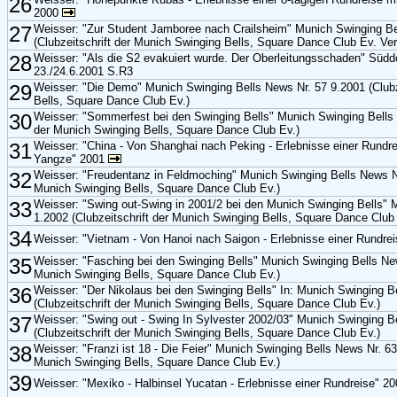
26
2000
27
Weisser: "Zur Student Jamboree nach Crailsheim" Munich Swinging Be
(Clubzeitschrift der Munich Swinging Bells, Square Dance Club Ev. V
28
Weisser: "Als die S2 evakuiert wurde. Der Oberleitungsschaden" Süd
23./24.6.2001 S.R3
29
Weisser: "Die Demo" Munich Swinging Bells News Nr. 57 9.2001 (Clubz
Bells, Square Dance Club Ev.)
30
Weisser: "Sommerfest bei den Swinging Bells" Munich Swinging Bells N
der Munich Swinging Bells, Square Dance Club Ev.)
31
Weisser: "China - Von Shanghai nach Peking - Erlebnisse einer Rundr
Yangze" 2001
32
Weisser: "Freudentanz in Feldmoching" Munich Swinging Bells News Nr.
Munich Swinging Bells, Square Dance Club Ev.)
33
Weisser: "Swing out-Swing in 2001/2 bei den Munich Swinging Bells" 
1.2002 (Clubzeitschrift der Munich Swinging Bells, Square Dance Club
34
Weisser: "Vietnam - Von Hanoi nach Saigon - Erlebnisse einer Rundre
35
Weisser: "Fasching bei den Swinging Bells" Munich Swinging Bells New
Munich Swinging Bells, Square Dance Club Ev.)
36
Weisser: "Der Nikolaus bei den Swinging Bells" In: Munich Swinging B
(Clubzeitschrift der Munich Swinging Bells, Square Dance Club Ev.)
37
Weisser: "Swing out - Swing In Sylvester 2002/03" Munich Swinging B
(Clubzeitschrift der Munich Swinging Bells, Square Dance Club Ev.)
38
Weisser: "Franzi ist 18 - Die Feier" Munich Swinging Bells News Nr. 63
Munich Swinging Bells, Square Dance Club Ev.)
39
Weisser: "Mexiko - Halbinsel Yucatan - Erlebnisse einer Rundreise" 2