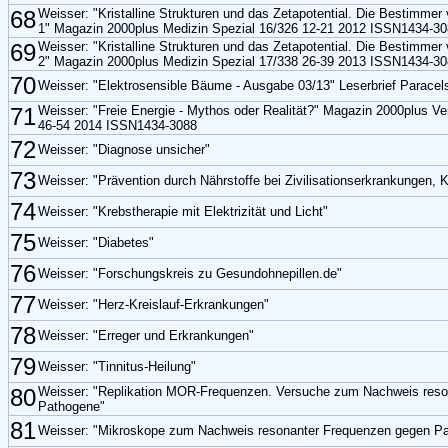
68
Weisser: "Kristalline Strukturen und das Zetapotential. Die Bestimmer 
1" Magazin 2000plus Medizin Spezial 16/326 12-21 2012 ISSN1434-3
69
Weisser: "Kristalline Strukturen und das Zetapotential. Die Bestimmer 
2" Magazin 2000plus Medizin Spezial 17/338 26-39 2013 ISSN1434-3
70
Weisser: "Elektrosensible Bäume - Ausgabe 03/13" Leserbrief Parace
71
Weisser: "Freie Energie - Mythos oder Realität?" Magazin 2000plus 
46-54 2014 ISSN1434-3088
72
Weisser: "Diagnose unsicher"
73
Weisser: "Prävention durch Nährstoffe bei Zivilisationserkrankungen, 
74
Weisser: "Krebstherapie mit Elektrizität und Licht"
75
Weisser: "Diabetes"
76
Weisser: "Forschungskreis zu Gesundohnepillen.de"
77
Weisser: "Herz-Kreislauf-Erkrankungen"
78
Weisser: "Erreger und Erkrankungen"
79
Weisser: "Tinnitus-Heilung"
80
Weisser: "Replikation MOR-Frequenzen. Versuche zum Nachweis reso
Pathogene"
81
Weisser: "Mikroskope zum Nachweis resonanter Frequenzen gegen P