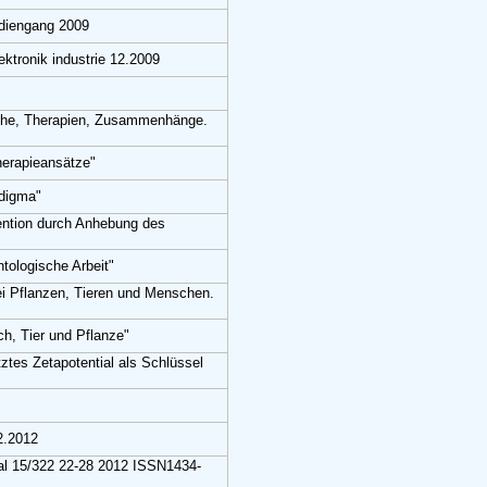
udiengang 2009
ektronik industrie 12.2009
uche, Therapien, Zusammenhänge.
herapieansätze"
adigma"
ention durch Anhebung des
tologische Arbeit"
ei Pflanzen, Tieren und Menschen.
h, Tier und Pflanze"
tztes Zetapotential als Schlüssel
2.2012
ial 15/322 22-28 2012 ISSN1434-