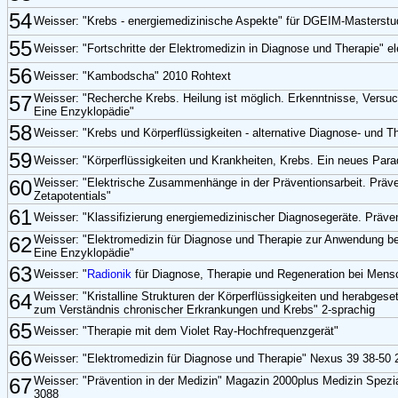
54
Weisser: "Krebs - energiemedizinische Aspekte" für DGEIM-Masterst
55
Weisser: "Fortschritte der Elektromedizin in Diagnose und Therapie" el
56
Weisser: "Kambodscha" 2010 Rohtext
57
Weisser: "Recherche Krebs. Heilung ist möglich. Erkenntnisse, Vers
Eine Enzyklopädie"
58
Weisser: "Krebs und Körperflüssigkeiten - alternative Diagnose- und T
59
Weisser: "Körperflüssigkeiten und Krankheiten, Krebs. Ein neues Par
60
Weisser: "Elektrische Zusammenhänge in der Präventionsarbeit. Präv
Zetapotentials"
61
Weisser: "Klassifizierung energiemedizinischer Diagnosegeräte. Präven
62
Weisser: "Elektromedizin für Diagnose und Therapie zur Anwendung b
Eine Enzyklopädie"
63
Weisser: "
Radionik
für Diagnose, Therapie und Regeneration bei Mensc
64
Weisser: "Kristalline Strukturen der Körperflüssigkeiten und herabgese
zum Verständnis chronischer Erkrankungen und Krebs" 2-sprachig
65
Weisser: "Therapie mit dem Violet Ray-Hochfrequenzgerät"
66
Weisser: "Elektromedizin für Diagnose und Therapie" Nexus 39 38-50 
67
Weisser: "Prävention in der Medizin" Magazin 2000plus Medizin Spez
3088