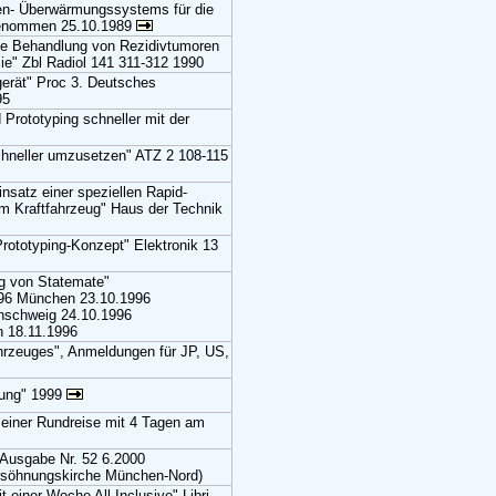
ren- Überwärmungssystems für die
ngenommen 25.10.1989
elle Behandlung von Rezidivtumoren
e" Zbl Radiol 141 311-312 1990
gerät" Proc 3. Deutsches
95
Prototyping schneller mit der
chneller umzusetzen" ATZ 2 108-115
nsatz einer speziellen Rapid-
im Kraftfahrzeug" Haus der Technik
Prototyping-Konzept" Elektronik 13
ng von Statemate"
96 München 23.10.1996
nschweig 24.10.1996
n 18.11.1996
hrzeuges", Anmeldungen für JP, US,
rung" 1999
 einer Rundreise mit 4 Tagen am
 Ausgabe Nr. 52 6.2000
ersöhnungskirche München-Nord)
 einer Woche All Inclusive" Libri