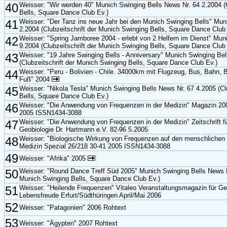
40
Weisser: "Wir werden 40" Munich Swinging Bells News Nr. 64 2.2004 (C
Bells, Square Dance Club Ev.)
41
Weisser: "Der Tanz ins neue Jahr bei den Munich Swinging Bells" Mun
2.2004 (Clubzeitschrift der Munich Swinging Bells, Square Dance Club
42
Weisser: "Spring Jamboree 2004 - erlebt von 2 Helfern im Dienst" Mun
9.2004 (Clubzeitschrift der Munich Swinging Bells, Square Dance Club
43
Weisser: "19 Jahre Swinging Bells - Anniversary" Munich Swinging Bel
(Clubzeitschrift der Munich Swinging Bells, Square Dance Club Ev.)
44
Weisser: "Peru - Bolivien - Chile. 34000km mit Flugzeug, Bus, Bahn,
Fuß" 2004
45
Weisser: "Nikola Tesla" Munich Swinging Bells News Nr. 67 4.2005 (Cl
Bells, Square Dance Club Ev.)
46
Weisser: "Die Anwendung von Frequenzen in der Medizin" Magazin 200
2005 ISSN1434-3088
47
Weisser: "Die Anwendung von Frequenzen in der Medizin" Zeitschrift fü
Geobiologie Dr. Hartmann e.V. 82-96 5.2005
48
Weisser: "Biologische Wirkung von Frequenzen auf den menschliche
Medizin Spezial 26/218 30-41 2005 ISSN1434-3088
49
Weisser: "Afrika" 2005
50
Weisser: "Round Dance Treff Süd 2005" Munich Swinging Bells News Nr
Munich Swinging Bells, Square Dance Club Ev.)
51
Weisser: "Heilende Frequenzen" Vitaleo Veranstaltungsmagazin für G
Lebensfreude Erfurt/Südthüringen April/Mai 2006
52
Weisser: "Patagonien" 2006 Rohtext
53
Weisser: "Ägypten" 2007 Rohtext