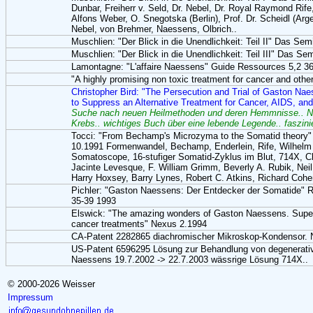
Dunbar, Freiherr v. Seld, Dr. Nebel, Dr. Royal Raymond Rif
Alfons Weber, O. Snegotska (Berlin), Prof. Dr. Scheidl (Arg
Nebel, von Brehmer, Naessens, Olbrich..
Muschlien: "Der Blick in die Unendlichkeit: Teil II" Das Sem
Muschlien: "Der Blick in die Unendlichkeit: Teil III" Das Se
Lamontagne: "L'affaire Naessens" Guide Ressources 5,2 3
"A highly promising non toxic treatment for cancer and othe
Christopher Bird: "The Persecution and Trial of Gaston Nae
to Suppress an Alternative Treatment for Cancer, AIDS, an
Suche nach neuen Heilmethoden und deren Hemmnisse.. Na
Krebs.. wichtiges Buch über eine lebende Legende.. faszinie
Tocci: "From Bechamp's Microzyma to the Somatid theory"
10.1991 Formenwandel, Bechamp, Enderlein, Rife, Wilhel
Somatoscope, 16-stufiger Somatid-Zyklus im Blut, 714X, Chr
Jacinte Levesque, F. William Grimm, Beverly A. Rubik, Neil
Harry Hoxsey, Barry Lynes, Robert C. Atkins, Richard Coh
Pichler: "Gaston Naessens: Der Entdecker der Somatide" 
35-39 1993
Elswick: "The amazing wonders of Gaston Naessens. Supe
cancer treatments" Nexus 2.1994
CA-Patent 2282865 diachromischer Mikroskop-Kondensor. 
US-Patent 6596295 Lösung zur Behandlung von degenerati
Naessens 19.7.2002 -> 22.7.2003 wässrige Lösung 714X..
© 2000-2026 Weisser
Impressum