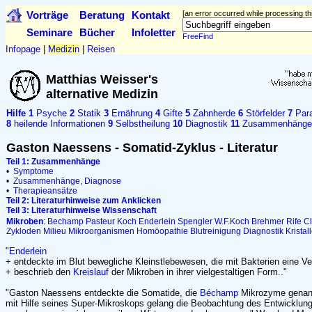
Vorträge
Beratung
Kontakt
[an error occurred while processing thi
Seminare
Bücher
Infoletter
FreeFind
Infopage
|
Medizin
|
Reisen
Matthias Weisser's
alternative Medizin
Hilfe
1
Psyche
2
Statik
3
Ernährung
4
Gifte
5
Zahnherde
6
Störfelder
7
Para
8
heilende Informationen
9
Selbstheilung
10
Diagnostik
11
Zusammenhänge
Gaston Naessens - Somatid-Zyklus - Literatur
Teil 1: Zusammenhänge
•
Symptome
•
Zusammenhänge, Diagnose
•
Therapieansätze
Teil 2: Literaturhinweise zum Anklicken
Teil 3: Literaturhinweise Wissenschaft
Mikroben
:
Bechamp
Pasteur
Koch
Enderlein
Spengler
W.F.Koch
Brehmer
Rife
Cl
Zykloden
Milieu
Mikroorganismen
Homöopathie
Blutreinigung
Diagnostik
Kristal
"
Enderlein
+ entdeckte im Blut bewegliche Kleinstlebewesen, die mit Bakterien eine V
+ beschrieb den
Kreislauf
der Mikroben in ihrer vielgestaltigen Form.."
"Gaston Naessens entdeckte die Somatide, die
Béchamp
Mikrozyme genann
mit Hilfe seines Super-Mikroskops gelang die Beobachtung des Entwicklun