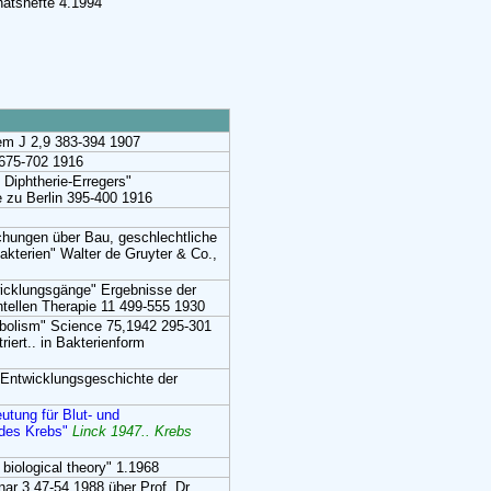
natshefte 4.1994
hem J 2,9 383-394 1907
8 675-702 1916
 Diphtherie-Erregers"
e zu Berlin 395-400 1916
chungen über Bau, geschlechtliche
akterien" Walter de Gruyter & Co.,
icklungsgänge" Ergebnisse der
tellen Therapie 11 499-555 1930
etabolism" Science 75,1942 295-301
riert.. in Bakterienform
" Entwicklungsgeschichte der
utung für Blut- und
 des Krebs"
Linck 1947.. Krebs
biological theory" 1.1968
nar 3 47-54 1988 über Prof. Dr.