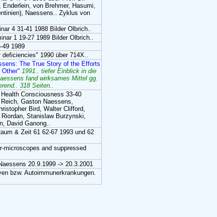
e, Enderlein, von Brehmer, Hasumi,
entinien), Naessens.. Zyklus von
inar 4 31-41 1988 Bilder Olbrich..
minar 1 19-27 1989 Bilder Olbrich..
6-49 1989
r deficiencies" 1990 über 714X..
ssens: The True Story of the Efforts
d Other"
1991.. tiefer Einblick in die
essens fand wirksames Mittel gg.
rend.. 318 Seiten..
 Health Consciousness 33-40
m Reich, Gaston Naessens,
istopher Bird, Walter Clifford,
 Riordan, Stanislaw Burzynski,
en, David Ganong..
Raum & Zeit 61 62-67 1993 und 62
r-microscopes and suppressed
Naessens 20.9.1999 -> 20.3.2001
ven bzw. Autoimmunerkrankungen.