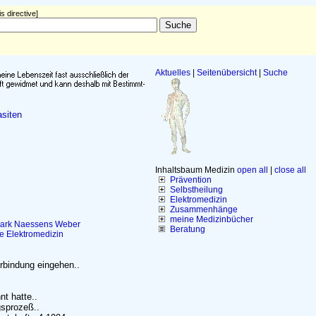
s directive]
Aktuelles
|
Seitenübersicht
|
Suche
siten
Inhaltsbaum Medizin
open all
|
close all
Prävention
Selbstheilung
Elektromedizin
Zusammenhänge
meine Medizinbücher
ark
Naessens
Weber
Beratung
le
Elektromedizin
erbindung eingehen..
t hatte..
gsprozeß..