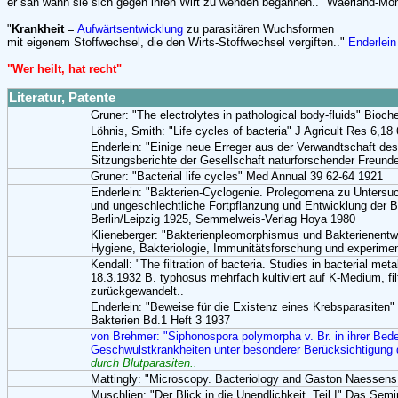
er sah wann sie sich gegen ihren Wirt zu wenden begannen.." Waerland-Mo
"
Krankheit
=
Aufwärtsentwicklung
zu parasitären Wuchsformen
mit eigenem Stoffwechsel, die den Wirts-Stoffwechsel vergiften.."
Enderlein
"Wer heilt, hat recht"
Literatur, Patente
Gruner: "The electrolytes in pathological body-fluids" Bioc
Löhnis, Smith: "Life cycles of bacteria" J Agricult Res 6,1
Enderlein: "Einige neue Erreger aus der Verwandtschaft des
Sitzungsberichte der Gesellschaft naturforschender Freund
Gruner: "Bacterial life cycles" Med Annual 39 62-64 1921
Enderlein: "Bakterien-Cyclogenie. Prolegomena zu Untersu
und ungeschlechtliche Fortpflanzung und Entwicklung der B
Berlin/Leipzig 1925, Semmelweis-Verlag Hoya 1980
Klieneberger: "Bakterienpleomorphismus und Bakterienentw
Hygiene, Bakteriologie, Immunitätsforschung und experimen
Kendall: "The filtration of bacteria. Studies in bacterial m
18.3.1932 B. typhosus mehrfach kultiviert auf K-Medium, filt
zurückgewandelt..
Enderlein: "Beweise für die Existenz eines Krebsparasiten
Bakterien Bd.1 Heft 3 1937
von Brehmer: "Siphonospora polymorpha v. Br. in ihrer Bede
Geschwulstkrankheiten unter besonderer Berücksichtigung
durch Blutparasiten..
Mattingly: "Microscopy. Bacteriology and Gaston Naessens 
Muschlien: "Der Blick in die Unendlichkeit. Teil I" Das Semi