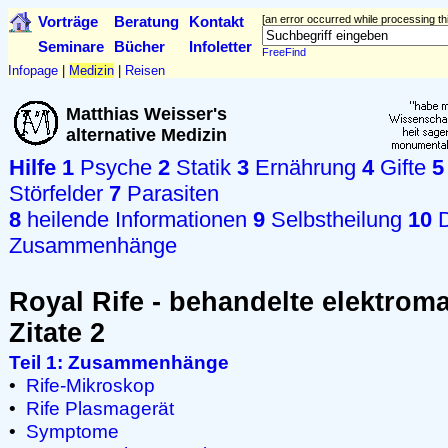
Vorträge
Beratung
Kontakt
[an error occurred while processing thi
Seminare
Bücher
Infoletter
FreeFind
Infopage
|
Medizin
|
Reisen
Matthias Weisser's
alternative Medizin
Hilfe
1
Psyche
2
Statik
3
Ernährung
4
Gifte
5
Störfelder
7
Parasiten
8
heilende Informationen
9
Selbstheilung
10
D
Zusammenhänge
Royal Rife - behandelte elektroma
Zitate 2
Teil 1: Zusammenhänge
•
Rife-Mikroskop
•
Rife Plasmagerät
•
Symptome