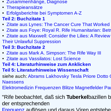
•
Zusammenhänge, Diagnose
•
Therapieansätze
•
Erfolgsberichte bei Symptomen A-Z
Teil 2: Buchzitate 1
•
Zitate aus Lynes: The Cancer Cure That Worked
•
Zitate aus Foye: Royal R. Rife Humanitarian: Be
•
Zitate aus Maxwell: Consider the Lilies: A Review
Their Unlawful Suppression
Teil 3: Buchzitate 2
•
Zitate aus Mark A. Simpson: The Rife Way III
•
Zitate aus Vassilatos: Lost Science
Teil 4: Literaturhinweise zum Anklicken
Teil 5: Literaturhinweise Wissenschaft
siehe auch:
Abrams
Lakhovsky
Tesla
Priore
Dotto
Naessens
Elektromedizin
Frequenzen
Blitze
Magnetfelder
Pa
"Rife beobachtet, daß sich
Tuberkel
bazillen 
der entsprechenden
Frequenz
auflösen und daraus Viren entstehen