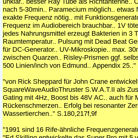
unklar.. besser Ray Tube als Richtantenne..
nach 5-30min.. Paramecium möglich.. etwas 
exakte Frequenz nötig.. mit Funktionsgenerat
Frequenz im Audiobereich brauchbar.. 1V töte
jedes Nahrungsmittel erzeugt Bakterien in 3 
Raumtemperatur.. Pulsung mit Dead Beat Gen
für DC-Generator.. UV-Mikroskopie.. max. 3
zwischen Quarzen.. Risley-Prismen ggf. selb
500 Linien/inch von Edmund.. Appendix 25.."
"von Rick Sheppard für John Crane entwickel
SquareWaveAudioThruster S.W.A.T.II als Zus
Gating mit 4Hz, Boost bis 48V AC.. auch für
Rückenschmerzen.. Erfolg bei resonanter Zer
Wassertierchen.." S.180,217f,9f
"1991 sind 16 Rife-ähnliche Frequenzgenerat
"Ed Skilling entwickelte das Super Pro mit 5 v