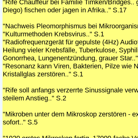
"Rife Chauffeur bei Familie Timken/Bridges.
Diego) fischen oder jagen in Afrika.." S.17
"Nachweis Pleomorphismus bei Mikroorganis
"Kulturmethoden Krebsvirus.." S.1
"Radiofrequenzgerät für gepulste (4Hz) Audio
Heilung vieler Krebsfälle, Tuberkulose, Syphil
Gonorrhea, Lungenentzündung, grauer Star.."
"Resonanz kann Viren, Bakterien, Pilze wie N
Kristallglas zerstören.." S.1
"Rife soll anfangs verzerrte Sinussignale ver
steilem Anstieg.." S.2
"Mikroben unter dem Mikroskop zerstören - 
sofort.." S.5