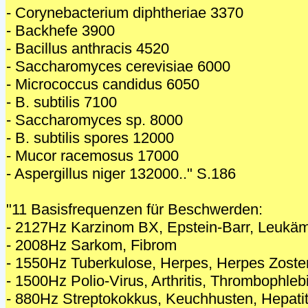
- Corynebacterium diphtheriae 3370
- Backhefe 3900
- Bacillus anthracis 4520
- Saccharomyces cerevisiae 6000
- Micrococcus candidus 6050
- B. subtilis 7100
- Saccharomyces sp. 8000
- B. subtilis spores 12000
- Mucor racemosus 17000
- Aspergillus niger 132000.." S.186
"11 Basisfrequenzen für Beschwerden:
- 2127Hz Karzinom BX, Epstein-Barr, Leukäm
- 2008Hz Sarkom, Fibrom
- 1550Hz Tuberkulose, Herpes, Herpes Zoste
- 1500Hz Polio-Virus, Arthritis, Thrombophlebi
- 880Hz Streptokokkus, Keuchhusten, Hepati