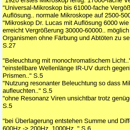
"1920 erstes Mikroskop fertig. 17000-fache V
"Universal-Mikroskop bis 61000-fache Vergö
Auflösung.. normale Mikroskope auf 2500-500
"Mikroskop Dr. Lucas mit Auflösung 6000 wie
erreicht Vergrößerung 30000-60000.. möglich
Organismen ohne Färbung und Abtöten zu seh
S.27
"Beleuchtung mit monochromatischem Licht..
"einstellbare Wellenlänge IR-UV durch gegen
Prismen.." S.5
"Nutzung resonanter Beleuchtung so dass M
aufleuchten.." S.5
"ohne Resonanz Viren unsichtbar trotz genüg
S.5
"bei Überlagerung entstehen Summe und Diff
600Hz -> 200Hz, 1000Hz.." S.6