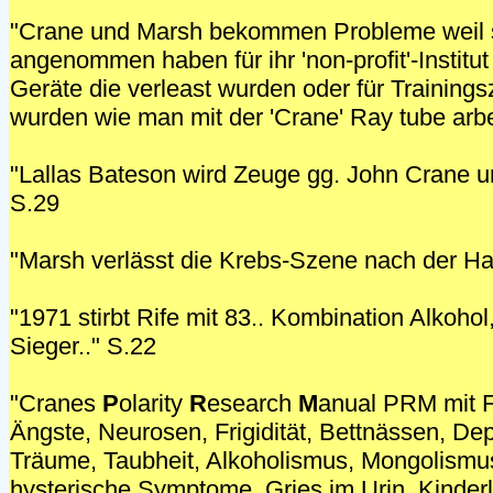
"Crane und Marsh bekommen Probleme weil 
angenommen haben für ihr 'non-profit'-Institut
Geräte die verleast wurden oder für Trainin
wurden wie man mit der 'Crane' Ray tube arbei
"Lallas Bateson wird Zeuge gg. John Crane u
S.29
"Marsh verlässt die Krebs-Szene nach der Haf
"1971 stirbt Rife mit 83.. Kombination Alkohol
Sieger.." S.22
"Cranes
P
olarity
R
esearch
M
anual PRM mit F
Ängste, Neurosen, Frigidität, Bettnässen, De
Träume, Taubheit, Alkoholismus, Mongolismus
hysterische Symptome, Gries im Urin, Kinde