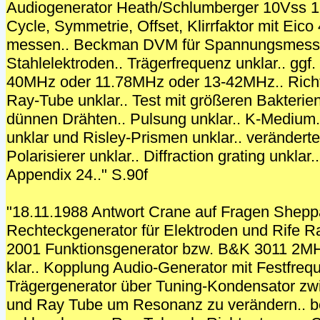
Audiogenerator Heath/Schlumberger 10Vss 1
Cycle, Symmetrie, Offset, Klirrfaktor mit Eico
messen.. Beckman DVM für Spannungsmessu
Stahlelektroden.. Trägerfrequenz unklar.. ggf
40MHz oder 11.78MHz oder 13-42MHz.. Richt
Ray-Tube unklar.. Test mit größeren Bakterien
dünnen Drähten.. Pulsung unklar.. K-Medium
unklar und Risley-Prismen unklar.. veränderte
Polarisierer unklar.. Diffraction grating unkla
Appendix 24.." S.90f
"18.11.1988 Antwort Crane auf Fragen Shepp
Rechteckgenerator für Elektroden und Rife Ra
2001 Funktionsgenerator bzw. B&K 3011 2MHz
klar.. Kopplung Audio-Generator mit Festfre
Trägergenerator über Tuning-Kondensator z
und Ray Tube um Resonanz zu verändern.. b