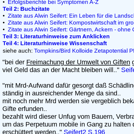
•
Erfolgsberichte bei Symptomen A-Z
Teil 2: Buchzitate
•
Zitate aus Alwin Seifert: Ein Leben für die Landsc
•
Zitate aus Alwin Seifert: Kompostwirtschaft im g
•
Zitate aus Alwin Seifert: Gärtnern, Ackern - ohne G
Teil 3: Literaturhinweise zum Anklicken
Teil 4: Literaturhinweise Wissenschaft
siehe auch:
Tompkins/Bird
Kolloide
Zetapotential
P
"bei der
Freimachung der Umwelt von Giften
g
viel Geld das an der Macht bleiben will.."
Seif
"mit Mrd-Aufwand dafür gesorgt daß Schädli
ständig in ausreichender Menge da sind..
mit noch mehr Mrd werden sie vergeblich bek
Gifte erfunden..
bezahlt wird dieser Unfug vom Bauern, Verbra
um das Perpetuum mobile in Gang zu halten 
erschüttert werden.."
Seifert2 S.196