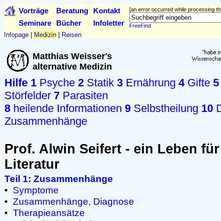
Vorträge
Beratung
Kontakt
[an error occurred while processing thi
Seminare
Bücher
Infoletter
FreeFind
Infopage
|
Medizin
|
Reisen
Matthias Weisser's
alternative Medizin
Hilfe
1
Psyche
2
Statik
3
Ernährung
4
Gifte
5
Störfelder
7
Parasiten
8
heilende Informationen
9
Selbstheilung
10
D
Zusammenhänge
Prof. Alwin Seifert - ein Leben für
Literatur
Teil 1: Zusammenhänge
•
Symptome
•
Zusammenhänge, Diagnose
•
Therapieansätze