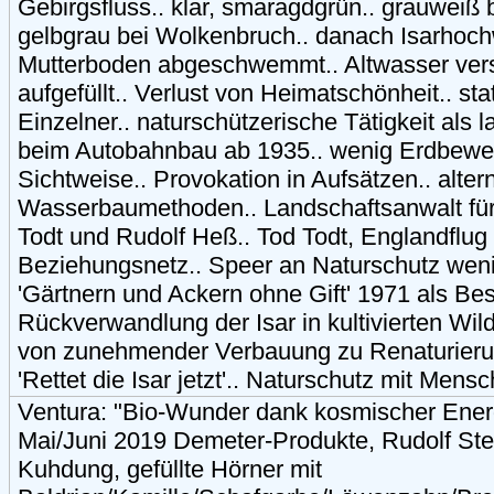
Gebirgsfluss.. klar, smaragdgrün.. grauweiß
gelbgrau bei Wolkenbruch.. danach Isarhoch
Mutterboden abgeschwemmt.. Altwasser ver
aufgefüllt.. Verlust von Heimatschönheit.. s
Einzelner.. naturschützerische Tätigkeit als l
beim Autobahnbau ab 1935.. wenig Erdbeweg
Sichtweise.. Provokation in Aufsätzen.. alter
Wasserbaumethoden.. Landschaftsanwalt für 
Todt und Rudolf Heß.. Tod Todt, Englandflug
Beziehungsnetz.. Speer an Naturschutz wenig
'Gärtnern und Ackern ohne Gift' 1971 als Best
Rückverwandlung der Isar in kultivierten Wi
von zunehmender Verbauung zu Renaturieru
'Rettet die Isar jetzt'.. Naturschutz mit Mensc
Ventura: "Bio-Wunder dank kosmischer Energ
Mai/Juni 2019 Demeter-Produkte, Rudolf Ste
Kuhdung, gefüllte Hörner mit