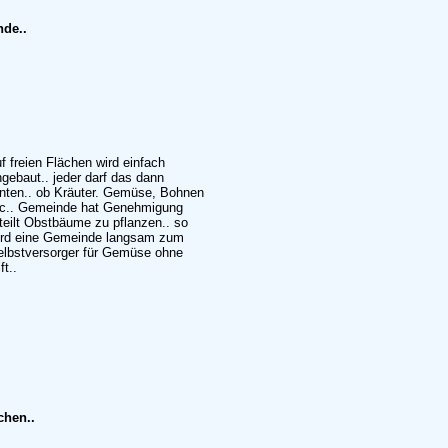
nde..
f freien Flächen wird einfach
gebaut.. jeder darf das dann
rnten.. ob Kräuter. Gemüse, Bohnen
tc.. Gemeinde hat Genehmigung
teilt Obstbäume zu pflanzen.. so
ird eine Gemeinde langsam zum
elbstversorger für Gemüse ohne
ft..
chen..