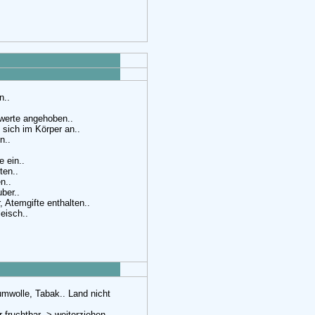
n..
zwerte angehoben..
sich im Körper an..
n..
e ein..
ten..
n..
ber..
 Atemgifte enthalten..
eisch..
umwolle, Tabak.. Land nicht
fruchtbar -> weiterziehen..