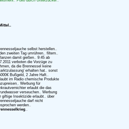
eißmehl.. Polio durch Unterzucker..
ittel..
ennesseljauche selbst herstellen..
den zweiten Tag umrühren.. filtern..
lanzen damit gießen.. 9:45 ab
.7.2011 verboten die Vorzüge zu
ühmen, da die Brennessel keine
arktzulassung' erhalten hat.. sonst
5000€ Bußgeld, 2 Jahre Haft..
rlaubt im Radio chemische Produkte
nzupreisen.. Werbung für
krautvernichter erlaubt die das
rundwasser verseuchen.. Werbung
r giftige Insektizide erlaubt.. über
ennesseljauche darf nicht
esprochen werden..
rennesselkrieg
..