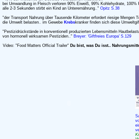
bei Umwandlung in Fleisch verloren 90% Eiweiß, 99% Kohlehydrate, 100% F
alle 2-3 Sekunden stirbt ein Kind an Unterernährung.."
Opitz S.38
"der Transport Nahrung über Tausende Kilometer erfordert riesige Mengen Tr
die Umwelt belasten.. im Gewebe
Krebs
kranker finden sich diese Umweltgif
"Pestizidrückstände in konventionell produzierten Lebensmitteln Hautbelast
von hormonell wirksamen Pestiziden.."
Breyer: 'Giftfreies Europa' S.129
Video: "Food Matters Official Trailer"
Du bist, was Du isst.. Nahrungsmitt
Sa
vo
e
v
Ki