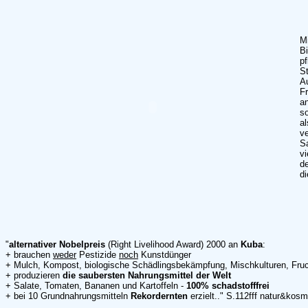
Mi
Bi
pf
St
Au
Fr
an
so
al
v
Sa
vi
de
di
"
alternativer Nobelpreis
(Right Livelihood Award) 2000 an
Kuba
:
+ brauchen
weder
Pestizide
noch
Kunstdünger
+ Mulch, Kompost, biologische Schädlingsbekämpfung, Mischkulturen, Fruc
+ produzieren
die saubersten Nahrungsmittel der Welt
+ Salate, Tomaten, Bananen und Kartoffeln -
100% schadstofffrei
+ bei 10 Grundnahrungsmitteln
Rekordernten
erzielt.." S.112fff natur&kos