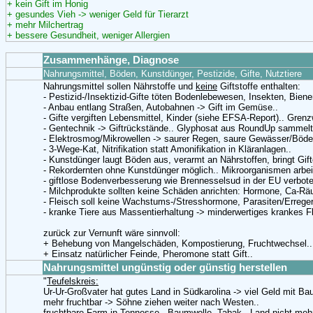
+ kein Gift im Honig
+ gesundes Vieh -> weniger Geld für Tierarzt
+ mehr Milchertrag
+ bessere Gesundheit, weniger Allergien
Zusammenhänge, Diagnose
Nahrungsmittel, Böden, Kunstdünger, Pestizide, Gifte, Nutztiere
Nahrungsmittel sollen Nährstoffe und
keine
Giftstoffe enthalten:
- Pestizid-/Insektizid-Gifte töten Bodenlebewesen, Insekten, Biene
- Anbau entlang Straßen, Autobahnen -> Gift im Gemüse..
- Gifte vergiften Lebensmittel, Kinder (siehe EFSA-Report).. Gren
- Gentechnik -> Giftrückstände.. Glyphosat aus RoundUp sammelt 
- Elektrosmog/Mikrowellen -> saurer Regen, saure Gewässer/Böde
- 3-Wege-Kat, Nitrifikation statt Amonifikation in Kläranlagen..
- Kunstdünger laugt Böden aus, verarmt an Nährstoffen, bringt Gift
- Rekordernten ohne Kunstdünger möglich.. Mikroorganismen arbei
- giftlose Bodenverbesserung wie Brennesselsud in der EU verbote
- Milchprodukte sollten keine Schäden anrichten: Hormone, Ca-Räu
- Fleisch soll keine Wachstums-/Stresshormone, Parasiten/Erreger,
- kranke Tiere aus Massentierhaltung -> minderwertiges krankes Fl
zurück zur Vernunft wäre sinnvoll:
+ Behebung von Mangelschäden, Kompostierung, Fruchtwechsel..
+ Einsatz natürlicher Feinde, Pheromone statt Gift..
Nahrungsmittel ungünstig oder günstig herstellen
"
Teufelskreis:
Ur-Ur-Großvater hat gutes Land in Südkarolina -> viel Geld mit Ba
mehr fruchtbar -> Söhne ziehen weiter nach Westen..
fruchtbare Farm in Tennesse.. Baumwolle, Tabak.. Land nicht mehr 