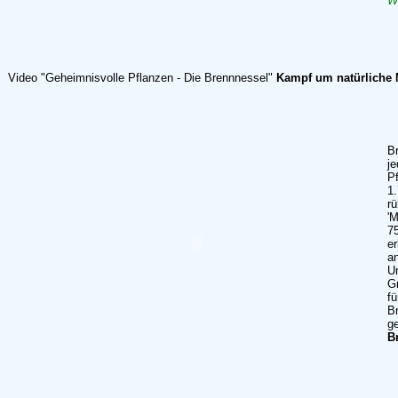
W
Video "Geheimnisvolle Pflanzen - Die Brennnessel"
Kampf um natürliche M
Br
je
Pf
1
r
'M
7
e
a
Un
G
fü
Br
g
B