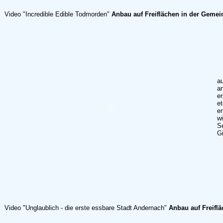
Video "Incredible Edible Todmorden"
Anbau auf Freiflächen in der Gemei
au
an
e
e
er
w
S
Gi
Video "Unglaublich - die erste essbare Stadt Andernach"
Anbau auf Freiflä