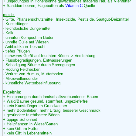
+ ungedüngtes in Höhensonne gewachsenes mageres Heu als Viehfutter
+ Sanddornbeeren, Hagebutten als
Vitamin C
-Quelle
meide:
- Gifte, Pflanzenschutzmittel, Insektizide, Pestizide, Saatgut-Beizmittel
- Kunstdünger
- leichtlösliche Düngemittel
- Kalk
- unreifen Kompost im Boden
- unreife Gülle auf Wiesen
- Antibiotika in Tierzucht
- tiefes Pflügen
- schweres Gerät auf feuchten Böden -> Verdichtung
- Flussbegradigungen, Entwässerungen
- Schädigung Bäume durch Sprengungen
- Rodung Feldhecken
- Verlust von Humus, Mutterboden
- Mikrowellensender
- künstliche Wetterbeeinflussung
Ergebnis:
+ Einsparungen durch landschaftsverbundenes Bauen
+ Wald/Bäume gesund, sturmfest, ungezieferfrei
+ kein Kunstdünger im Grundwasser
+ mehr Bodenleben, mehr Ertrag, besserer Geschmack
+ gesündere fruchtbarere Böden
+ üppige Schönheit
+ Heilpflanzen in Wiese/Garten
+ kein Gift im Futter
+ kein Gift in Lebensmitteln