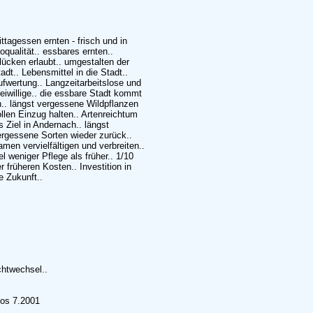
ttagessen ernten - frisch und in
oqualität.. essbares ernten..
lücken erlaubt.. umgestalten der
adt.. Lebensmittel in die Stadt..
fwertung.. Langzeitarbeitslose und
eiwillige.. die essbare Stadt kommt
.. längst vergessene Wildpflanzen
llen Einzug halten.. Artenreichtum
s Ziel in Andernach.. längst
ergessene Sorten wieder zurück..
men vervielfältigen und verbreiten..
el weniger Pflege als früher.. 1/10
r früheren Kosten.. Investition in
e Zukunft..
htwechsel..
mos 7.2001