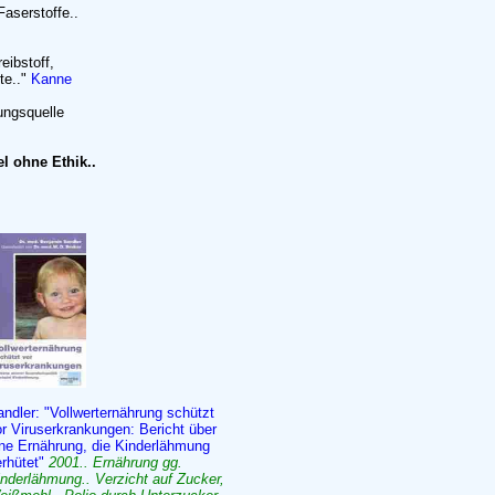
aserstoffe..
eibstoff,
te.."
Kanne
ungsquelle
el ohne Ethik..
ndler: "Vollwerternährung schützt
r Viruserkrankungen: Bericht über
ine Ernährung, die Kinderlähmung
erhütet"
2001.. Ernährung gg.
nderlähmung.. Verzicht auf Zucker,