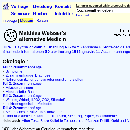
Vorträge
Beratung
Kontakt
[an error occurred while processing thi
Seminare
Bücher
Infoletter
FreeFind
Infopage
|
Medizin
|
Reisen
Matthias Weisser's
alternative Medizin
Hilfe
1
Psyche
2
Statik
3
Ernährung
4
Gifte
5
Zahnherde
6
Störfelder
7
Para
8
heilende Informationen
9
Selbstheilung
10
Diagnostik
11
Zusammenhänge
Ökologie 1
Teil 1: Zusammenhänge
•
Symptome
•
Zusammenhänge, Diagnose
•
Nahrungsmittel ungünstig oder günstig herstellen
Teil 2: Zusammenhänge
•
Mikroorganismen
•
Mineralstoffe, Salze
Teil 3: Zusammenhänge
•
Wasser, Wirbel, H2O2, CO2, Stickstoff
•
elektromagnetische Methoden
Teil 4: Zusammenhänge
•
Schädliches in Nützliches umwandeln
•
Hanf als Quelle für Nahrung, Treibstoff, Kleidung, Papier, Medikamente
siehe auch:
Äther
Tesla
Blitze
Kolloide
Zetapotential
Pflanzen
Politik, Geld und 
"49% der Welternte an Getreide verbrauchen Masttiere..