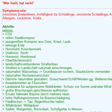
"Wer heilt, hat recht"
Symptome wie:
zerstörtes Bodenleben, Anfälligkeit für Schädlinge, resistente Schädlinge, An
Allergien, Leukämie, Krebs..
Abhilfe:
nehme:
+ CO2
+ reifen Stadtkompost
+ ausgereiften Kompost aus Gras, Kraut, Laub
+ lehmige Erde
+ Hornmehl, Knochenmehl
+ Stallmist, Stroh
+ Hornmist, Hornkiesel
+ Oberflächenmulch
+ landschaftsverbundener Straßenbau
+ Straßen in Landschaft naturnah einschmiegen
+ naturnaher Wasserbau -> Grundwasser sichern, Staubstürme vermeiden
+ naturnaher Hochwasserschutz
+ Dämme naturnäher gestalten: Strauchwerk/Schilf/Weiden gg. Wellenschl
+ Auwaldstreifen an Flussufern
+ Laubwand für aufgerissene Waldränder: Schutz vor Sonne und/oder Wind
+ große Böschungen geschlossen aufforsten
+ Ersatz fallender Bäume durch mehrere neue
+ hohe Haftungssummen für Baumschädigung
+ Feldhecken -> Tau, Regenfeuchte halten
+ Wildkräuter, Wildgräser
+ Salbei, Margeriten, Bocksbart, Schafgarbe in Wiesen