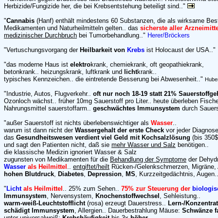
Herbizide/Fungizide her, die bei Krebsentstehung beteiligt sind.."
"
Cannabis
(Hanf) enthält mindestens 60 Substanzen, die als wirksame Bes
Medikamenten und Naturheilmitteln gelten.. das
sicherste aller Arzneimitt
medizinischer Durchbruch
bei Tumorbehandlung.."
Herer/Bröckers
"Vertuschungsvorgang der
Heilbarkeit von
Krebs
ist Holocaust der USA.."
"das moderne Haus ist
elektro
krank, chemiekrank, oft geopathiekrank,
betonkrank.. heizungskrank, luftkrank und
licht
krank..
typisches Kennzeichen.. die eintretende Besserung bei Abwesenheit.."
Hube
"Industrie, Autos, Flugverkehr..
oft nur noch 18-19 statt 21% Sauerstoffge
Ozonloch wächst.. früher 10mg Sauerstoff pro Liter.. heute überleben Fische
Nahrungsmittel sauerstoffarm..
geschwächtes Immunsystem
durch Sauers
"außer Sauerstoff ist nichts überlebenswichtiger als
Wasser
..
warum ist dann nicht der
Wassergehalt der erste Check
vor jeder Diagnos
das
Gesundheitswesen verdient viel Geld mit Kochsalzlösung
(bis 350$ 
und sagt den Patienten nicht, daß sie
mehr Wasser und Salz
benötigen..
die klassische Medizin ignoriert Wasser & Salz
zugunsten von Medikamenten für die
Behandlung der Symptome
der Dehydr
Wasser
als Heilmittel
..
entgiftet/heilt
Rücken-/Gelenkschmerzen, Migräne,
hohen Blutdruck
,
Diabetes
,
Depression
,
MS
, Kurzzeitgedächtnis, Augen.
"
Licht
als Heilmittel
.. 25% zum Sehen..
75% zur Steuerung der
biologi
Immunsystem
, Nervensystem,
Knochenstoffwechsel
, Sehleistung..
warm-weiß-Leuchtstofflicht
(rosa) erzeugt Dauerstress..
Lern-/Konzentra
schädigt Immunsystem
, Allergien.. Dauerbestrahlung Mäuse:
Schwänze fa
unter universalweiß:
Krebshäufigkeit
bis 3x
höher
..