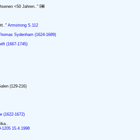
chsenen <50 Jahren.."
tt.."
Armstrong S.112
Thomas Sydenham (1624-1689)
ift (1667-1745)
Galen (129-216)
re (1622-1672)
ika..
0-1205 15.4.1998