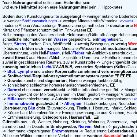
"eure
Nahrungsmittel
sollen eure
Heilmittel
sein
und eure
Heilmittel
sollen eure
Nahrungsmittel
sein.." Hippokrates
Böden
durch Kunstdünger/Gifte
ausgelaugt
-> weniger nützliche Bodenle
-> weniger
Stoffumwandlungen
-> weniger Mineralstoffe/Vitamine
Stockwell
moderne Anbau-/Verarbeitungs-/Konservierungsmethoden ->
denaturierte
N
Nitrat und Pflanzenschutzmittel im Trinkwasser
Selbstreinigung des Wassers durch Elektrosmog/Giftstoffe/lange Rohrleitung
schädliche Informationen im
Wasser
gespeichert.. ent
magnet
isiert..
Ärger,
Stress
, Zucker, Cola, Weißmehl.. zuwenig Bewegung,
zuwenig
Was
-> Säuren bilden sich
(mangels Mineralien/Wasser)
nicht neutralisiert
Überernährung, kein Heil-
Fasten
, (Heil-)
Fieber
mit Antibiotika unterdrückt..
zuviel Eiweiß
aus Fleisch/Milch -> gestörte Darmflora -> Fehlfunktionen 
zuviel in geschlossenen Räumen, zuviel Kunststoffe -> Ungleichgewicht der
zuwenig natürliches
Licht
/UV-A/UV-B, verzerrtes Spektrum
(Brillen/Glas.
->
Blut
,
Lymphe
und andere
Körpersäfte zunehmend verunreinigt/parasit
-> Stoffwechsel/Regulationssysteme/Immunsystem gestört
-> Gewebe
zunehmend
degeneriert
, Nerven weniger funktionsfähig
-> schleichend schlechter hören/sehen/schmecken/riechen..
->
Darm
=Lebensbaum
verschlackt
-> Nährstoffaufnahme gestört -> Mangel 
-> Gleichgewicht der Mikroorganismen im Darm gestört -> weniger Vitalsto
->
Milleu
verschlechterung -> Aufwärtsentwicklung von Mikroorganismen
End
->
Immunabwehr
geschwächt
->
Allergien
, Hauterkrankungen, Neurodermi
Übersäuerung
Blut
droht (Blutverdickung, Tinnitus, Hörsturz, Infarkt, Schlaga
-> Körper baut Mineralvorräte zur Energiegewinnung ab aus Knochen, Haarb
-> Entmineralisierung,
Osteoporose, Haarausfall
..
Giftstoffe
aus Luft, Wasser, Nahrung, Kleidung, Wohnung, Zahnersatz, Impfs
sammelt sich in Depots
in Bindegewebe,
Nerven
, Gehirn -> psychische
-> Hemmung körpereigener
Enzym
system
-> Reduzierung
Lebensdauer/L
Abholzen Wälder.. immer mehr Verkehr.. immer
weniger
Sauerstoff
gehalt