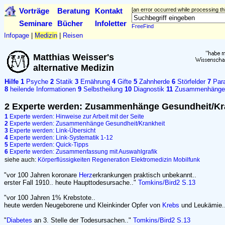
Vorträge
Beratung
Kontakt
[an error occurred while processing thi
Seminare
Bücher
Infoletter
FreeFind
Infopage
|
Medizin
|
Reisen
Matthias Weisser's
alternative Medizin
Hilfe
1
Psyche
2
Statik
3
Ernährung
4
Gifte
5
Zahnherde
6
Störfelder
7
Para
8
heilende Informationen
9
Selbstheilung
10
Diagnostik
11
Zusammenhänge
2 Experte werden: Zusammenhänge Gesundheit/Kr
1
Experte werden: Hinweise zur Arbeit mit der Seite
2
Experte werden: Zusammenhänge Gesundheit/Krankheit
3
Experte werden: Link-Übersicht
4
Experte werden: Link-Systematik 1-12
5
Experte werden: Quick-Tipps
6
Experte werden: Zusammenfassung mit Auswahlgrafik
siehe auch:
Körperflüssigkeiten
Regeneration
Elektromedizin
Mobilfunk
"vor 100 Jahren koronare
Herz
erkrankungen praktisch unbekannt..
erster Fall 1910.. heute Haupttodesursache.."
Tomkins/Bird2 S.13
"vor 100 Jahren 1% Krebstote..
heute werden Neugeborene und Kleinkinder Opfer von
Krebs
und Leukämie.
"
Diabetes
an 3. Stelle der Todesursachen.."
Tomkins/Bird2 S.13