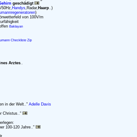
Gehirn
geschädigt
6/50Hz,
Handys
,Radar,
Haarp
..)
umannregeneratoren
)
önwetterfeld von 100V/m
urfähigkeit
roffen
Baklayan
umann
Checkliste
Zip
ines Arztes
..
en in der Welt.."
Adelle Davis
r Christus.."
erlegen:
ner 100-120 Jahre.."
lt