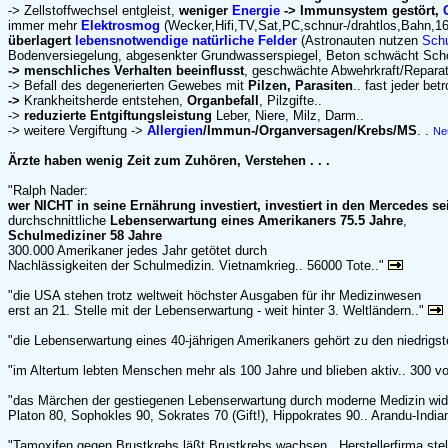
-> Zellstoffwechsel entgleist,
weniger
Energie
-> Immunsystem gestört,
immer mehr
Elektrosmog
(Wecker,Hifi,TV,Sat,PC,schnur-/drahtlos,Bahn,1
überlagert
lebensnotwendige natürliche Felder
(Astronauten nutzen
Sch
Bodenversiegelung, abgesenkter Grundwasserspiegel, Beton schwächt Sch
-> menschliches Verhalten beeinflusst
, geschwächte Abwehrkraft/Reparat
-> Befall des degenerierten Gewebes mit
Pilzen, Parasiten
.. fast jeder bet
->
Krankheitsherde entstehen,
Organbefall
, Pilzgifte..
->
reduzierte Entgiftungsleistung
Leber, Niere, Milz, Darm..
-> weitere Vergiftung ->
Allergien
/Immun-/Organversagen/Krebs/MS
. .
Ne
Ärzte haben wenig Zeit zum Zuhören, Verstehen . . .
"Ralph Nader:
wer NICHT in seine Ernährung investiert, investiert in den Mercedes se
durchschnittliche
Lebenserwartung eines Amerikaners
75.5 Jahre
,
Schulmediziner 58 Jahre
300.000 Amerikaner jedes Jahr getötet durch
Nachlässigkeiten der Schulmedizin. Vietnamkrieg.. 56000 Tote.."
"die USA stehen trotz weltweit höchster Ausgaben für ihr Medizinwesen
erst an 21. Stelle mit der Lebenserwartung - weit hinter 3. Weltländern.."
"die Lebenserwartung eines 40-jährigen Amerikaners gehört zu den niedrigst
"im Altertum lebten Menschen mehr als 100 Jahre und blieben aktiv.. 300 vo
"das Märchen der gestiegenen Lebenserwartung durch moderne Medizin wid
Platon 80, Sophokles 90, Sokrates 70 (Gift!), Hippokrates 90.. Arandu-India
"Tamoxifen gegen Brustkrebs läßt Brustkrebs wachsen.. Herstellerfirma stel