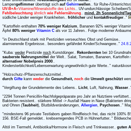
Lampen
geflimmer
überträgt sich
auf
Gehirn
wellen
.. für Ruhe-/Unterrichts
UV-B+A
=Vitamine/Mineralstoffe des Lichts
.. UV-undurchlässige Scheiben/S
Fehlbeleuchtung
ähnlich
wie Fehlernährung
..
mind. 2h Sonnenlicht/Ta
südliche Länder weniger Krankheiten..
fröhlicher
und
kontaktfreudiger
.."
"Kartoffeln enthalten
70% weniger Kalzium
, Bananen 92% weniger Vitamin
Äpfel
80% weniger
Vitamin C
als vor 11 Jahren.. Folge moderner Anbaum
"in Deutschland stark mit Pestiziden verseuchtes Obst und Gemüse..
alarmierende Ergebnisse.. besonders gefährdet Kinder/Schwangere.."
24.8.
"Kuba:
weder
Pestizide
noch
Kunstdünger..
Rekordernten
bei 10 Grundnahr
sauberste Nahrungsmittel
der Welt.. Salat, Tomaten, Bananen, Kartoffeln s
alternativer Nobelpreis 2000
..
Kindersterblichkeit/Lebenserwartung ungewöhnlich gute Werte.." natur&ko
"Holzschutz-/Pflanzenschutzmittel..
durch
Gifte
kann
weder
die
Gesundheit,
noch
die
Umwelt geschützt
werd
"Vergiftung der Grundelemente des Lebens..
Licht
, Luft, Nahrung,
Wasser
.
"2294 Tonnen Penicillin-Nachfolgepräparate pro Jahr an Nutztiere verfüttert..
Bakterien resistent.. stärkere Mittel -> Ausfall Haare in Nase (Bakterien drin
und Ohren (
Taubheit
), Blutbildveränderungen,
Allergien
,
Psychosen
.." Ma
"mindestens 96 private Testlabors gaben Rindfleisch frei, das nicht 100% B
156. BSE-Fall gemeldet.. krebserregendes PCB in Hühnerfutter.." Bildwoch
Altöl im Tiermehl, Antibiotika/Hormone in Fleisch und Trinkwasser..
guten A