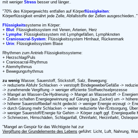
mit weniger
Stress
besser und länger..
"70% des Körpergewichts entfallen auf Körper
flüssigkeiten
:
Körperflüssigkeit ernährt jede Zelle, Abfallstoffe der Zellen ausgeschieden..
Flüssigkeits
systeme im Körper:
+
Blut
: Flüssigkeitssystem mit Venen, Arterien, Herz
+
Lymphe
: Flüssigkeitssystem mit Lymphgefäßen, Lymphknoten
+
Craniosacral-System
: Flüssigkeitssystem Hirnhaut, Rückenmark
+
Urin
: Flüssigkeitssystem Blase
Rhythmen zum Antrieb Flüssigkeitssysteme:
+ Herzschlag/Puls
+ Craniosacral-Rhythmus
+ Atemrhythmus
+ Bewegungsrhythmus
zu wenig
Wasser, Sauerstoff, Stickstoff, Salz, Bewegung:
-> reduzierte Abfuhr Schlacken -> verstopft Bindegewebe/Gefäße -> reduzie
-> zunehmende Vergiftung -> weniger effiziente Stoffwechselprozesse
-> Mangel an Wasser=De-Hydrierung -> Mangel an Wasserstoff -> Energie
-> Zellen schalten Energiegewinnung auf Gärung (aus Zucker) um -> höhere
-> höherer Sauerstoffbedarf nicht gedeckt -> weniger Energie erzeugt -> E
-> durch Gärung mehr Schlacken -> weiter reduzierte Ver-/Entsorgung, Übe
-> weniger Sauerstoff/Energie für Gehirn -> Körper zapft ggf. Energiequell
-> Schmerzen, Hirnschäden, Schlaganfall, Ohrinfarkt, Herzinfarkt, Osteopor
"Mangel an Gespür für das Wichtigste hat zur
Vergiftung der Grundelemente des Lebens
geführt: Licht, Luft, Nahrung, Wa