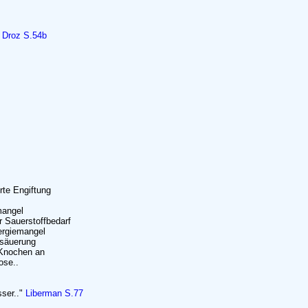
"
Droz S.54b
rte Engiftung
mangel
r Sauerstoffbedarf
nergiemangel
rsäuerung
e Knochen an
ose..
sser.."
Liberman S.77