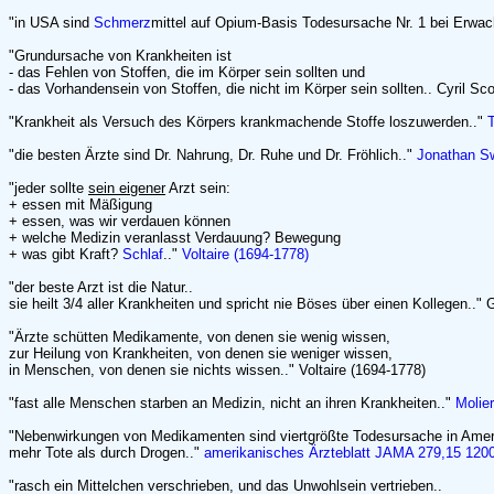
"in USA sind
Schmerz
mittel auf Opium-Basis Todesursache Nr. 1 bei Erwa
"Grundursache von Krankheiten ist
- das Fehlen von Stoffen, die im Körper sein sollten und
- das Vorhandensein von Stoffen, die nicht im Körper sein sollten.. Cyril Sco
"Krankheit als Versuch des Körpers krankmachende Stoffe loszuwerden.."
"die besten Ärzte sind Dr. Nahrung, Dr. Ruhe und Dr. Fröhlich.."
Jonathan Sw
"jeder sollte
sein eigener
Arzt sein:
+ essen mit Mäßigung
+ essen, was wir verdauen können
+ welche Medizin veranlasst Verdauung? Bewegung
+ was gibt Kraft?
Schlaf
.."
Voltaire (1694-1778)
"der beste Arzt ist die Natur..
sie heilt 3/4 aller Krankheiten und spricht nie Böses über einen Kollegen.." 
"Ärzte schütten Medikamente, von denen sie wenig wissen,
zur Heilung von Krankheiten, von denen sie weniger wissen,
in Menschen, von denen sie nichts wissen.." Voltaire (1694-1778)
"fast alle Menschen starben an Medizin, nicht an ihren Krankheiten.."
Molie
"Nebenwirkungen von Medikamenten sind viertgrößte Todesursache in Amer
mehr Tote als durch Drogen.."
amerikanisches Ärzteblatt JAMA 279,15 120
"rasch ein Mittelchen verschrieben, und das Unwohlsein vertrieben..