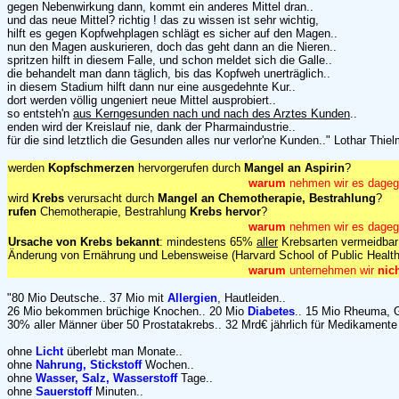
gegen Nebenwirkung dann, kommt ein anderes Mittel dran..
und das neue Mittel? richtig ! das zu wissen ist sehr wichtig,
hilft es gegen Kopfwehplagen schlägt es sicher auf den Magen..
nun den Magen auskurieren, doch das geht dann an die Nieren..
spritzen hilft in diesem Falle, und schon meldet sich die Galle..
die behandelt man dann täglich, bis das Kopfweh unerträglich..
in diesem Stadium hilft dann nur eine ausgedehnte Kur..
dort werden völlig ungeniert neue Mittel ausprobiert..
so entsteh'n
aus Kerngesunden nach und nach des Arztes Kunden
..
enden wird der Kreislauf nie, dank der Pharmaindustrie..
für die sind letztlich die Gesunden alles nur verlor'ne Kunden.." Lothar Thie
werden
Kopfschmerzen
hervorgerufen durch
Mangel an Aspirin
?
warum
nehmen wir es dage
wird
Krebs
verursacht durch
Mangel an Chemotherapie, Bestrahlung
?
rufen
Chemotherapie, Bestrahlung
Krebs hervor
?
warum
nehmen wir es dage
Ursache von Krebs bekannt
: mindestens 65%
aller
Krebsarten vermeidbar
Änderung von Ernährung und Lebensweise (Harvard School of Public Healt
warum
unternehmen wir
nic
"80 Mio Deutsche.. 37 Mio mit
Allergien
, Hautleiden..
26 Mio bekommen brüchige Knochen.. 20 Mio
Diabetes
.. 15 Mio Rheuma, G
30% aller Männer über 50 Prostatakrebs.. 32 Mrd€ jährlich für Medikament
ohne
Licht
überlebt man Monate..
ohne
Nahrung, Stickstoff
Wochen..
ohne
Wasser, Salz, Wasserstoff
Tage..
ohne
Sauerstoff
Minuten..