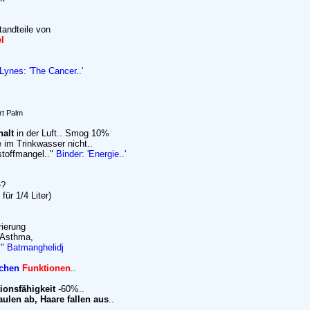
tandteile von
el
Lynes: 'The Cancer..'
rt Palm
halt
in der Luft.. Smog 10%
 im Trinkwasser nicht..
toffmangel.."
Binder: 'Energie..'
e?
für 1/4 Liter)
ierung
 Asthma,
."
Batmanghelidj
schen
Funktionen
..
tionsfähigkeit
-60%..
ulen ab, Haare fallen aus
..