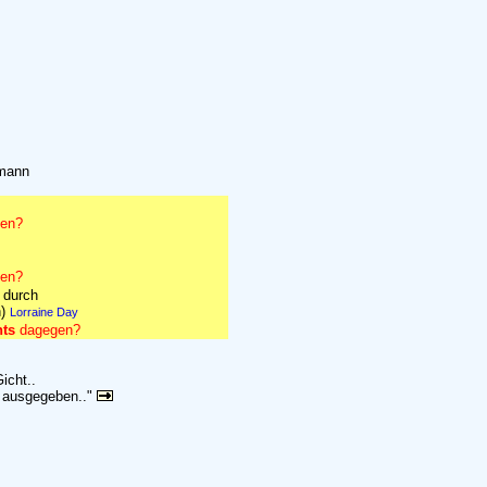
lmann
gen?
gen?
 durch
h)
Lorraine Day
hts
dagegen?
icht..
e ausgegeben.."