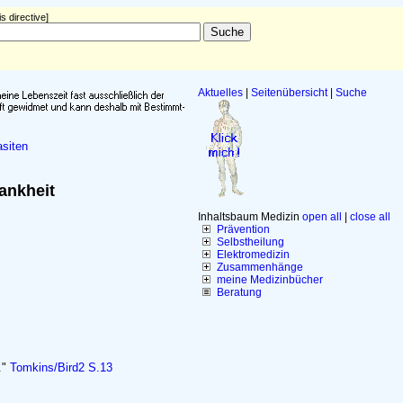
s directive]
Aktuelles
|
Seitenübersicht
|
Suche
siten
ankheit
Inhaltsbaum Medizin
open all
|
close all
Prävention
Selbstheilung
Elektromedizin
Zusammenhänge
meine Medizinbücher
Beratung
."
Tomkins/Bird2 S.13