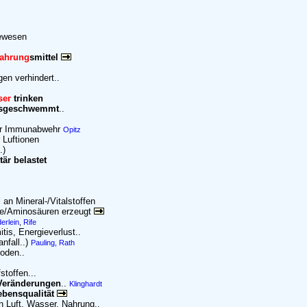
bewesen
ahrung
smittel
en verhindert..
ser
trinken
/ausgeschwemmt
..
der Immunabwehr
Opitz
 Luftionen
.)
är belastet
an Mineral-/Vitalstoffen
ffe/Aminosäuren erzeugt
erlein
,
Rife
tis, Energieverlust..
nfall..)
Pauling, Rath
oden..
toffen...
 Veränderungen
..
Klinghardt
ebensqualität
in Luft, Wasser, Nahrung..