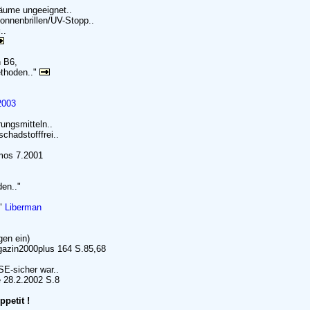
räume ungeeignet..
onnenbrillen/UV-Stopp..
g
..
 B6,
ethoden.."
2003
ungsmitteln..
chadstofffrei..
smos 7.2001
en.."
."
Liberman
gen ein)
gazin2000plus 164 S.85,68
SE-sicher war..
e 28.2.2002 S.8
ppetit !