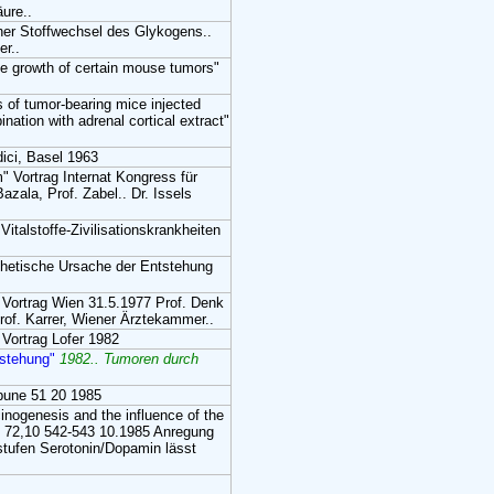
äure..
cher Stoffwechsel des Glykogens..
er..
 the growth of certain mouse tumors"
s of tumor-bearing mice injected
ation with adrenal cortical extract"
ici, Basel 1963
 Vortrag Internat Kongress für
azala, Prof. Zabel.. Dr. Issels
italstoffe-Zivilisationskrankheiten
othetische Ursache der Entstehung
 Vortrag Wien 31.5.1977 Prof. Denk
of. Karrer, Wiener Ärztekammer..
Vortrag Lofer 1982
tstehung"
1982.. Tumoren durch
ibune 51 20 1985
cinogenesis and the influence of the
 72,10 542-543 10.1985 Anregung
stufen Serotonin/Dopamin lässt