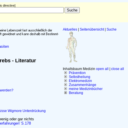
s directive]
Aktuelles
|
Seitenübersicht
|
Suche
siten
ebs - Literatur
Inhaltsbaum Medizin
open all
|
close all
Prävention
Selbstheilung
Elektromedizin
Zusammenhänge
meine Medizinbücher
t werden?
Beratung
isse
Wigmore
Unterdrückung
enig oder gar nichts
erfahrungen' S.178