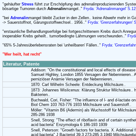
"gehäufter
Stress
führt zur Erschöpfung des adrenalinproduzierenden Syste
bösartige Tumoren durch
Adrenalin
mangel.."
Fryda: 'Adrenalinmangel' S.12
"bei
Adrenalin
mangel bleibt Zucker in den Zellen.. keine Abwehr mehr in G
-> Sauerstoffnot, Gärungsstoffwechsel.. 1956.."
Fryda: 'Grenzerfahrungen' 
"erstaunliche Behandlungserfolge bei fortgeschrittenem Krebs durch Anreg
inoperabler Krebs geheilt.. tumorbedingte Lähmungen verschwunden.."
Fryd
"65% 5-Jahresüberlebensraten bei 'unheilbaren' Fällen.."
Fryda: 'Grenzerfah
"Wer heilt, hat recht"
Literatur, Patente
Addison: "On the constitutional and local effects of disease
Samuel Highley, London 1855 Versagen der Nebennieren.. A
perniziöser Anämie Versagen der Nebennieren..
1870: Carl Wilhelm Scheele: Entdeckung Milchsäure..
1873: Johannes Wislicenus: Klärung Struktur Milchsäure.
Bakterien..
Buchwald, Cori, Fisher: "The influence of l- and d-lactate 
Biol Chem 103 763-776 1933 Milchsäure und Sauerstoff..
Möller: "Vitamin B6 (Adermin) als Wuchsstoff für Milchsäu
285-286 1938
Snell, Strong: "The effect of riboflavin and of certain synthet
acid bacteria" Enzymologia 6 186-193 1939
Snell, Peterson: "Growth factors for bacteria. X. Additional f
acid bacteria" J Bacteriol 39,3 273-285 3.1940 Milchsäureb