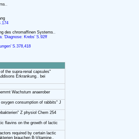
ms..
ang
S.174
ung des chromaffinen Systems..
a: 'Diagnose: Krebs' S.92ff
rungen' S.378,418
 of the supra-renal capsules"
ddisons Erkrankung.. bei
. hemmt Wachstum anaerober
on oxygen consumption of rabbits" J
rebakterien" Z physiol Chem 254
ic flavins on the growth of lactic
actors required by certain lactic
akterien brauchen B-Vitamine..