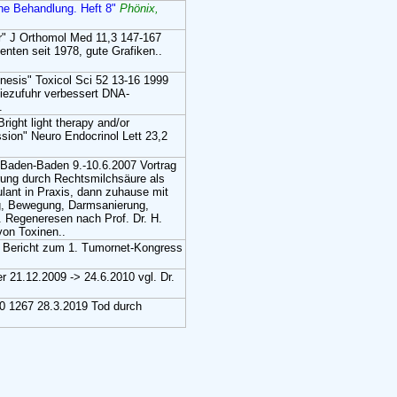
che Behandlung. Heft 8"
Phönix,
cer" J Orthomol Med 11,3 147-167
nten seit 1978, gute Grafiken..
enesis" Toxicol Sci 52 13-16 1999
iezufuhr verbessert DNA-
.
ight light therapy and/or
ssion" Neuro Endocrinol Lett 23,2
n Baden-Baden 9.-10.6.2007 Vortrag
rung durch Rechtsmilchsäure als
lant in Praxis, dann zuhause mit
g, Bewegung, Darmsanierung,
.. Regeneresen nach Prof. Dr. H.
on Toxinen..
" Bericht zum 1. Tumornet-Kongress
r 21.12.2009 -> 24.6.2010 vgl. Dr.
0 1267 28.3.2019 Tod durch