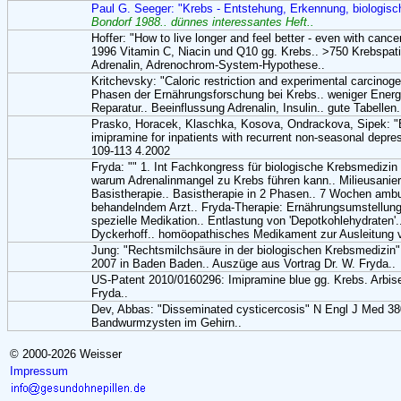
Paul G. Seeger: "Krebs - Entstehung, Erkennung, biologis
Bondorf 1988.. dünnes interessantes Heft..
Hoffer: "How to live longer and feel better - even with can
1996 Vitamin C, Niacin und Q10 gg. Krebs.. >750 Krebspatie
Adrenalin, Adrenochrom-System-Hypothese..
Kritchevsky: "Caloric restriction and experimental carcinog
Phasen der Ernährungsforschung bei Krebs.. weniger Energ
Reparatur.. Beeinflussung Adrenalin, Insulin.. gute Tabellen.
Prasko, Horacek, Klaschka, Kosova, Ondrackova, Sipek: "Br
imipramine for inpatients with recurrent non-seasonal depre
109-113 4.2002
Fryda: "" 1. Int Fachkongress für biologische Krebsmedizi
warum Adrenalinmangel zu Krebs führen kann.. Milieusanie
Basistherapie.. Basistherapie in 2 Phasen.. 7 Wochen ambu
behandelndem Arzt.. Fryda-Therapie: Ernährungsumstellun
spezielle Medikation.. Entlastung von 'Depotkohlehydraten'
Dyckerhoff.. homöopathisches Medikament zur Ausleitung v
Jung: "Rechtsmilchsäure in der biologischen Krebsmedizin
2007 in Baden Baden.. Auszüge aus Vortrag Dr. W. Fryda..
US-Patent 2010/0160296: Imipramine blue gg. Krebs. Arbise
Fryda..
Dev, Abbas: "Disseminated cysticercosis" N Engl J Med 38
Bandwurmzysten im Gehirn..
© 2000-2026 Weisser
Impressum