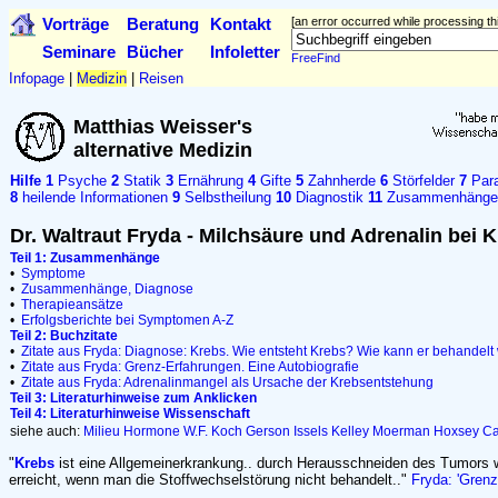
Vorträge
Beratung
Kontakt
[an error occurred while processing thi
Seminare
Bücher
Infoletter
FreeFind
Infopage
|
Medizin
|
Reisen
Matthias Weisser's
alternative Medizin
Hilfe
1
Psyche
2
Statik
3
Ernährung
4
Gifte
5
Zahnherde
6
Störfelder
7
Para
8
heilende Informationen
9
Selbstheilung
10
Diagnostik
11
Zusammenhänge
Dr. Waltraut Fryda - Milchsäure und Adrenalin bei Kr
Teil 1: Zusammenhänge
•
Symptome
•
Zusammenhänge, Diagnose
•
Therapieansätze
•
Erfolgsberichte bei Symptomen A-Z
Teil 2: Buchzitate
•
Zitate aus Fryda: Diagnose: Krebs. Wie entsteht Krebs? Wie kann er behandel
•
Zitate aus Fryda: Grenz-Erfahrungen. Eine Autobiografie
•
Zitate aus Fryda: Adrenalinmangel als Ursache der Krebsentstehung
Teil 3: Literaturhinweise zum Anklicken
Teil 4: Literaturhinweise Wissenschaft
siehe auch:
Milieu
Hormone
W.F. Koch
Gerson
Issels
Kelley
Moerman
Hoxsey
Ca
"
Krebs
ist eine Allgemeinerkrankung.. durch Herausschneiden des Tumors w
erreicht, wenn man die Stoffwechselstörung nicht behandelt.."
Fryda: 'Grenz