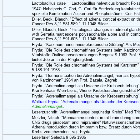
Lactobacillus casei = Lactobacillus helveticus braucht Fols
1947: Nobelpreis C. Cori, G. Cori für Entdeckung katalytis
spezielle Kombination Zucker und Phosphorsäure.. Cori-Est
Diller, Beck, Blauch: "Effect of adrenal cortical extract on
Cancer Res 8,11 581-589 1.11.1948 Bilder..
Diller, Blauch, Beck: "Histological changes in adrenal gland
with Serratia marcescens polysaccharide alone and in combin
Cancer Res 8,11 591-605 1.11.1948 Bilder..
Fryda: "Karzinom, eine innersekretorische Störung" Ars Med
Fryda: "Die Rolle des chromaffinen Systems beim Karzinom"
Vitalstoffe-Zivilisationserkrankungen Bregenz 9.1963 Prof. B
bietet Job an in der Ringbergklinik..
Fryda: "Die Rolle des chromaffinen Systems bei Karzinom" V
5 188-191 1963
Fryda: "Hormonsituation bei Adrenalinmangel, hier als hyp
von Karzinomen" 1964 an Prof. Bazala, Zagreb
Fryda: "Adrenalinmangel als Ursache der Krebsentstehung"
Krankenhaus Wien-Lienz, Wiener Krebsforschungsinstitut Pr
Fryda: "Adrenalinmangel als Ursache der Krebsentstehung" 
Waltraut Fryda: "Adrenalinmangel als Ursache der Krebsen
Adrenalinmangel..
Leserzuschrift "Adrenalinmangel begünstigt Krebs" Med Tr
Metzler, Nitsch: "Monoamine content in rat brain during car
CNS drugs piracetam and imipramine" Naturwissenschaften
Adrenalinproduktion durch Imipramin bzw. Ersatz durch Vor
Krebs verschwinden.. vgl. Fryda..
Leserbrief Selecta 9 596 1986