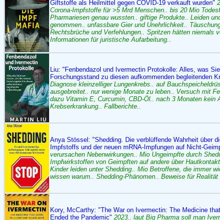
Giftstoffe als Heilmittel gegen COVID-19 verkauft wurden"
Corona-Impfstoffe für >5 Mrd Menschen.. bis 20 Mio Todesf
Pharmariesen genau wussten.. giftige Produkte.. Leiden un
genommen.. unfassbare Gier und Unehrlichkeit.. Täuschung
Rechtsbrüche und Verfehlungen.. Spritzen hätten niemals ve
Informationen für juristische Aufarbeitung..
Liu: "Fenbendazol und Ivermectin Protokolle: Alles, was S
Forschungsstand zu diesen aufkommenden begleitenden K
Diagnose kleinzelliger Lungenkrebs.. auf Bauchspeicheldrü
ausgebreitet.. nur wenige Monate zu leben.. Versuch mit 
dazu Vitamin E, Curcumin, CBD-Öl.. nach 3 Monaten kein 
Krebserkrankung.. Fallberichte..
Anya Stössel: "Shedding. Die verblüffende Wahrheit über d
Impfstoffs und der neuen mRNA-Impfungen auf Nicht-Geim
verursachen Nebenwirkungen.. Mio Ungeimpfte durch Shedd
Impfwirkstoffen von Geimpften auf andere über Hautkontak
Kinder leiden unter Shedding.. Mio Betroffene, die immer wi
wissen warum.. Shedding-Phänomen.. Beweise für Realität
Kory, McCarthy: "The War on Ivermectin: The Medicine tha
Ended the Pandemic"
2023.. laut Big Pharma soll man Ive