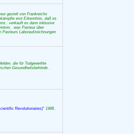
eur gezielt von Frankreichs
ekämpfte erst Erkenntnis, daß es
s.. verkauft es dann inklusive
enntnis.. was Pasteur über
lich Pasteurs Laboraufzeichnungen
elden, die für Todgeweihte
nischen Gesundheitsbehörde..
cientific Revolutionaries)"
1988..