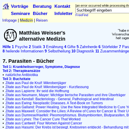
Vorträge
Beratung
Kontakt
[an error occurred while processing thi
Seminare
Bücher
Infoletter
FreeFind
Infopage
|
Medizin
|
Reisen
Matthias Weisser's
alternative Medizin
Hilfe
1
Psyche
2
Statik
3
Ernährung
4
Gifte
5
Zahnherde
6
Störfelder
7
Para
8
heilende Informationen
9
Selbstheilung
10
Diagnostik
11
Zusammenhänge
7. Parasiten - Bücher
Teil 1: Krankheitserreger, Symptome, Diagnose
Teil 2: Therapieansätze
•
natürliche Antibiotika
Teil 3: Buchzitate
•
Zitate aus Paul de Kruif: Mikrobenjäger
•
Zitate aus Paul de Kruif: Mikrobenjäger - Kurzfassung
•
Zitate aus Lapierre: Ihr seid die Hoffnung
•
Zitate aus Neumann, Mayer: Wichtige tierische Parasiten und ihre Überträger
•
Zitate aus Kendall: Bacteriology - General, Pathological and Intestinal
•
Zitate aus Ewing: Neoplastic Diseases. A Text-Book on Tumors
•
Zitate aus Galland: Power Healing. Use the New Integrated Medicine to Cure Y
•
Zitate aus Maxwell: Consider the Lilies: A Review of Cures for Cancer & Their 
•
Zitate aus Dumrese/Haefeli: Pleomorphismus. Blutsymbionten, Blutparasiten, Bl
•
Zitate aus Lynes: The Cancer Cure That Worked
•
Zitate aus Cantwell: Four Women Against Cancer
•
Zitate aus Hasumi: Der Krebs ist besiegt. Krebsviren entdeckt - Behandlung mit 