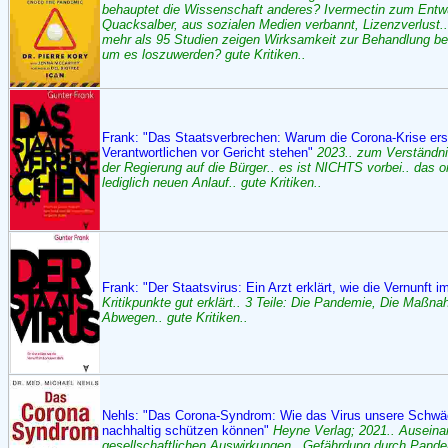
behauptet die Wissenschaft anderes? Ivermectin zum Entwu
Quacksalber, aus sozialen Medien verbannt, Lizenzverlust..
mehr als 95 Studien zeigen Wirksamkeit zur Behandlung b
um es loszuwerden? gute Kritiken..
Frank: "Das Staatsverbrechen: Warum die Corona-Krise ers
Verantwortlichen vor Gericht stehen"
2023.. zum Verständni
der Regierung auf die Bürger.. es ist NICHTS vorbei.. das 
lediglich neuen Anlauf.. gute Kritiken..
Frank: "Der Staatsvirus: Ein Arzt erklärt, wie die Vernunft
Kritikpunkte gut erklärt.. 3 Teile: Die Pandemie, Die Maßn
Abwegen.. gute Kritiken..
Nehls: "Das Corona-Syndrom: Wie das Virus unsere Schwäch
nachhaltig schützen können"
Heyne Verlag; 2021.. Auseina
gesellschaftlichen Auswirkungen.. Gefährdung durch Pande