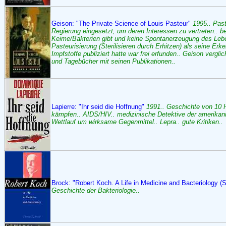
Geison: "The Private Science of Louis Pasteur"
1995.. Past
Regierung eingesetzt, um deren Interessen zu vertreten.. b
Keime/Bakterien gibt und keine Spontanerzeugung des Leben
Pasteurisierung (Sterilisieren durch Erhitzen) als seine Erk
Impfstoffe publiziert hatte war frei erfunden.. Geison verg
und Tagebücher mit seinen Publikationen..
Lapierre: "Ihr seid die Hoffnung"
1991.. Geschichte von 10 H
kämpfen.. AIDS/HIV.. medizinische Detektive der amerika
Wettlauf um wirksame Gegenmittel.. Lepra.. gute Kritiken..
Brock: "Robert Koch. A Life in Medicine and Bacteriology (S
Geschichte der Bakteriologie..