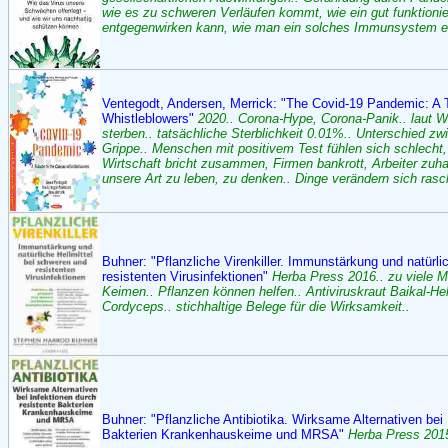
wie es zu schweren Verläufen kommt, wie ein gut funktio
entgegenwirken kann, wie man ein solches Immunsystem er
Ventegodt, Andersen, Merrick: "The Covid-19 Pandemic: A T
Whistleblowers"
2020.. Corona-Hype, Corona-Panik.. laut W
sterben.. tatsächliche Sterblichkeit 0.01%.. Unterschied z
Grippe.. Menschen mit positivem Test fühlen sich schlecht,
Wirtschaft bricht zusammen, Firmen bankrott, Arbeiter zuh
unsere Art zu leben, zu denken.. Dinge verändern sich rasc
Buhner: "Pflanzliche Virenkiller. Immunstärkung und natürli
resistenten Virusinfektionen"
Herba Press 2016.. zu viele M
Keimen.. Pflanzen können helfen.. Antiviruskraut Baikal-H
Cordyceps.. stichhaltige Belege für die Wirksamkeit..
Buhner: "Pflanzliche Antibiotika. Wirksame Alternativen bei 
Bakterien Krankenhauskeime und MRSA"
Herba Press 2015.