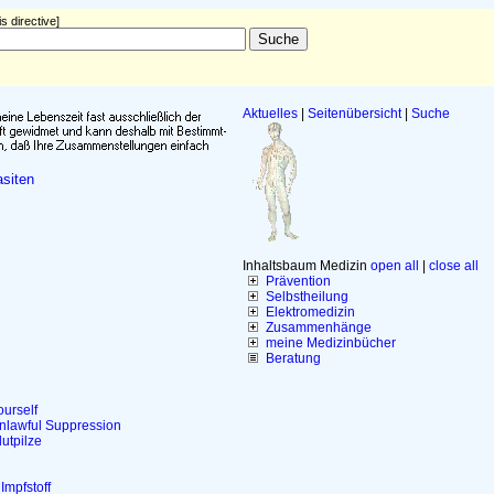
s directive]
Aktuelles
|
Seitenübersicht
|
Suche
siten
Inhaltsbaum Medizin
open all
|
close all
Prävention
Selbstheilung
Elektromedizin
Zusammenhänge
meine Medizinbücher
Beratung
ourself
Unlawful Suppression
utpilze
Impfstoff