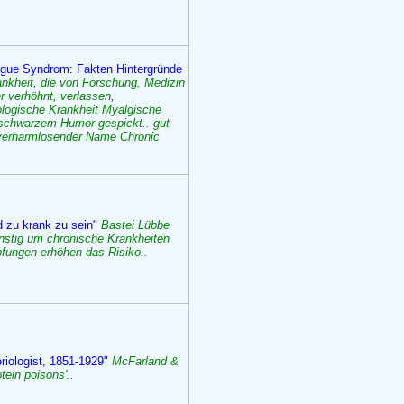
igue Syndrom: Fakten Hintergründe
nkheit, die von Forschung, Medizin
er verhöhnt, verlassen,
ologische Krankheit Myalgische
t schwarzem Humor gespickt.. gut
. verharmlosender Name Chronic
d zu krank zu sein"
Bastei Lübbe
nstig um chronische Krankheiten
pfungen erhöhen das Risiko..
eriologist, 1851-1929"
McFarland &
ein poisons'..