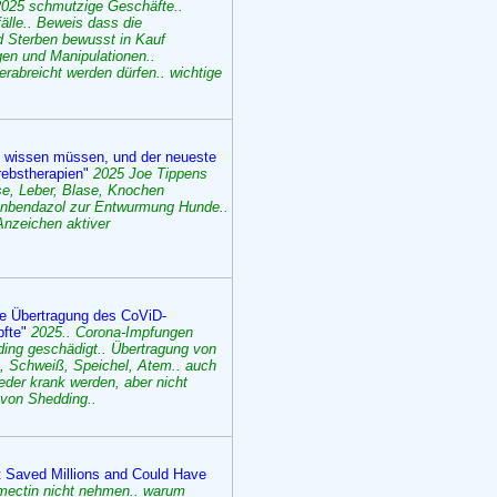
2025 schmutzige Geschäfte..
älle.. Beweis dass die
d Sterben bewusst in Kauf
en und Manipulationen..
rabreicht werden dürfen.. wichtige
ie wissen müssen, und der neueste
rebstherapien"
2025 Joe Tippens
se, Leber, Blase, Knochen
Fenbendazol zur Entwurmung Hunde..
Anzeichen aktiver
ie Übertragung des CoViD-
pfte"
2025.. Corona-Impfungen
ing geschädigt.. Übertragung von
t, Schweiß, Speichel, Atem.. auch
eder krank werden, aber nicht
 von Shedding..
t Saved Millions and Could Have
rmectin nicht nehmen.. warum