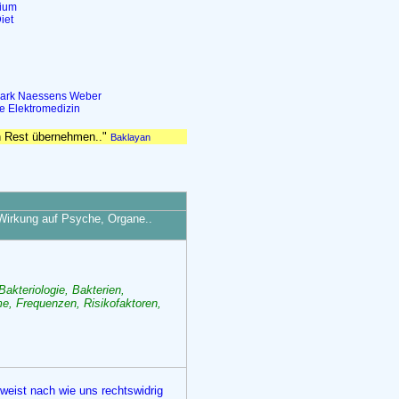
dium
iet
ark
Naessens
Weber
le
Elektromedizin
n Rest übernehmen.."
Baklayan
 Wirkung auf Psyche, Organe..
Bakteriologie, Bakterien,
me, Frequenzen, Risikofaktoren,
 weist nach wie uns rechtswidrig