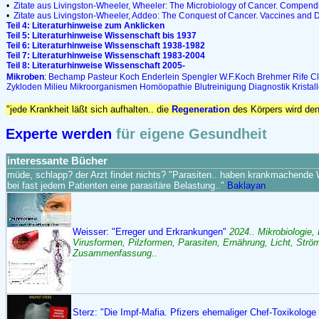
•
Zitate aus Livingston-Wheeler, Wheeler: The Microbiology of Cancer. Compen
•
Zitate aus Livingston-Wheeler, Addeo: The Conquest of Cancer. Vaccines and D
Teil 4: Literaturhinweise zum Anklicken
Teil 5: Literaturhinweise Wissenschaft bis 1937
Teil 6: Literaturhinweise Wissenschaft 1938-1982
Teil 7: Literaturhinweise Wissenschaft 1983-2004
Teil 8: Literaturhinweise Wissenschaft 2005-
Mikroben
:
Bechamp
Pasteur
Koch
Enderlein
Spengler
W.F.Koch
Brehmer
Rife
Cl
Zykloden
Milieu
Mikroorganismen
Homöopathie
Blutreinigung
Diagnostik
Kristal
"jede Krankheit läßt sich aufhalten.. die
Regeneration
des Körpers wird de
Experte werden
für eigene Gesundheit
interessante Bücher
müde, schlapp? der Arzt findet nichts? "Parasiten.. haben krankmachende
bei fast jedem Patienten eine parasitäre Belastung.."
Baklayan
Weisser: "Erreger und Erkrankungen"
2024.. Mikrobiologie, 
Virusformen, Pilzformen, Parasiten, Ernährung, Licht, Strö
Zusammenfassung..
Sterz: "Die Impf-Mafia. Pfizers ehemaliger Chef-Toxikologe