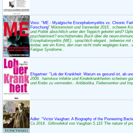
Voss: "ME - Myalgische Enzephalomyelitis vs. Chronic Fat
Forschung"
Monsenstein und Vannerdat 2015.. schwere Kra
und Politik absichtlich unter den Teppich gekehrt wird? Opf
psychiatrisiert? erschütterndes Buch über die neuro-immun
Enzephalomyelitis (ME).. sprachlich elegant.. teilweise mi
lesbar, wie ein Krimi, den man nicht mehr weglegen kann.
Fatigue Syndrome..
Ehgartner: "Lob der Krankheit: Warum es gesund ist, ab un
2008.. harmlose Infekte und Kinderkrankheiten scheinen gü
und Krebs zu vermeiden.. Antibiotika, Fiebersenker und Im
Adler: "Victor Vaughan: A Biography of the Pioneering Bact
Co 2014.. Giftmolekül von Vaughan S.115 'The nature of prot