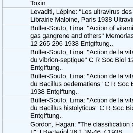
Toxin..
Levaditi, Lépine: "Les ultravirus d
Librairie Maloine, Paris 1938 Ultravi
Büller-Souto, Lima: "Action of vitam
gas gangrene and others" Memorias 
12 265-296 1938 Entgiftung..
Büller-Souto, Lima: "Action de la vi
du vibrion-septique" C R Soc Biol 
Entgiftung..
Büller-Souto, Lima: "Action de la vi
du Bacillus oedematiens" C R Soc 
1938 Entgiftung..
Büller-Souto, Lima: "Action de la vi
du Bacillus histolyticus" C R Soc B
Entgiftung..
Gordon, Hagan: "The classification o
II" J Bacteriol 36,1 39-46 7.1938