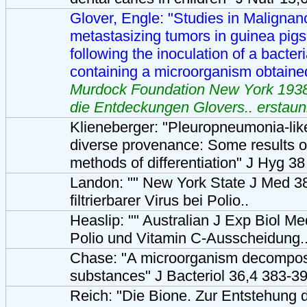
Glover, Engle: "Studies in Malignan
metastasizing tumors in guinea pigs
following the inoculation of a bacte
containing a microorganism obtain
Murdock Foundation New York 1938.
die Entdeckungen Glovers.. erstaun
Klieneberger: "Pleuropneumonia-lik
diverse provenance: Some results of
methods of differentiation" J Hyg 3
Landon: "" New York State J Med 38
filtrierbarer Virus bei Polio..
Heaslip: "" Australian J Exp Biol M
Polio und Vitamin C-Ausscheidung.
Chase: "A microorganism decomposi
substances" J Bacteriol 36,4 383-3
Reich: "Die Bione. Zur Entstehung 