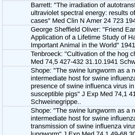
Barrett: "The irradiation of autotran
ultraviolet spectral energy: results o
cases" Med Clin N Amer 24 723 19
George Sheffield Oliver: "Friend Ea
Application of a Lifetime Study of H
Important Animal in the World" 194
Tenbroeck: "Cultivation of the hog c
Med 74,5 427-432 31.10.1941 Schw
Shope: "The swine lungworm as a r
intermediate host for swine influenza
presence of swine influenca virus in
susceptible pigs" J Exp Med 74,1 4
Schweinegrippe..
Shope: "The swine lungworm as a r
intermediate host for swine influenza
transmission of swine influenza viru
lungworm" J Exp Med 74,1 49-68 3