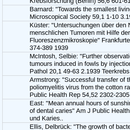
Krebsforschung (Berlin) 56,6 601-6
Barnard: "Towards the smallest livin
Microscopical Society 59,1 1-10 3.
Küster: "Untersuchungen über den 
menschlichen Tumoren mit Hilfe der
Fluoreszenzmikroskopie" Frankfurte
374-389 1939
McIntosh, Selbie: "Further observati
tumours induced in fowls by injectio
Pathol 20,1 49-63 2.1939 Teerkrebs
Armstrong: "Successful transfer of t
poliomyelitis virus from the cotton r
Public Health Rep 54,52 2302-2305 
East: "Mean annual hours of sunshi
of dental caries" Am J Public Heal
und Karies..
Ellis, Delbrück: "The growth of bac