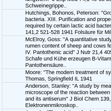
Schweinegrippe..
Hutchings, Bohonos, Peterson: "Gro
bacteria. XIII. Purification and prope
required by certain lactic acid bact
141,2 521-528 1941 Folsäure für Mi
McElroy, Goss: "A quantitative study
rumen content of sheep and cows fe
IV. Pantothenic acid" J Nutr 21,4 4
Schafe und Kühe erzeugen B-Vitam
Pantothensäure..
Moore: "The modern treatment of sy
Thomas, Springfield IL 1941
Anderson, Stanley: "A study by mean
microscope of the reaction between
and its antiserum" J Biol Chem 139
Elektronenmikroskop..