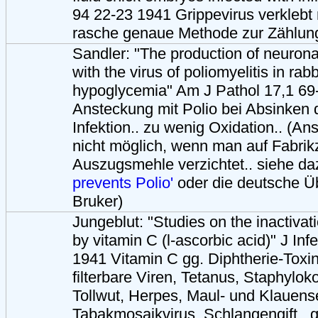
94 22-23 1941 Grippevirus verklebt r
rasche genaue Methode zur Zählung 
Sandler: "The production of neurona
with the virus of poliomyelitis in rabb
hypoglycemia" Am J Pathol 17,1 69
Ansteckung mit Polio bei Absinken 
Infektion.. zu wenig Oxidation.. (An
nicht möglich, wenn man auf Fabrik
Auszugsmehle verzichtet.. siehe d
prevents Polio'
oder die deutsche Ü
Bruker)
Jungeblut: "Studies on the inactivati
by vitamin C (l-ascorbic acid)" J Inf
1941 Vitamin C gg. Diphtherie-Toxin,
filterbare Viren, Tetanus, Staphylok
Tollwut, Herpes, Maul- und Klauens
Tabakmosaikvirus, Schlangengift.. g