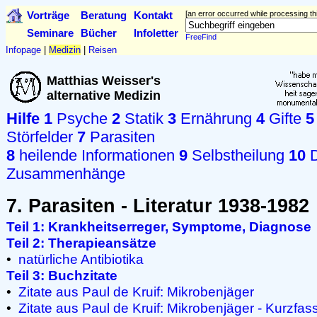
Vorträge
Beratung
Kontakt
[an error occurred while processing thi
Seminare
Bücher
Infoletter
FreeFind
Infopage
|
Medizin
|
Reisen
Matthias Weisser's
alternative Medizin
Hilfe
1
Psyche
2
Statik
3
Ernährung
4
Gifte
5
Störfelder
7
Parasiten
8
heilende Informationen
9
Selbstheilung
10
D
Zusammenhänge
7. Parasiten - Literatur 1938-1982
Teil 1: Krankheitserreger, Symptome, Diagnose
Teil 2: Therapieansätze
•
natürliche Antibiotika
Teil 3: Buchzitate
•
Zitate aus Paul de Kruif: Mikrobenjäger
•
Zitate aus Paul de Kruif: Mikrobenjäger - Kurzfa