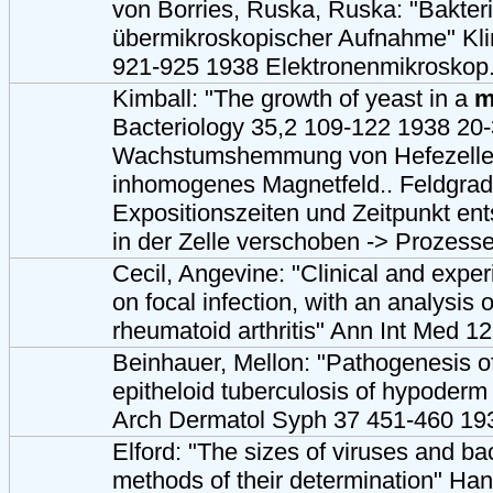
von Borries, Ruska, Ruska: "Bakteri
übermikroskopischer Aufnahme" Kl
921-925 1938 Elektronenmikroskop.
Kimball: "The growth of yeast in a
m
Bacteriology 35,2 109-122 1938 2
Wachstumshemmung von Hefezelle
inhomogenes Magnetfeld.. Feldgradi
Expositionszeiten und Zeitpunkt en
in der Zelle verschoben -> Prozess
Cecil, Angevine: "Clinical and expe
on focal infection, with an analysis 
rheumatoid arthritis" Ann Int Med 1
Beinhauer, Mellon: "Pathogenesis o
epitheloid tuberculosis of hypoder
Arch Dermatol Syph 37 451-460 19
Elford: "The sizes of viruses and b
methods of their determination" Ha