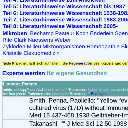
Teil 5: Literaturhinweise Wissenschaft bis 1937
Teil 6: Literaturhinweise Wissenschaft 1938-198
Teil 7: Literaturhinweise Wissenschaft 1983-200
Teil 8: Literaturhinweise Wissenschaft 2005-
Mikroben
:
Bechamp
Pasteur
Koch
Enderlein
Spen
Rife
Clark
Naessens
Weber
Zykloden
Milieu
Mikroorganismen
Homöopathie
Bl
Kristalle
Elektromedizin
"jede Krankheit läßt sich aufhalten.. die
Regeneration
des Körpers wird de
Experte werden
für eigene Gesundheit
Literatur, Patente
müde, schlapp? der Arzt findet nichts? "Parasiten.. haben krankmachende
bei fast jedem Patienten eine parasitäre Belastung.."
Baklayan
Smith, Penna, Paoliello: "Yellow fev
cultured virus (17D) without immun
Med 18 437-468 1938 Gelbfieber-Im
Takahashi: "" J Med Sci 12 50 1938