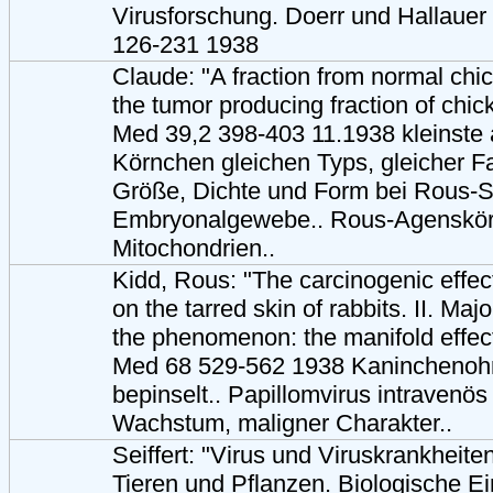
Virusforschung. Doerr und Hallauer 
126-231 1938
Claude: "A fraction from normal chic
the tumor producing fraction of chic
Med 39,2 398-403 11.1938 kleinste
Körnchen gleichen Typs, gleicher Fa
Größe, Dichte und Form bei Rous-
Embryonalgewebe.. Rous-Agenskör
Mitochondrien..
Kidd, Rous: "The carcinogenic effect
on the tarred skin of rabbits. II. Maj
the phenomenon: the manifold effect
Med 68 529-562 1938 Kaninchenohr
bepinselt.. Papillomvirus intravenös
Wachstum, maligner Charakter..
Seiffert: "Virus und Viruskrankheit
Tieren und Pflanzen. Biologische Ei