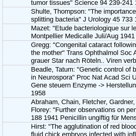
tumor tissues" Science 94 239-241
Shulte, Thompson: "The importance o
splitting bacteria" J Urology 45 733
Mazet: "Etude bacteriologique sur l
Montpellier Medicalle Juli/Aug 1941
Gregg: "Congenital cataract follow
the mother" Trans Ophthalmol Soc 
grauer Star nach Röteln.. Viren ver
Beadle, Tatum: "Genetic control of 
in Neurospora" Proc Nat Acad Sci
Gene steuern Enzyme -> Herstellung
1958
Abraham, Chain, Fletcher, Gardner,
Florey: "Further observations on pen
188 1941 Penicillin ungiftig für Mens
Hirst: "The agglutination of red blood
fluid chick embryos infected with in