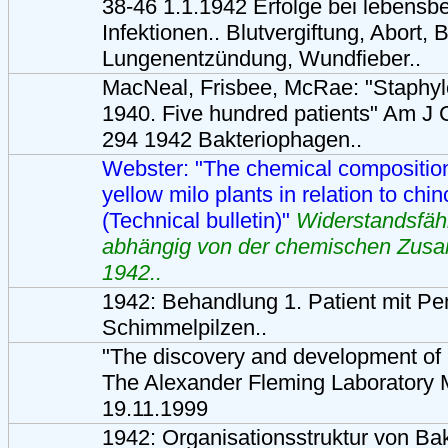
38-46 1.1.1942 Erfolge bei lebens
Infektionen.. Blutvergiftung, Abort,
Lungenentzündung, Wundfieber..
MacNeal, Frisbee, McRae: "Staphy
1940. Five hundred patients" Am J C
294 1942 Bakteriophagen..
Webster: "The chemical composition
yellow milo plants in relation to chi
(Technical bulletin)"
Widerstandsfähi
abhängig von der chemischen Zus
1942..
1942: Behandlung 1. Patient mit Pen
Schimmelpilzen..
"The discovery and development of 
The Alexander Fleming Laboratory
19.11.1999
1942: Organisationsstruktur von Ba