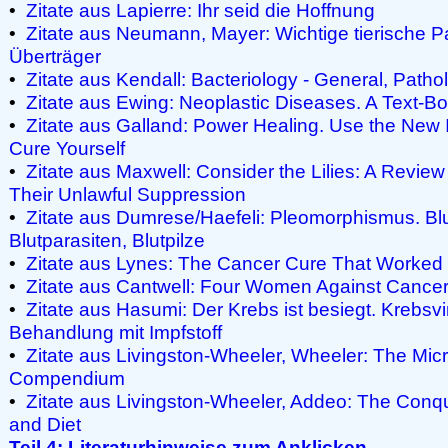
•
Zitate aus Lapierre: Ihr seid die Hoffnung
•
Zitate aus Neumann, Mayer: Wichtige tierische Pa
Überträger
•
Zitate aus Kendall: Bacteriology - General, Pathol
•
Zitate aus Ewing: Neoplastic Diseases. A Text-
•
Zitate aus Galland: Power Healing. Use the New 
Cure Yourself
•
Zitate aus Maxwell: Consider the Lilies: A Review
Their Unlawful Suppression
•
Zitate aus Dumrese/Haefeli: Pleomorphismus. Bl
Blutparasiten, Blutpilze
•
Zitate aus Lynes: The Cancer Cure That Worked
•
Zitate aus Cantwell: Four Women Against Cance
•
Zitate aus Hasumi: Der Krebs ist besiegt. Krebsvi
Behandlung mit Impfstoff
•
Zitate aus Livingston-Wheeler, Wheeler: The Micr
Compendium
•
Zitate aus Livingston-Wheeler, Addeo: The Conq
and Diet
Teil 4: Literaturhinweise zum Anklicken