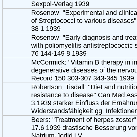
Sexpol-Verlag 1939
Rosenow: "Experimental and clinical
of Streptococci to various diseases"
38 1.1939
Rosenow: "Early diagnosis and treat
with poliomyelitis antistreptococcic 
76 144-149 8.1939
McCormick: "Vitamin B therapy in i
degenerative diseases of the nerv
Record 150 303-307 343-345 1939
Robertson, Tisdall: "Diet and nutritio
resistance to disease" Can Med As
3.1939 starker Einfluss der Ernähru
Widerstandsfähigkeit gg. Infektionen
Beers: "Treatment of herpes zoste
17.6.1939 drastische Besserung vo
Natrium-Jodid i.V..