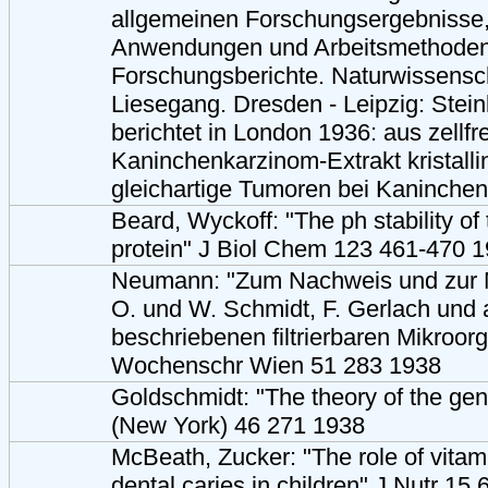
allgemeinen Forschungsergebnisse,
Anwendungen und Arbeitsmethoden"
Forschungsberichte. Naturwissensch
Liesegang. Dresden - Leipzig: Stei
berichtet in London 1936: aus zellfr
Kaninchenkarzinom-Extrakt kristall
gleichartige Tumoren bei Kaninchen
Beard, Wyckoff: "The ph stability of
protein" J Biol Chem 123 461-470 
Neumann: "Zum Nachweis und zur 
O. und W. Schmidt, F. Gerlach und
beschriebenen filtrierbaren Mikroor
Wochenschr Wien 51 283 1938
Goldschmidt: "The theory of the gen
(New York) 46 271 1938
McBeath, Zucker: "The role of vitami
dental caries in children" J Nutr 15