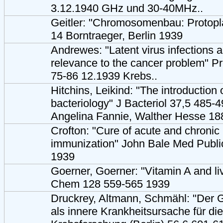
3.12.1940 GHz und 30-40MHz..
Geitler: "Chromosomenbau: Protop
14 Borntraeger, Berlin 1939
Andrewes: "Latent virus infections a
relevance to the cancer problem" 
75-86 12.1939 Krebs..
Hitchins, Leikind: "The introduction 
bacteriology" J Bacteriol 37,5 485-4
Angelina Fannie, Walther Hesse 18
Crofton: "Cure of acute and chronic 
immunization" John Bale Med Publi
1939
Goerner, Goerner: "Vitamin A and liv
Chem 128 559-565 1939
Druckrey, Altmann, Schmähl: "Der 
als innere Krankheitsursache für di