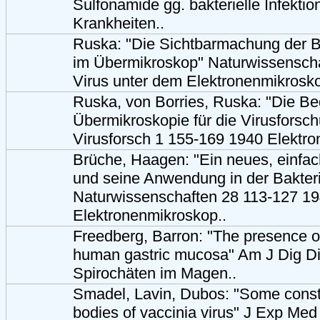
Sulfonamide gg. bakterielle Infekti
Krankheiten..
Ruska: "Die Sichtbarmachung der 
im Übermikroskop" Naturwissensch
Virus unter dem Elektronenmikrosko
Ruska, von Borries, Ruska: "Die B
Übermikroskopie für die Virusforsc
Virusforsch 1 155-169 1940 Elektro
Brüche, Haagen: "Ein neues, einfa
und seine Anwendung in der Bakteri
Naturwissenschaften 28 113-127 1
Elektronenmikroskop..
Freedberg, Barron: "The presence of
human gastric mucosa" Am J Dig Di
Spirochäten im Magen..
Smadel, Lavin, Dubos: "Some consti
bodies of vaccinia virus" J Exp Me