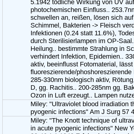
5.1942 tödliche Wirkung von UV auf
photochemischen Einfluss.. 253.7n
schwellen an, reißen, lösen sich auf.
Schimmel, Bakterien -> Fleisch verdi
Infektionen (0.24 statt 11.6%), Todes
durch Sterilisierlampen im OP-Saal.
Heilung.. bestimmte Strahlung in S
verhindert Infektion, Epidemien.. 
aktiv, beeinflusst Fotomaterial, lässt
fluoreszierende/phoshoreszierende M
285-330nm biologisch aktiv, Rötung
D, gg. Rachitis.. 200-285nm gg. Bak
Ozon in Luft erzeugt.. Lampen nutze
Miley: "Ultraviolet blood irradiation 
pyogenic infections" Am J Surg 57 4
Miley: "The Knott technique of ultrav
in acute pyogenic infections" New 