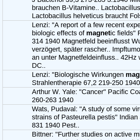
brauchen B-Vitamine.. Lactobacillus
Lactobacillus helveticus braucht Fol
Lenzi: "A report of a few recent exp
biologic effects of
magnet
ic fields"
314 1940 Magnetfeld beeinflusst W
verzögert, später rascher.. Impftu
an unter Magnetfeldeinfluss.. 42Hz 
DC..
Lenzi: "Biologische Wirkungen
mag
Strahlentherapie 67,2 219-250 1940
Arthur W. Yale: "Cancer" Pacific C
260-263 1940
Wats, Pudaval: "A study of some vir
strains of Pasteurella pestis" India
831 1940 Pest..
Bittner: "Further studies on active m