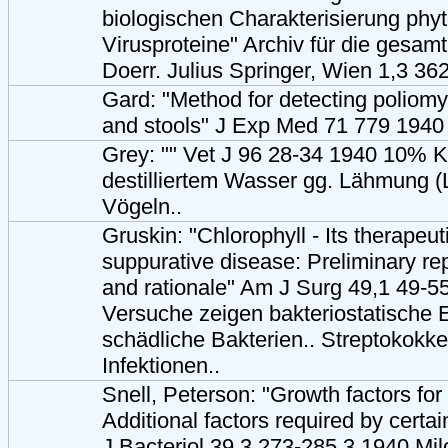
biologischen Charakterisierung phy
Virusproteine" Archiv für die gesam
Doerr. Julius Springer, Wien 1,3 3
Gard: "Method for detecting poliomye
and stools" J Exp Med 71 779 1940
Grey: "" Vet J 96 28-34 1940 10% K
destilliertem Wasser gg. Lähmung 
Vögeln..
Gruskin: "Chlorophyll - Its therapeut
suppurative disease: Preliminary repo
and rationale" Am J Surg 49,1 49-55
Versuche zeigen bakteriostatische 
schädliche Bakterien.. Streptokokk
Infektionen..
Snell, Peterson: "Growth factors for 
Additional factors required by certain
J Bacteriol 39,3 273-285 3.1940 Mi