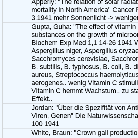
Apperly: "The relation of solar radia
mortality in North America" Cancer
3.1941 mehr Sonnenlicht -> weniger
Gupta, Guha: "The effect of vitamin
substances on the growth of micro
Biochem Exp Med 1,1 14-26 1941 W
Aspergillus niger, Aspergillus oryzae
Sacchromyces cerevisiae, Sacchrom
B. subtilis, B. typhosus, B. coli, B. 
aureus, Streptococcus haemolyticus
aerogenes.. wenig Vitamin C stimul
Vitamin C hemmt Wachstum.. zu sta
Effekt..
Jordan: "Über die Spezifität von An
Viren, Genen" Die Naturwissenschaf
100 1941
White, Braun: "Crown gall productio