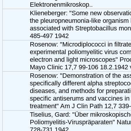
Elektronenmikroskop..
Klieneberger: "Some new observatio
the pleuropneumonia-like organism
associated with Streptobacillus mon
485-497 1942
Rosenow: "Microdiplococci in filtrat
experimental poliomyelitic virus co
electron and light microscopes" Pro
Mayo Clinic 17,7 99-106 18.2.1942 
Rosenow: "Demonstration of the ass
specifically different alpha streptoc
diseases, and methods for preparat
specific antiserums and vaccines in
treatment" Am J Clin Path 12,7 339
Tiselius, Gard: "Über mikroskopis
Poliomyelitis-Viruspräparaten" Nat
728-731 1942