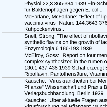
Physiol 22,3 365-384 1939 Ein-Sch
für Bakteriophagen gegen E. coli..
McFarlane, McFarlane: "Effect of lip
vaccinia virus" Nature 144,3643 37
Kuhpockenvirus..
Snell, Strong: "The effect of riboflav
synthetic flavins on the growth of lac
Enzymologia 6 186-193 1939
McElroy, Goss: "Report on four mem
complex synthesized in the rumen o
130,1 437-438 1939 Schaf erzeugt B
Riboflavin, Pantothensäure, Vitami
Kausche: "Viruskrankheiten bei Men
Pflanze" Wissenschaft und Praxis B
Verlagsbuchhandlung, Berlin 1939
Kausche: "Über aktuelle Fragen aus
Virusforschung bei Pflanzen" Mün