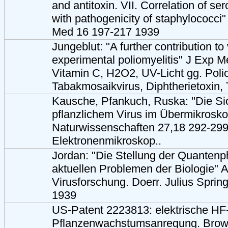
and antitoxin. VII. Correlation of ser
with pathogenicity of staphylococci
Med 16 197-217 1939
Jungeblut: "A further contribution to
experimental poliomyelitis" J Exp 
Vitamin C, H2O2, UV-Licht gg. Polio
Tabakmosaikvirus, Diphtherietoxin, 
Kausche, Pfankuch, Ruska: "Die S
pflanzlichem Virus im Übermikrosko
Naturwissenschaften 27,18 292-299
Elektronenmikroskop..
Jordan: "Die Stellung der Quantenp
aktuellen Problemen der Biologie" A
Virusforschung. Doerr. Julius Sprin
1939
US-Patent 2223813: elektrische HF-
Pflanzenwachstumsanregung. Brown