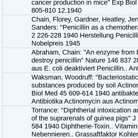
cancer production in mice" Exp Bi
805-810 12.1940
Chain, Florey, Gardner, Heatley, Je
Sanders: "Penicillin as a chemother
2 226-228 1940 Herstellung Penicilli
Nobelpreis 1945
Abraham, Chain: "An enzyme from b
destroy penicillin" Nature 146 837
aus E. coli deaktiviert Penicillin.. An
Waksman, Woodruff: "Bacteriostatic
substances produced by soil Actin
Biol Med 45 609-614 1940 antibakter
Antibiotika Actinomycin aus Actinom
Torrance: "Diphtherial intoxication 
of the suprarenals of guinea pigs" 
584 1940 Diphtherie-Toxin.. Vitamin
Nebennieren.. Grassaftfaktor Kohler