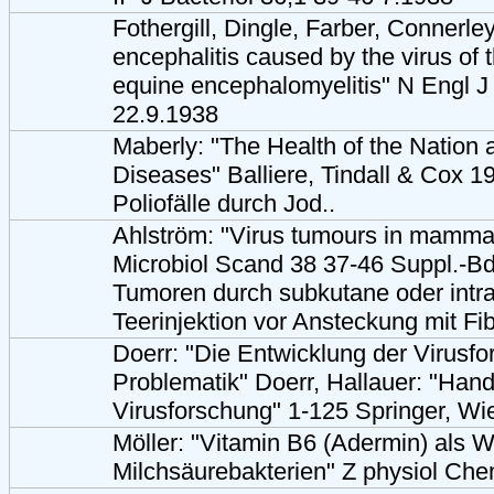
Fothergill, Dingle, Farber, Connerl
encephalitis caused by the virus of t
equine encephalomyelitis" N Engl 
22.9.1938
Maberly: "The Health of the Nation 
Diseases" Balliere, Tindall & Cox 1
Poliofälle durch Jod..
Ahlström: "Virus tumours in mammal
Microbiol Scand 38 37-46 Suppl.-B
Tumoren durch subkutane oder intr
Teerinjektion vor Ansteckung mit Fi
Doerr: "Die Entwicklung der Virusfo
Problematik" Doerr, Hallauer: "Han
Virusforschung" 1-125 Springer, Wi
Möller: "Vitamin B6 (Adermin) als W
Milchsäurebakterien" Z physiol Ch