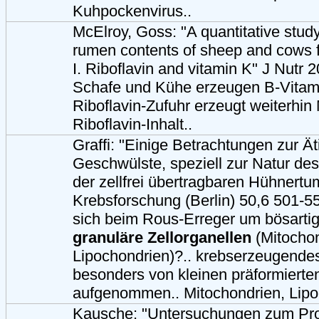
Kuhpockenvirus..
McElroy, Goss: "A quantitative study
rumen contents of sheep and cows f
I. Riboflavin and vitamin K" J Nutr
Schafe und Kühe erzeugen B-Vitam
Riboflavin-Zufuhr erzeugt weiterhin
Riboflavin-Inhalt..
Graffi: "Einige Betrachtungen zur Ät
Geschwülste, speziell zur Natur d
der zellfrei übertragbaren Hühnertum
Krebsforschung (Berlin) 50,6 501-5
sich beim Rous-Erreger um bösarti
granuläre Zellorganellen
(Mitochon
Lipochondrien)?.. krebserzeugende
besonders von kleinen präformierte
aufgenommen.. Mitochondrien, Lipo
Kausche: "Untersuchungen zum Pr